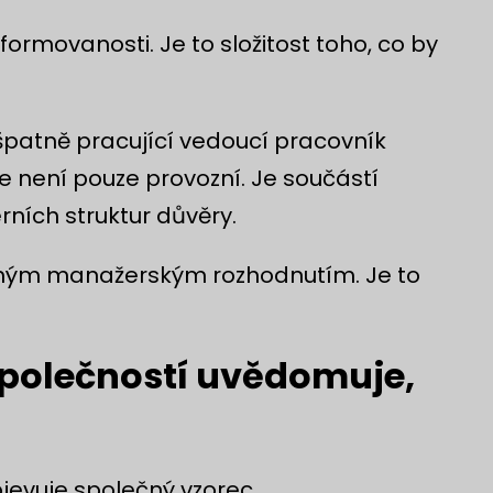
nformovanosti. Je to složitost toho, co by
 špatně pracující vedoucí pracovník
le není pouze provozní. Je součástí
rních struktur důvěry.
chým manažerským rozhodnutím. Je to
společností uvědomuje,
evuje společný vzorec.