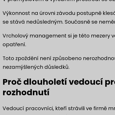
Výkonnost na úrovni závodu postupně klesá. 
se stává nedůsledným. Současně se nemění
Vrcholový management si je této mezery v
opatření.
Toto zpoždění není způsobeno nerozhodnost
nezamýšlených důsledků.
Proč dlouholetí vedoucí pra
rozhodnutí
Vedoucí pracovníci, kteří strávili ve firmě m