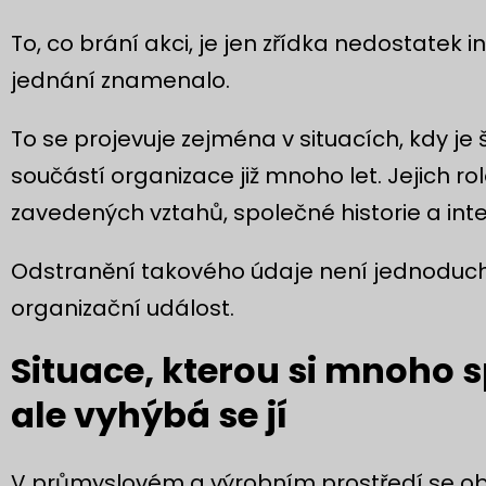
To, co brání akci, je jen zřídka nedostatek i
jednání znamenalo.
To se projevuje zejména v situacích, kdy je
součástí organizace již mnoho let. Jejich ro
zavedených vztahů, společné historie a inte
Odstranění takového údaje není jednodu
organizační událost.
Situace, kterou si mnoho 
ale vyhýbá se jí
V průmyslovém a výrobním prostředí se obj