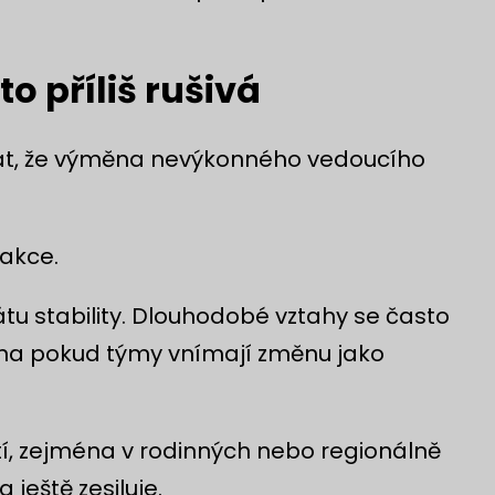
o příliš rušivá
dát, že výměna nevýkonného vedoucího
eakce.
tu stability. Dlouhodobé vztahy se často
éna pokud týmy vnímají změnu jako
stí, zejména v rodinných nebo regionálně
ještě zesiluje.