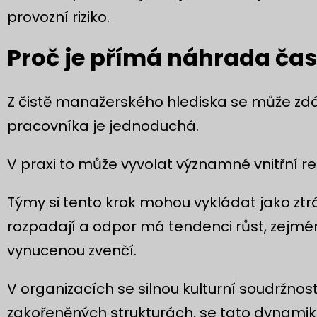
provozní riziko.
Proč je přímá náhrada čast
Z čistě manažerského hlediska se může z
pracovníka je jednoduchá.
V praxi to může vyvolat významné vnitřní r
Týmy si tento krok mohou vykládat jako ztrá
rozpadají a odpor má tendenci růst, zejm
vynucenou zvenčí.
V organizacích se silnou kulturní soudržno
zakořeněných strukturách, se tato dynamika 