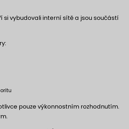
í si vybudovali interní sítě a jsou součástí
ry:
oritu
otlivce pouze výkonnostním rozhodnutím.
ým.