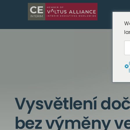
We
la
Vysvětlení doč
bez výměny v