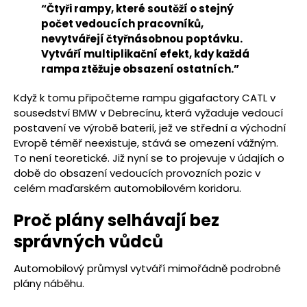
“Čtyři rampy, které soutěží o stejný
počet vedoucích pracovníků,
nevytvářejí čtyřnásobnou poptávku.
Vytváří multiplikační efekt, kdy každá
rampa ztěžuje obsazení ostatních.”
Když k tomu připočteme rampu gigafactory CATL v
sousedství BMW v Debrecínu, která vyžaduje vedoucí
postavení ve výrobě baterií, jež ve střední a východní
Evropě téměř neexistuje, stává se omezení vážným.
To není teoretické. Již nyní se to projevuje v údajích o
době do obsazení vedoucích provozních pozic v
celém maďarském automobilovém koridoru.
Proč plány selhávají bez
správných vůdců
Automobilový průmysl vytváří mimořádně podrobné
plány náběhu.