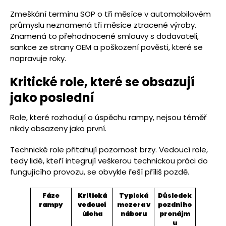
Zmeškání termínu SOP o tři měsíce v automobilovém
průmyslu neznamená tři měsíce ztracené výroby.
Znamená to přehodnocené smlouvy s dodavateli,
sankce ze strany OEM a poškození pověsti, které se
napravuje roky.
Kritické role, které se obsazují
jako poslední
Role, které rozhodují o úspěchu rampy, nejsou téměř
nikdy obsazeny jako první.
Technické role přitahují pozornost brzy. Vedoucí role,
tedy lidé, kteří integrují veškerou technickou práci do
fungujícího provozu, se obvykle řeší příliš pozdě.
Fáze
Kritická
Typická
Důsledek
rampy
vedoucí
mezera v
pozdního
úloha
náboru
pronájm
u