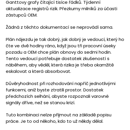
Ganttovy grafy čítající tisíce řádků. Týdenní
aktualizace registrů rizik. Přezkumy milníků za účasti
zástupců OEM.
Žádná z těchto dokumentací se neprovádí sama.
Plán nájezdu je tak dobrý, jak dobrý je vedoucí, který ho
čte ve dvě hodiny ráno, když jsou tři pracovní úseky
pozadu a OEM chce plán obnovy do sedmi hodin.
Tento vedoucí potřebuje dostatek zkušeností s
náběhem, aby věděl, která rizika je třeba okamžitě
eskalovat a která absorbovat.
Důvěryhodnost při rozhodování napříč jednotlivými
funkcemi, aniž byste ztratili prostor. Dostatek
předchozích selhání, abyste rozpoznali varovné
signály dříve, než se stanou krizí.
Tuto kombinaci nelze přijmout na základě popisu
práce. Je to od někoho, kdo to už někdy dělal.