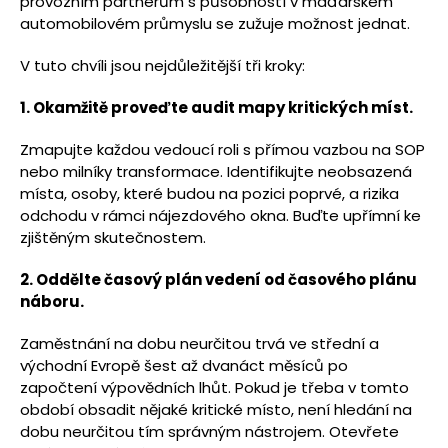
provozním partnerům s působností v maďarském
automobilovém průmyslu se zužuje možnost jednat.
V tuto chvíli jsou nejdůležitější tři kroky:
1. Okamžitě proveďte audit mapy kritických míst.
Zmapujte každou vedoucí roli s přímou vazbou na SOP
nebo milníky transformace. Identifikujte neobsazená
místa, osoby, které budou na pozici poprvé, a rizika
odchodu v rámci nájezdového okna. Buďte upřímní ke
zjištěným skutečnostem.
2. Oddělte časový plán vedení od časového plánu
náboru.
Zaměstnání na dobu neurčitou trvá ve střední a
východní Evropě šest až dvanáct měsíců po
započtení výpovědních lhůt. Pokud je třeba v tomto
období obsadit nějaké kritické místo, není hledání na
dobu neurčitou tím správným nástrojem. Otevřete