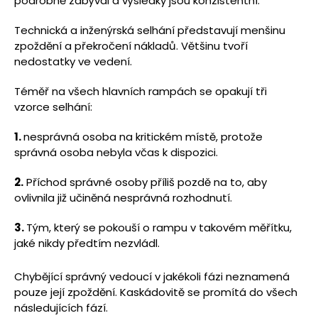
podrobně zabýval a výsledky jsou konzistentní.
Technická a inženýrská selhání představují menšinu
zpoždění a překročení nákladů. Většinu tvoří
nedostatky ve vedení.
Téměř na všech hlavních rampách se opakují tři
vzorce selhání:
1.
nesprávná osoba na kritickém místě, protože
správná osoba nebyla včas k dispozici.
2.
Příchod správné osoby příliš pozdě na to, aby
ovlivnila již učiněná nesprávná rozhodnutí.
3.
Tým, který se pokouší o rampu v takovém měřítku,
jaké nikdy předtím nezvládl.
Chybějící správný vedoucí v jakékoli fázi neznamená
pouze její zpoždění. Kaskádovitě se promítá do všech
následujících fází.