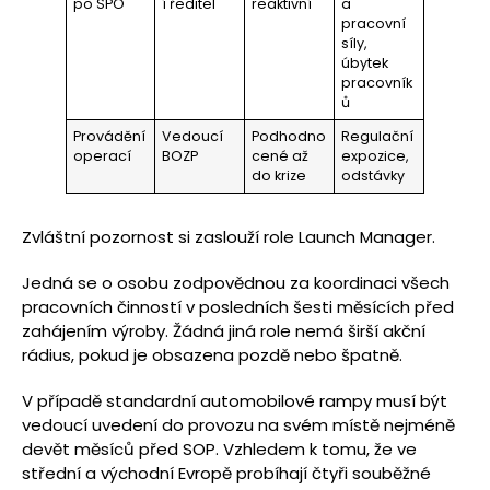
po SPO
í ředitel
reaktivní
a
pracovní
síly,
úbytek
pracovník
ů
Provádění
Vedoucí
Podhodno
Regulační
operací
BOZP
cené až
expozice,
do krize
odstávky
Zvláštní pozornost si zaslouží role Launch Manager.
Jedná se o osobu zodpovědnou za koordinaci všech
pracovních činností v posledních šesti měsících před
zahájením výroby. Žádná jiná role nemá širší akční
rádius, pokud je obsazena pozdě nebo špatně.
V případě standardní automobilové rampy musí být
vedoucí uvedení do provozu na svém místě nejméně
devět měsíců před SOP. Vzhledem k tomu, že ve
střední a východní Evropě probíhají čtyři souběžné