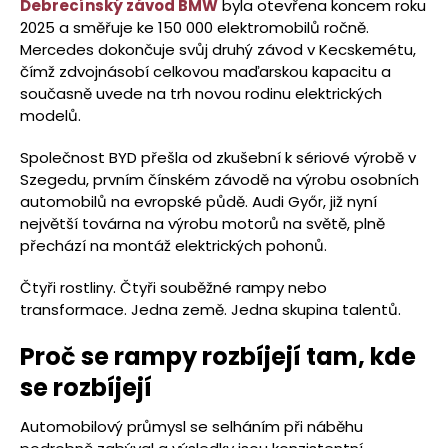
Debrecínský závod BMW
byla otevřena koncem roku
2025 a směřuje ke 150 000 elektromobilů ročně.
Mercedes dokončuje svůj druhý závod v Kecskemétu,
čímž zdvojnásobí celkovou maďarskou kapacitu a
současně uvede na trh novou rodinu elektrických
modelů.
Společnost BYD přešla od zkušební k sériové výrobě v
Szegedu, prvním čínském závodě na výrobu osobních
automobilů na evropské půdě. Audi Győr, již nyní
největší továrna na výrobu motorů na světě, plně
přechází na montáž elektrických pohonů.
Čtyři rostliny. Čtyři souběžné rampy nebo
transformace. Jedna země. Jedna skupina talentů.
Proč se rampy rozbíjejí tam, kde
se rozbíjejí
Automobilový průmysl se selháním při náběhu