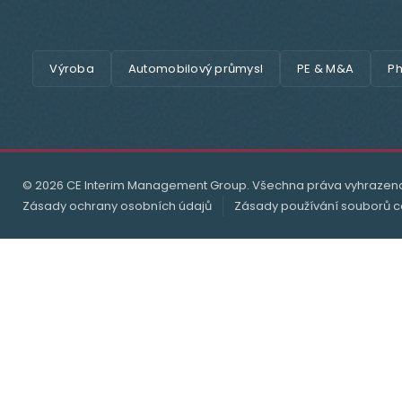
Výroba
Automobilový průmysl
PE & M&A
Ph
© 2026 CE Interim Management Group. Všechna práva vyhrazen
Zásady ochrany osobních údajů
Zásady používání souborů c