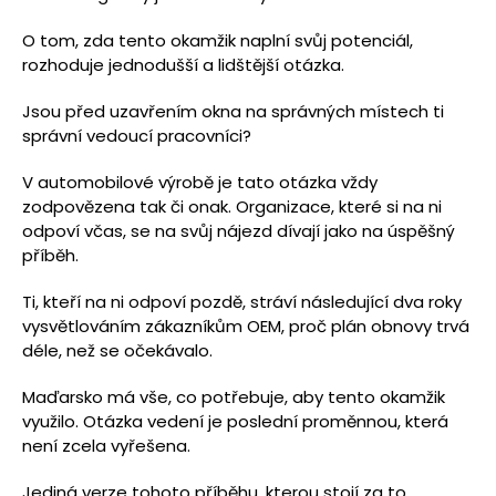
O tom, zda tento okamžik naplní svůj potenciál,
rozhoduje jednodušší a lidštější otázka.
Jsou před uzavřením okna na správných místech ti
správní vedoucí pracovníci?
V automobilové výrobě je tato otázka vždy
zodpovězena tak či onak. Organizace, které si na ni
odpoví včas, se na svůj nájezd dívají jako na úspěšný
příběh.
Ti, kteří na ni odpoví pozdě, stráví následující dva roky
vysvětlováním zákazníkům OEM, proč plán obnovy trvá
déle, než se očekávalo.
Maďarsko má vše, co potřebuje, aby tento okamžik
využilo. Otázka vedení je poslední proměnnou, která
není zcela vyřešena.
Jediná verze tohoto příběhu, kterou stojí za to