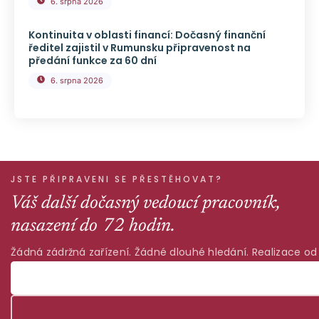
6. srpna 2026
Kontinuita v oblasti financí: Dočasný finanční
ředitel zajistil v Rumunsku připravenost na
předání funkce za 60 dní
6. srpna 2026
JSTE PŘIPRAVENI SE PŘESTĚHOVAT?
Váš další dočasný vedoucí pracovník,
nasazení do 72 hodin.
Žádná zádržná zařízení. Žádné dlouhé hledání. Realizace od