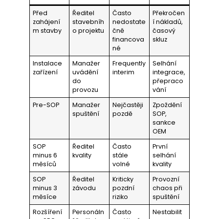
Před
Ředitel
Často
Překročen
zahájení
stavebníh
nedostate
í nákladů,
m stavby
o projektu
čně
časový
financova
skluz
né
Instalace
Manažer
Frequently
Selhání
zařízení
uvádění
interim
integrace,
do
přepraco
provozu
vání
Pre-SOP
Manažer
Nejčastěji
Zpoždění
spuštění
pozdě
SOP,
sankce
OEM
SOP
Ředitel
Často
První
minus 6
kvality
stále
selhání
měsíců
volné
kvality
SOP
Ředitel
Kriticky
Provozní
minus 3
závodu
pozdní
chaos při
měsíce
riziko
spuštění
Rozšíření
Personáln
Často
Nestabilit