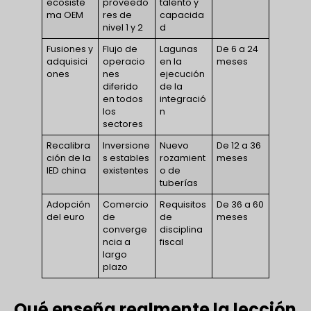
ecosiste
proveedo
talento y
ma OEM
res de
capacida
nivel 1 y 2
d
Fusiones y
Flujo de
Lagunas
De 6 a 24
adquisici
operacio
en la
meses
ones
nes
ejecución
diferido
de la
en todos
integració
los
n
sectores
Recalibra
Inversione
Nuevo
De 12 a 36
ción de la
s estables
rozamient
meses
IED china
existentes
o de
tuberías
Adopción
Comercio
Requisitos
De 36 a 60
del euro
de
de
meses
converge
disciplina
ncia a
fiscal
largo
plazo
Qué enseña realmente la lección