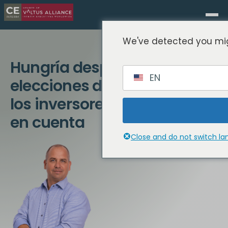
We've detected you mig
Hungría después de las
EN
elecciones de 2026: Lo que
los inversores deben tener
en cuenta
Close and do not switch l