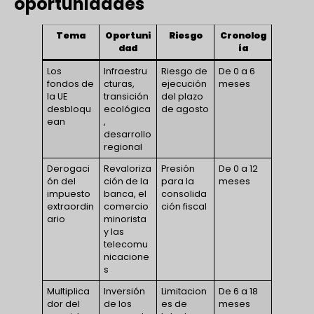
oportunidades
Tema
Oportuni
Riesgo
Cronolog
dad
ía
Los
Infraestru
Riesgo de
De 0 a 6
fondos de
cturas,
ejecución
meses
la UE
transición
del plazo
desbloqu
ecológica
de agosto
ean
,
desarrollo
regional
Derogaci
Revaloriza
Presión
De 0 a 12
ón del
ción de la
para la
meses
impuesto
banca, el
consolida
extraordin
comercio
ción fiscal
ario
minorista
y las
telecomu
nicacione
s
Multiplica
Inversión
Limitacion
De 6 a 18
dor del
de los
es de
meses