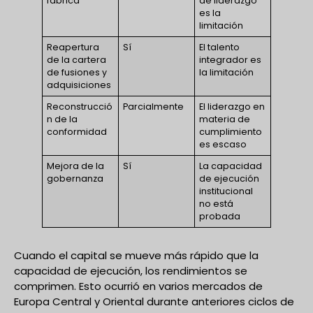
fábrica
de liderazgo
es la
limitación
Reapertura
Sí
El talento
de la cartera
integrador es
de fusiones y
la limitación
adquisiciones
Reconstrucció
Parcialmente
El liderazgo en
n de la
materia de
conformidad
cumplimiento
es escaso
Mejora de la
Sí
La capacidad
gobernanza
de ejecución
institucional
no está
probada
Cuando el capital se mueve más rápido que la
capacidad de ejecución, los rendimientos se
comprimen. Esto ocurrió en varios mercados de
Europa Central y Oriental durante anteriores ciclos de