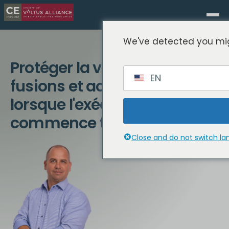
We've detected you mig
Protéger la valeur des
EN
fusions et acquisitions
lorsque l'exécution
commence trop tard
Close and do not switch l