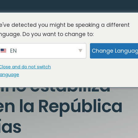
've detected you might be speaking a different
nguage. Do you want to change to:
EN
Change Langua
vo: El director
Close and do not switch
language
ino estabiliza
en la República
ías