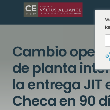
We
la
Cambio operati
de planta inter
la entrega JIT 
Checa en 90 d