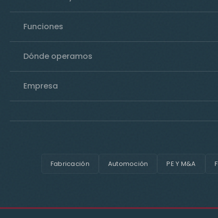
Funciones
Dónde operamos
Empresa
Fabricación
Automoción
PE Y M&A
F