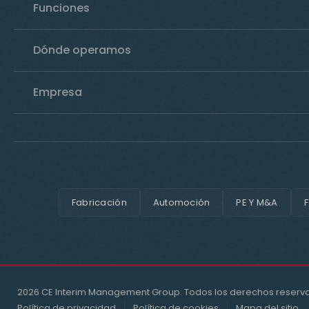
Funciones
Dónde operamos
Empresa
Fabricación
Automoción
PE Y M&A
F
2026 CE Interim Management Group. Todos los derechos reserv
Política de privacidad
Política de cookies
Mapa del sitio