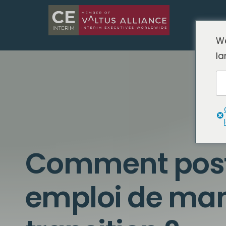
We
la
Comment post
emploi de ma