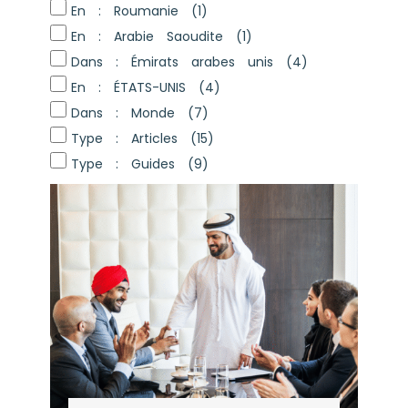
En : Roumanie
(1)
En : Arabie Saoudite
(1)
Dans : Émirats arabes unis
(4)
En : ÉTATS-UNIS
(4)
Dans : Monde
(7)
Type : Articles
(15)
Type : Guides
(9)