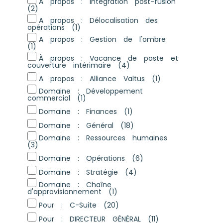
A propos : Intégration post-fusion
(2)
A propos : Délocalisation des
opérations
(1)
A propos : Gestion de l'ombre
(1)
À propos : Vacance de poste et
couverture intérimaire
(4)
A propos : Alliance Valtus
(1)
Domaine : Développement
commercial
(1)
Domaine : Finances
(1)
Domaine : Général
(18)
Domaine : Ressources humaines
(3)
Domaine : Opérations
(6)
Domaine : Stratégie
(4)
Domaine : Chaîne
d'approvisionnement
(1)
Pour : C-Suite
(20)
Pour : DIRECTEUR GÉNÉRAL
(11)