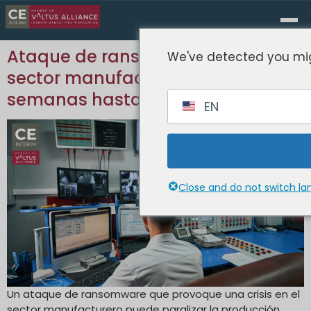
Ataque de ransomware en el
We've detected you mig
sector manufacturero: seis
semanas hasta la insolvencia
EN
Close and do not switch l
Un ataque de ransomware que provoque una crisis en el
sector manufacturero puede paralizar la producción,