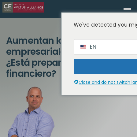
We've detected you mig
Aumentan las insolvencias
EN
empresariales en Alemania.
¿Está preparado su director
financiero?
Close and do not switch l