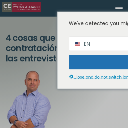
We've detected you mig
4 cosas que los jefes de
EN
contratación quieren oír en
las entrevistas
Close and do not switch l