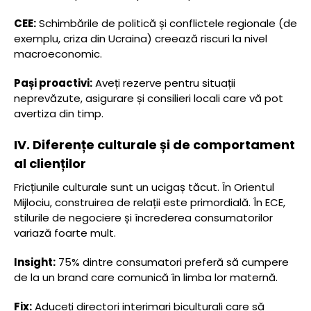
CEE:
Schimbările de politică și conflictele regionale (de
exemplu, criza din Ucraina) creează riscuri la nivel
macroeconomic.
Pași proactivi:
Aveți rezerve pentru situații
neprevăzute, asigurare și consilieri locali care vă pot
avertiza din timp.
IV. Diferențe culturale și de comportament
al clienților
Fricțiunile culturale sunt un ucigaș tăcut. În Orientul
Mijlociu, construirea de relații este primordială. În ECE,
stilurile de negociere și încrederea consumatorilor
variază foarte mult.
Insight:
75% dintre consumatori preferă să cumpere
de la un brand care comunică în limba lor maternă.
Fix:
Aduceți directori interimari biculturali care să