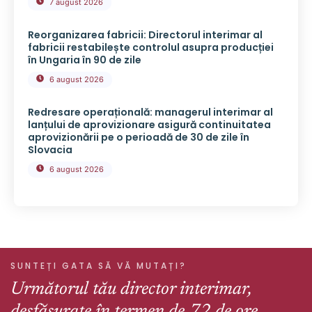
7 august 2026
Reorganizarea fabricii: Directorul interimar al
fabricii restabilește controlul asupra producției
în Ungaria în 90 de zile
6 august 2026
Redresare operațională: managerul interimar al
lanțului de aprovizionare asigură continuitatea
aprovizionării pe o perioadă de 30 de zile în
Slovacia
6 august 2026
SUNTEȚI GATA SĂ VĂ MUTAȚI?
Următorul tău director interimar,
desfășurate în termen de 72 de ore.