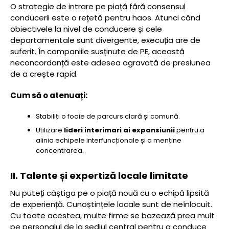
O strategie de intrare pe piață fără consensul
conducerii este o rețetă pentru haos. Atunci când
obiectivele la nivel de conducere și cele
departamentale sunt divergente, execuția are de
suferit. În companiile susținute de PE, această
neconcordanță este adesea agravată de presiunea
de a crește rapid.
Cum să o atenuați:
Stabiliți o foaie de parcurs clară și comună.
Utilizare
lideri interimari ai expansiunii
pentru a
alinia echipele interfuncționale și a menține
concentrarea.
II. Talente și expertiză locale limitate
Nu puteți câștiga pe o piață nouă cu o echipă lipsită
de experiență. Cunoștințele locale sunt de neînlocuit.
Cu toate acestea, multe firme se bazează prea mult
pe personalul de la sediul central pentru a conduce