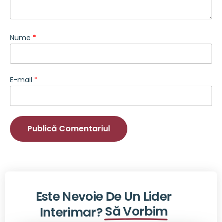
Nume
*
E-mail
*
Este Nevoie De Un Lider
Să Vorbim
Interimar?