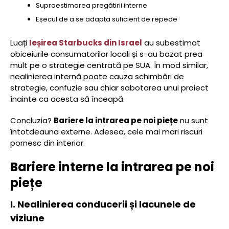
Supraestimarea pregătirii interne
Eșecul de a se adapta suficient de repede
Luați
Ieșirea Starbucks din Israel
au subestimat
obiceiurile consumatorilor locali și s-au bazat prea
mult pe o strategie centrată pe SUA. În mod similar,
nealinierea internă poate cauza schimbări de
strategie, confuzie sau chiar sabotarea unui proiect
înainte ca acesta să înceapă.
Concluzia?
Bariere la intrarea pe noi piețe
nu sunt
întotdeauna externe. Adesea, cele mai mari riscuri
pornesc din interior.
Bariere interne la intrarea pe noi
piețe
I. Nealinierea conducerii și lacunele de
viziune