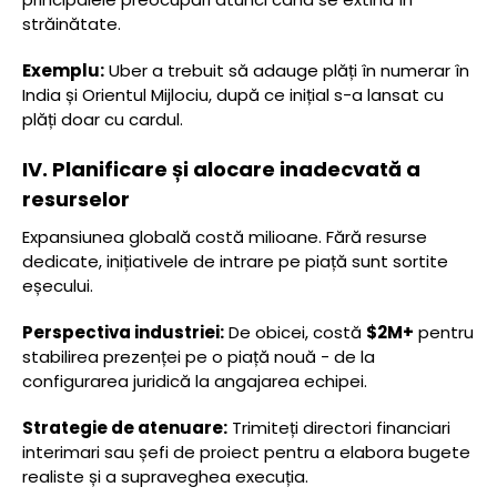
străinătate.
Exemplu:
Uber a trebuit să adauge plăți în numerar în
India și Orientul Mijlociu, după ce inițial s-a lansat cu
plăți doar cu cardul.
IV. Planificare și alocare inadecvată a
resurselor
Expansiunea globală costă milioane. Fără resurse
dedicate, inițiativele de intrare pe piață sunt sortite
eșecului.
Perspectiva industriei:
De obicei, costă
$2M+
pentru
stabilirea prezenței pe o piață nouă - de la
configurarea juridică la angajarea echipei.
Strategie de atenuare:
Trimiteți directori financiari
interimari sau șefi de proiect pentru a elabora bugete
realiste și a supraveghea execuția.