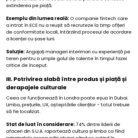
extinderea pe piață.
Exemplu din lumea reală:
O companie fintech care
a intrat în ECE nu a reușit să recruteze la timp ofițeri
de conformitate locali, întârziind procesul de acordare
a licenței cu șase luni.
Soluție:
Angajați manageri interimari cu experiență pe
teren pentru a umple golul de talente în timpul fazei
critice de început.
III. Potrivirea slabă între produs și piață și
derapajele culturale
Ceea ce funcționează în Londra poate eșua în Dubai.
Limba, prețurile, UX, așteptările clienților - totul trebuie
să fie localizat.
Stat de luat în considerare:
74% dintre liderii de
afaceri din S.U.A. raportează cultura și limba ca fiind
principalele preocupări atunci când se extind în