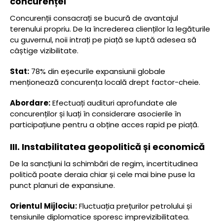
concurenței
Concurenții consacrați se bucură de avantajul
terenului propriu. De la încrederea clienților la legăturile
cu guvernul, noii intrați pe piață se luptă adesea să
câștige vizibilitate.
Stat:
78% din eșecurile expansiunii globale
menționează concurența locală drept factor-cheie.
Abordare:
Efectuați audituri aprofundate ale
concurenților și luați în considerare asocierile în
participațiune pentru a obține acces rapid pe piață.
III. Instabilitatea geopolitică și economică
De la sancțiuni la schimbări de regim, incertitudinea
politică poate deraia chiar și cele mai bine puse la
punct planuri de expansiune.
Orientul Mijlociu:
Fluctuația prețurilor petrolului și
tensiunile diplomatice sporesc imprevizibilitatea.