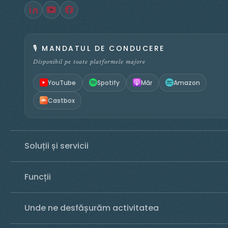
🎙️
MANDATUL DE CONDUCERE
Disponibil pe toate platformele majore
YouTube
Spotify
Măr
Amazon
Castbox
Soluții și servicii
Funcții
Unde ne desfășurăm activitatea