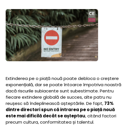
Extinderea pe o piață nouă poate debloca o creștere
exponențială, dar se poate întoarce împotriva noastră
dacă riscurile subiacente sunt subestimate. Pentru
fiecare extindere globală de succes, alte patru nu
reușesc să îndeplinească așteptările. De fapt,
73%
dintre directori spun că intrarea pe o piață nouă
este mai dificilă decât se așteptau
, citând factori
precum cultura, conformitatea și talentul.