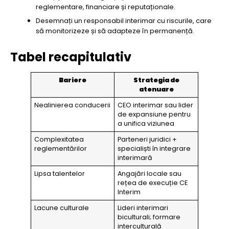
reglementare, financiare și reputaționale.
Desemnați un responsabil interimar cu riscurile, care
să monitorizeze și să adapteze în permanență.
Tabel recapitulativ
Bariere
Strategia de
atenuare
Nealinierea conducerii
CEO interimar sau lider
de expansiune pentru
a unifica viziunea
Complexitatea
Parteneri juridici +
reglementărilor
specialiști în integrare
interimară
Lipsa talentelor
Angajări locale sau
rețea de execuție CE
Interim
Lacune culturale
Lideri interimari
biculturali; formare
interculturală