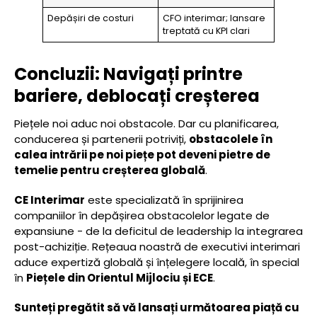
Depășiri de costuri
CFO interimar; lansare
treptată cu KPI clari
Concluzii: Navigați printre
bariere, deblocați creșterea
Piețele noi aduc noi obstacole. Dar cu planificarea,
conducerea și partenerii potriviți,
obstacolele în
calea intrării pe noi piețe pot deveni pietre de
temelie pentru creșterea globală
.
CE Interimar
este specializată în sprijinirea
companiilor în depășirea obstacolelor legate de
expansiune - de la deficitul de leadership la integrarea
post-achiziție. Rețeaua noastră de executivi interimari
aduce expertiză globală și înțelegere locală, în special
în
Piețele din Orientul Mijlociu și ECE
.
Sunteți pregătit să vă lansați următoarea piață cu