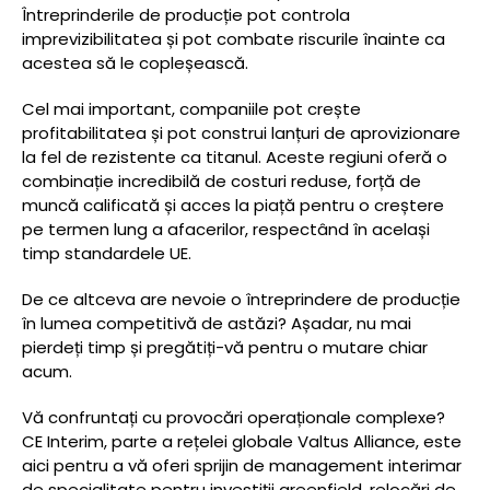
Întreprinderile de producție pot controla
imprevizibilitatea și pot combate riscurile înainte ca
acestea să le copleșească.
Cel mai important, companiile pot crește
profitabilitatea și pot construi lanțuri de aprovizionare
la fel de rezistente ca titanul. Aceste regiuni oferă o
combinație incredibilă de costuri reduse, forță de
muncă calificată și acces la piață pentru o creștere
pe termen lung a afacerilor, respectând în același
timp standardele UE.
De ce altceva are nevoie o întreprindere de producție
în lumea competitivă de astăzi? Așadar, nu mai
pierdeți timp și pregătiți-vă pentru o mutare chiar
acum.
Vă confruntați cu provocări operaționale complexe?
CE Interim, parte a rețelei globale Valtus Alliance, este
aici pentru a vă oferi sprijin de management interimar
de specialitate pentru investiții greenfield, relocări de