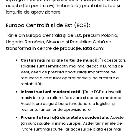
aceste țări pentru a-și îmbunătăți profitabilitatea și
lanțurile de aprovizionare:
Europa Centrală și de Est (ECE):
Țările din Europa Centrală și de Est, precum Polonia,
Ungaria, România, Slovacia și Republica Cehă se
transformă în centre de producție. Iată cum:
Costuri mai mici ale forței de muncă:
În aceste țări,
salariile sunt semnificativ mai mici decât în Europa de
Vest, ceea ce prezintă oportunități importante de
reducere a costurilor operaționale și de creștere a
rentabilității.
Infrastructură modernizată:
Țările ECE au investit
masiv în rețele rutiere, feroviare și aeriene moderne.
Acest lucru asigură buna funcționare a logisticii și
reziliența lanțurilor de aprovizionare.
Proximitatea față de piețele occidentale:
Aceste
țări sunt situate în inima Europei. Astfel, termenele de
livrare sunt mai scurte, iar accesul pe piață este mai