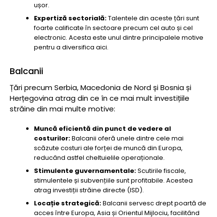
ușor.
Expertiză sectorială:
Talentele din aceste țări sunt
foarte calificate în sectoare precum cel auto și cel
electronic. Acesta este unul dintre principalele motive
pentru a diversifica aici.
Balcanii
Țări precum Serbia, Macedonia de Nord și Bosnia și
Herțegovina atrag din ce în ce mai mult investițiile
străine din mai multe motive:
Muncă eficientă din punct de vedere al
costurilor:
Balcanii oferă unele dintre cele mai
scăzute costuri ale forței de muncă din Europa,
reducând astfel cheltuielile operaționale.
Stimulente guvernamentale:
Scutirile fiscale,
stimulentele și subvențiile sunt profitabile. Acestea
atrag investiții străine directe (ISD).
Locație strategică:
Balcanii servesc drept poartă de
acces între Europa, Asia și Orientul Mijlociu, facilitând