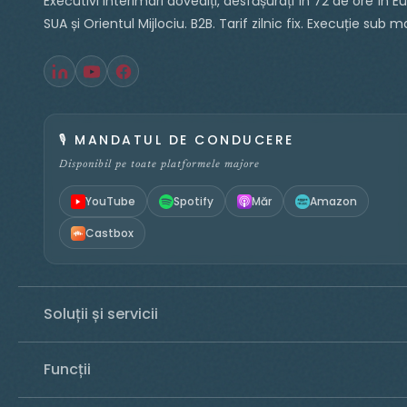
Executivi interimari dovediți, desfășurați în 72 de ore în E
SUA și Orientul Mijlociu. B2B. Tarif zilnic fix. Execuție sub 
🎙️
MANDATUL DE CONDUCERE
Disponibil pe toate platformele majore
YouTube
Spotify
Măr
Amazon
Castbox
Soluții și servicii
Funcții