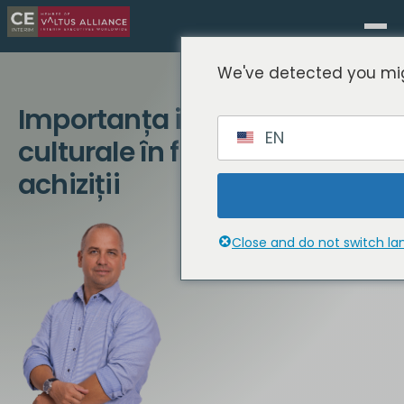
We've detected you mig
Importanța integrării
EN
culturale în fuziuni și
achiziții
Close and do not switch l