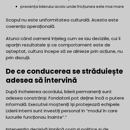
prezența liderului acolo unde fricțiunea este mai mare
Scopul nu este uniformitatea culturală. Acesta este
coerența operațională.
Atunci când oamenii înțeleg cum se iau deciziile, cui îi
aparțin rezultatele și ce comportament este de
așteptat, cultura începe să se alinieze prin acțiune, nu
prin discuții.
De ce conducerea se străduiește
adesea să intervină
După încheierea acordului, liderii permanenți sunt
adesea constrânși. Fondatorii pot deține încă o putere
informală. Executivii moșteniți își protejează echipele.
Liderii interni sunt investiți personal în “modul în care
lucrurile funcționau înainte”.”
Intervenția decisivă implică costuri politice și de