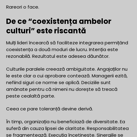
Rareori o face.
De ce “coexistența ambelor
culturi” este riscantă
Mulți lideri încearcă să faciliteze integrarea permițând
coexistența a două moduri de lucru. Intenția este
rezonabilă. Rezultatul este adesea dăunător.
Culturile paralele creează ambiguitate. Angajaților nu
le este clar a cui aprobare contează. Managerii ezită,
nefiind siguri ce norme se aplică. Deciziile sunt
amânate pentru că nimeni nu dorește să treacă
peste cealaltă parte.
Ceea ce pare toleranță devine derivă.
În timp, organizația nu beneficiază de diversitate. Ea
suferă din cauza lipsei de claritate. Responsabilitatea
se fragmentează. Execuția încetinește. Sinergiile se