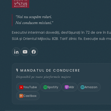
"Noi nu ocupăm roluri.
Noi conducem misiuni."
Executivi interimari dovediți, desfășurați în 72 de ore în E
SUA și Orientul Mijlociu. B2B. Tarif zilnic fix. Execuție sub 
🎙️
MANDATUL DE CONDUCERE
Disponibil pe toate platformele majore
YouTube
Spotify
Măr
Amazon
Castbox