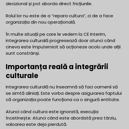
decizional și pot aborda direct fricțiunile.
Rolul lor nu este de a “repara cultura”, ci de a face
organizația din nou operațională.
În multe situații pe care le vedem la CE Interim,
integrarea culturală progresează doar atunci când
cineva este împuternicit să acționeze acolo unde alții
sunt constrânși.
Importanța reală a integrării
culturale
Integrarea culturală nu înseamnă să faci oamenii să
se simtă aliniați. Este vorba despre asigurarea faptului
că organizația poate funcționa ca o singură entitate.
Atunci când cultura este ignorată, execuția
încetinește. Atunci când este abordată prea târziu,
valoarea este deja pierdută.