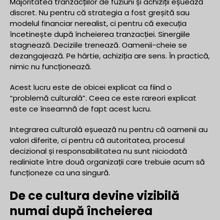
Majoritatea tranzacțiilor de fuziuni și achiziții eșuează
discret. Nu pentru că strategia a fost greșită sau
modelul financiar nerealist, ci pentru că execuția
încetinește după încheierea tranzacției. Sinergiile
stagnează. Deciziile trenează. Oamenii-cheie se
dezangajează. Pe hârtie, achiziția are sens. În practică,
nimic nu funcționează.
Acest lucru este de obicei explicat ca fiind o
“problemă culturală”. Ceea ce este rareori explicat
este ce înseamnă de fapt acest lucru.
Integrarea culturală eșuează nu pentru că oamenii au
valori diferite, ci pentru că autoritatea, procesul
decizional și responsabilitatea nu sunt niciodată
realiniate între două organizații care trebuie acum să
funcționeze ca una singură.
De ce cultura devine vizibilă
numai după încheierea