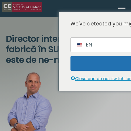
We've detected you mig
Director interimar de
EN
fabrică în SUA: Când localul
este de ne-negociat
Close and do not switch l