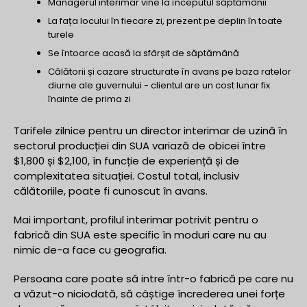
Managerul interimar vine la începutul săptămânii
La fața locului în fiecare zi, prezent pe deplin în toate
turele
Se întoarce acasă la sfârșit de săptămână
Călătorii și cazare structurate în avans pe baza ratelor
diurne ale guvernului - clientul are un cost lunar fix
înainte de prima zi
Tarifele zilnice pentru un director interimar de uzină în
sectorul producției din SUA variază de obicei între
$1,800 și $2,100, în funcție de experiență și de
complexitatea situației. Costul total, inclusiv
călătoriile, poate fi cunoscut în avans.
Mai important, profilul interimar potrivit pentru o
fabrică din SUA este specific în moduri care nu au
nimic de-a face cu geografia.
Persoana care poate să intre într-o fabrică pe care nu
a văzut-o niciodată, să câștige încrederea unei forțe