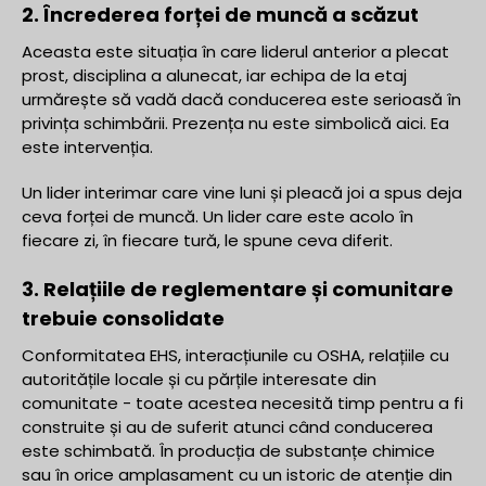
2. Încrederea forței de muncă a scăzut
Aceasta este situația în care liderul anterior a plecat
prost, disciplina a alunecat, iar echipa de la etaj
urmărește să vadă dacă conducerea este serioasă în
privința schimbării. Prezența nu este simbolică aici. Ea
este intervenția.
Un lider interimar care vine luni și pleacă joi a spus deja
ceva forței de muncă. Un lider care este acolo în
fiecare zi, în fiecare tură, le spune ceva diferit.
3. Relațiile de reglementare și comunitare
trebuie consolidate
Conformitatea EHS, interacțiunile cu OSHA, relațiile cu
autoritățile locale și cu părțile interesate din
comunitate - toate acestea necesită timp pentru a fi
construite și au de suferit atunci când conducerea
este schimbată. În producția de substanțe chimice
sau în orice amplasament cu un istoric de atenție din