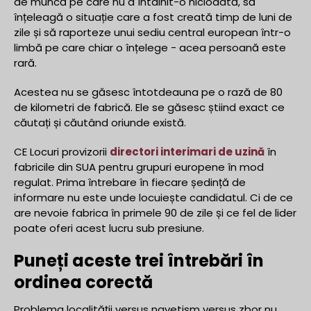
de muncă pe care nu a întâlnit-o niciodată, să
înțeleagă o situație care a fost creată timp de luni de
zile și să raporteze unui sediu central european într-o
limbă pe care chiar o înțelege - acea persoană este
rară.
Acestea nu se găsesc întotdeauna pe o rază de 80
de kilometri de fabrică. Ele se găsesc știind exact ce
căutați și căutând oriunde există.
CE Locuri provizorii
directori interimari de uzină
în
fabricile din SUA pentru grupuri europene în mod
regulat. Prima întrebare în fiecare ședință de
informare nu este unde locuiește candidatul. Ci de ce
are nevoie fabrica în primele 90 de zile și ce fel de lider
poate oferi acest lucru sub presiune.
Puneți aceste trei întrebări în
ordinea corectă
Problema localității versus navetism versus zbor nu