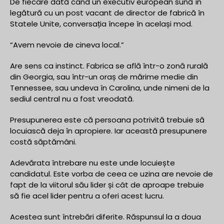
De fiecare dată când un executiv european sună în
legătură cu un post vacant de director de fabrică în
Statele Unite, conversația începe în același mod.
“Avem nevoie de cineva local.”
Are sens ca instinct. Fabrica se află într-o zonă rurală
din Georgia, sau într-un oraș de mărime medie din
Tennessee, sau undeva în Carolina, unde nimeni de la
sediul central nu a fost vreodată.
Presupunerea este că persoana potrivită trebuie să
locuiască deja în apropiere. Iar această presupunere
costă săptămâni.
Adevărata întrebare nu este unde locuiește
candidatul. Este vorba de ceea ce uzina are nevoie de
fapt de la viitorul său lider și cât de aproape trebuie
să fie acel lider pentru a oferi acest lucru.
Acestea sunt întrebări diferite. Răspunsul la a doua