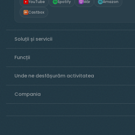
YouTube
Spotify
Măr
Amazon
Castbox
Soluții și servicii
Funcții
Unde ne desfășurăm activitatea
Compania