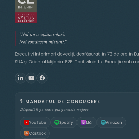
"Noi nu ocupăm roluri.
Noi conducem misiuni."
Executivi interimari dovediți, desfășurați în 72 de ore în E
SUA și Orientul Mijlociu. B2B. Tarif zilnic fix. Execuție sub 
🎙️
MANDATUL DE CONDUCERE
Disponibil pe toate platformele majore
YouTube
Spotify
Măr
Amazon
Castbox