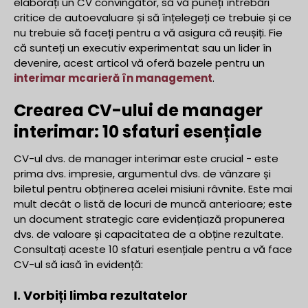
elaborați un CV convingător, să vă puneți întrebări
critice de autoevaluare și să înțelegeți ce trebuie și ce
nu trebuie să faceți pentru a vă asigura că reușiți. Fie
că sunteți un executiv experimentat sau un lider în
devenire, acest articol vă oferă bazele pentru un
interimar m
carieră în management
.
Crearea CV-ului de manager
interimar: 10 sfaturi esențiale
CV-ul dvs. de manager interimar este crucial - este
prima dvs. impresie, argumentul dvs. de vânzare și
biletul pentru obținerea acelei misiuni râvnite. Este mai
mult decât o listă de locuri de muncă anterioare; este
un document strategic care evidențiază propunerea
dvs. de valoare și capacitatea de a obține rezultate.
Consultați aceste 10 sfaturi esențiale pentru a vă face
CV-ul să iasă în evidență:
I. Vorbiți limba rezultatelor