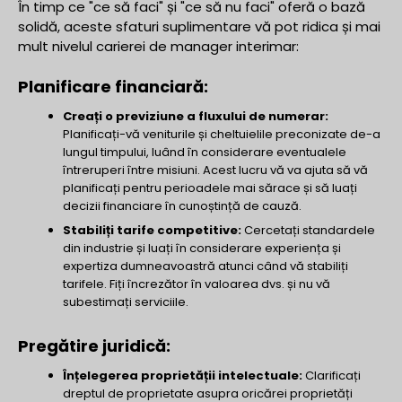
În timp ce "ce să faci" și "ce să nu faci" oferă o bază
solidă, aceste sfaturi suplimentare vă pot ridica și mai
mult nivelul carierei de manager interimar:
Planificare financiară:
Creați o previziune a fluxului de numerar:
Planificați-vă veniturile și cheltuielile preconizate de-a
lungul timpului, luând în considerare eventualele
întreruperi între misiuni. Acest lucru vă va ajuta să vă
planificați pentru perioadele mai sărace și să luați
decizii financiare în cunoștință de cauză.
Stabiliți tarife competitive:
Cercetați standardele
din industrie și luați în considerare experiența și
expertiza dumneavoastră atunci când vă stabiliți
tarifele. Fiți încrezător în valoarea dvs. și nu vă
subestimați serviciile.
Pregătire juridică:
Înțelegerea proprietății intelectuale:
Clarificați
dreptul de proprietate asupra oricărei proprietăți