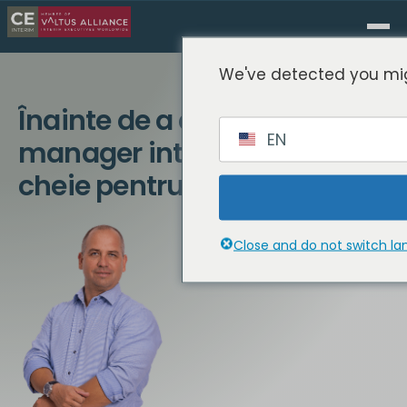
We've detected you mig
Înainte de a deveni
EN
manager interimar: Sfaturi
cheie pentru succes
Close and do not switch l