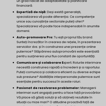
un grad ridicat de adaptabilitate și planificare
financiară.
Expertiză de nișă:
Deși există generaliști,
specializarea vă poate diferenția. Ce competențe
unice sau cunoștințe sectoriale puteți oferi?
Specializarea vă poate face indispensabili în anumite
domenii.
Auto-promovare Pro:
Tu ești propriul tău brand.
Sunteți încrezător în crearea de rețele, în prezentarea
serviciilor dvs. și în construirea unei prezențe online
puternice? Stăpânirea autopromovării este esențială
pentru susținerea unui flux constant de oportunități.
Comunicare și colaborare E
xpert
:
Rolurile interimare
necesită construirea rapidă a încrederii și a raportului.
Puteți comunica și colabora eficient cu diverse echipe
sub presiune? Abilitățile interpersonale puternice sunt
esențiale pentru succesul în aceste roluri.
Pasionat de rezolvarea problemelor:
Managerii
interimari sunt angajați pentru a face față provocărilor.
Vă place să găsiți soluții și să obțineți rezultate în
situații cu mize mari? O atitudine proactivă față de