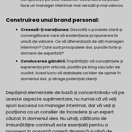
face un manager interimar mai versatil și mai valoros.
Construirea unui brand personal:
Creează-ți narațiunea:
Dezvoltă o poveste clară și
convingătoare care să evidențieze propunerea ta
unică de valoare. Ce vă diferențiază de alți manageri
interimari? Care sunt principalele dvs. puncte forte și
domenii de expertiză?
Conducerea gândirii:
Împărtășiți-vă cunoștințele și
experiența prin articole, postări pe blog sau luări de
cuvânt. Acest lucru vă stabilește ca lider de opinie în
domeniul dvs. și atrage potențiali clienți.
Depășind elementele de bază și concentrându-vă pe
aceste aspecte suplimentare, nu numai că vă veți
spori succesul ca manager interimar, dar vă veți și
poziționa ca un consilier de încredere și un expert
căutat în domeniul ales. Nu uitați, călătoria de
îmbunătățire continuă este esențială pentru a
prospera în această carieră dinamică și plină de