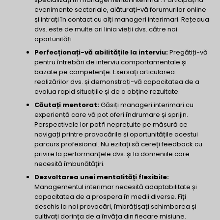
evenimente sectoriale, alăturați-vă forumurilor online
și intrați în contact cu alți manageri interimari. Rețeaua
dvs. este de multe ori linia vieții dvs. către noi
oportunități.
Perfecționați-vă abilitățile la interviu:
Pregătiți-vă
pentru întrebări de interviu comportamentale și
bazate pe competențe. Exersați articularea
realizărilor dvs. și demonstrați-vă capacitatea de a
evalua rapid situațiile și de a obține rezultate.
Căutați mentorat:
Găsiți manageri interimari cu
experiență care vă pot oferi îndrumare și sprijin.
Perspectivele lor pot fi neprețuite pe măsură ce
navigați printre provocările și oportunitățile acestui
parcurs profesional. Nu ezitați să cereți feedback cu
privire la performanțele dvs. și la domeniile care
necesită îmbunătățiri.
Dezvoltarea unei mentalități flexibile:
Managementul interimar necesită adaptabilitate și
capacitatea de a prospera în medii diverse. Fiți
deschis la noi provocări, îmbrățișați schimbarea și
cultivați dorința de a învăța din fiecare misiune.