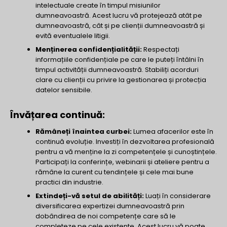
intelectuale create în timpul misiunilor
dumneavoastră. Acest lucru vă protejează atât pe
dumneavoastră, cât și pe clienții dumneavoastră și
evită eventualele litigii.
Menținerea confidențialității:
Respectați
informațiile confidențiale pe care le puteți întâlni în
timpul activității dumneavoastră. Stabiliți acorduri
clare cu clienții cu privire la gestionarea și protecția
datelor sensibile.
Învățarea continuă:
Rămâneți înaintea curbei:
Lumea afacerilor este în
continuă evoluție. Investiți în dezvoltarea profesională
pentru a vă menține la zi competențele și cunoștințele.
Participați la conferințe, webinarii și ateliere pentru a
rămâne la curent cu tendințele și cele mai bune
practici din industrie.
Extindeți-vă setul de abilități:
Luați în considerare
diversificarea expertizei dumneavoastră prin
dobândirea de noi competențe care să le
completeze pe cele existente. Acest lucru vă poate