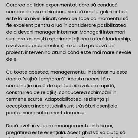
Cererea de lideri experimentați care să conducă
companiile prin schimbare sau să umple goluri critice
este la un nivel ridicat, ceea ce face ca momentul să
fie excelent pentru a lua în considerare posibilitatea
de a deveni manager interimar. Managerii interimari
sunt profesioniști experimentați care oferă leadership,
rezolvarea problemelor și rezultate pe bază de
proiect, intervenind atunci când este mai mare nevoie
de ei.
Cu toate acestea, managementul interimar nu este
doar o "slujbă temporară". Acesta necesită o
combinație unică de aptitudini: evaluare rapidă,
construirea de relații și conducerea schimbării în
termene scurte. Adaptabilitatea, reziliența și
acceptarea incertitudinii sunt trăsături esențiale
pentru succesul în acest domeniu.
Dacă aveți în vedere managementul interimar,
pregătirea este esențială. Acest ghid vă va ajuta să