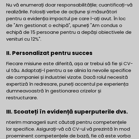
Nu vă enumerați doar responsabilitățile; cuantificați-vă
realizările. Folosiți verbe de acțiune și măsurători
pentru a evidenția impactul pe care l-ați avut. În loc
de "Am gestionat o echipă", spuneți "Am condus o
echipă de 15 persoane pentru a depăși obiectivele de
venituri cu 12%".
II. Personalizat pentru succes
Fiecare misiune este diferită, așa ar trebui să fie și CV-
ul tău. Adaptați-l pentru a se alinia la nevoile specifice
ale companiei și industriei vizate. Dacă rolul necesită
expertiză în redresare, puneți accentul pe experiența
dumneavoastră în gestionarea crizelor și
restructurare.
III. Scoateți în evidență superputerile dvs.
nterim managerii sunt căutați pentru competențele
lor specifice. Asigurați-vă că CV-ul vă prezintă în mod
proeminent competențele de bază, fie că este vorba