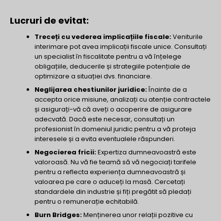
Lucruri de evitat:
Treceți cu vederea implicațiile fiscale:
Veniturile
interimare pot avea implicații fiscale unice. Consultați
un specialist în fiscalitate pentru a vă înțelege
obligațiile, deducerile și strategiile potențiale de
optimizare a situației dvs. financiare.
Neglijarea chestiunilor juridice:
Înainte de a
accepta orice misiune, analizați cu atenție contractele
și asigurați-vă că aveți o acoperire de asigurare
adecvată. Dacă este necesar, consultați un
profesionist în domeniul juridic pentru a vă proteja
interesele și a evita eventualele răspunderi.
Negocierea fricii:
Expertiza dumneavoastră este
valoroasă. Nu vă fie teamă să vă negociați tarifele
pentru a reflecta experiența dumneavoastră și
valoarea pe care o aduceți la masă. Cercetați
standardele din industrie și fiți pregătit să pledați
pentru o remunerație echitabilă.
Burn Bridges:
Menținerea unor relații pozitive cu