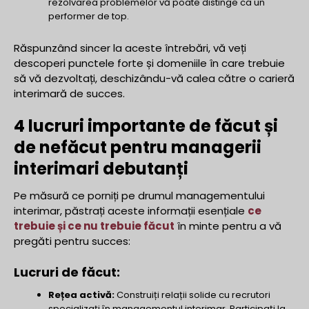
rezolvarea problemelor vă poate distinge ca un
performer de top.
Răspunzând sincer la aceste întrebări, vă veți
descoperi punctele forte și domeniile în care trebuie
să vă dezvoltați, deschizându-vă calea către o carieră
interimară de succes.
4 lucruri importante de făcut și
de nefăcut pentru managerii
interimari debutanți
Pe măsură ce porniți pe drumul managementului
interimar, păstrați aceste informații esențiale
ce
trebuie și ce nu trebuie făcut
în minte pentru a vă
pregăti pentru succes:
Lucruri de făcut:
Rețea activă:
Construiți relații solide cu recrutori
specializați în managementul interimar. Participați la