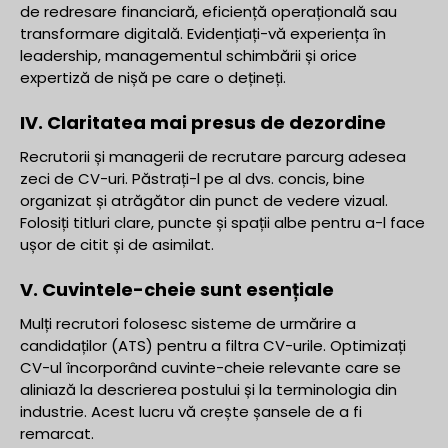
de redresare financiară, eficiență operațională sau
transformare digitală. Evidențiați-vă experiența în
leadership, managementul schimbării și orice
expertiză de nișă pe care o dețineți.
IV. Claritatea mai presus de dezordine
Recrutorii și managerii de recrutare parcurg adesea
zeci de CV-uri. Păstrați-l pe al dvs. concis, bine
organizat și atrăgător din punct de vedere vizual.
Folosiți titluri clare, puncte și spații albe pentru a-l face
ușor de citit și de asimilat.
V. Cuvintele-cheie sunt esențiale
Mulți recrutori folosesc sisteme de urmărire a
candidaților (ATS) pentru a filtra CV-urile. Optimizați
CV-ul încorporând cuvinte-cheie relevante care se
aliniază la descrierea postului și la terminologia din
industrie. Acest lucru vă crește șansele de a fi
remarcat.