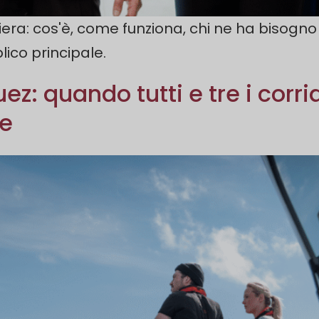
liera: cos'è, come funziona, chi ne ha bisog
blico principale.
z: quando tutti e tre i corrid
e