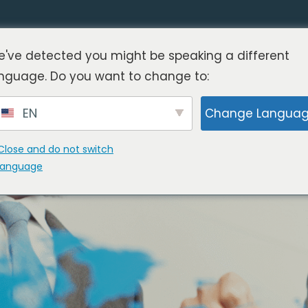
've detected you might be speaking a different
nguage. Do you want to change to:
erim durante l'espansione i
EN
Change Langua
Close and do not switch
language