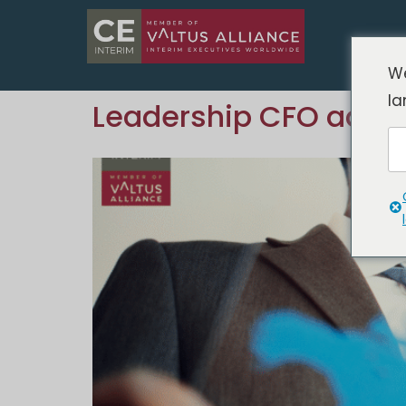
We
la
Leadership CFO ad int