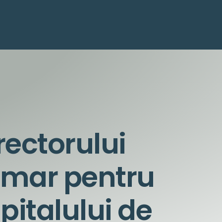
irectorului
rimar pentru
pitalului de