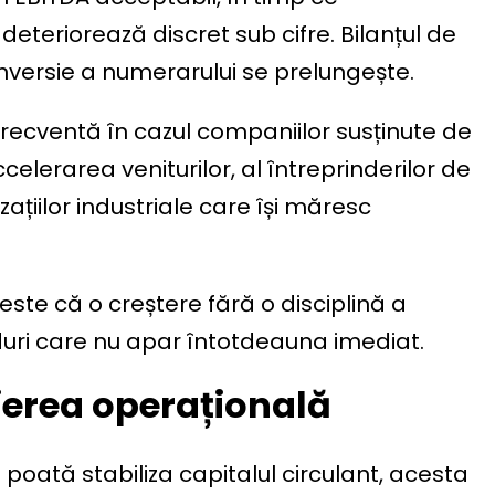
deteriorează discret sub cifre. Bilanțul de
onversie a numerarului se prelungește.
ecventă în cazul companiilor susținute de
elerarea veniturilor, al întreprinderilor de
zațiilor industriale care își măresc
ste că o creștere fără o disciplină a
oduri care nu apar întotdeauna imediat.
ierea operațională
 poată stabiliza capitalul circulant, acesta