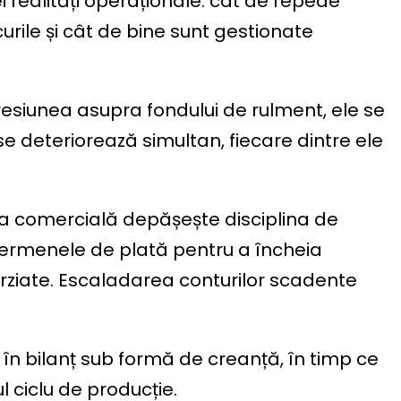
ei realități operaționale: cât de repede
curile și cât de bine sunt gestionate
resiunea asupra fondului de rulment, ele se
 se deteriorează simultan, fiecare dintre ele
a comercială depășește disciplina de
termenele de plată pentru a încheia
ârziate. Escaladarea conturilor scadente
 în bilanț sub formă de creanță, în timp ce
 ciclu de producție.