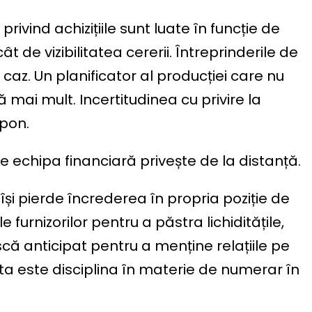
privind achizițiile sunt luate în funcție de
 de vizibilitatea cererii. Întreprinderile de
az. Un planificator al producției care nu
ai mult. Incertitudinea cu privire la
pon.
e echipa financiară privește de la distanță.
și pierde încrederea în propria poziție de
e furnizorilor pentru a păstra lichiditățile,
ă anticipat pentru a menține relațiile pe
ta este disciplina în materie de numerar în