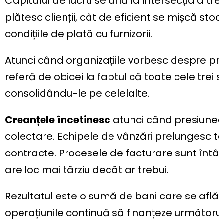
Capitalul de lucru se află la intersecția a tr
plătesc clienții, cât de eficient se mișcă sto
condițiile de plată cu furnizorii.
Atunci când organizațiile vorbesc despre p
referă de obicei la faptul că toate cele trei
consolidându-le pe celelalte.
Creanțele încetinesc
atunci când presiune
colectare. Echipele de vânzări prelungesc 
contracte. Procesele de facturare sunt înt
are loc mai târziu decât ar trebui.
Rezultatul este o sumă de bani care se află
operațiunile continuă să finanțeze următorul