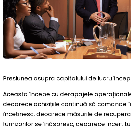
Presiunea asupra capitalului de lucru începe r
Aceasta începe cu derapajele operaționale. 
deoarece achizițiile continuă să comande îna
încetinesc, deoarece măsurile de recuperar
furnizorilor se înăspresc, deoarece incertit