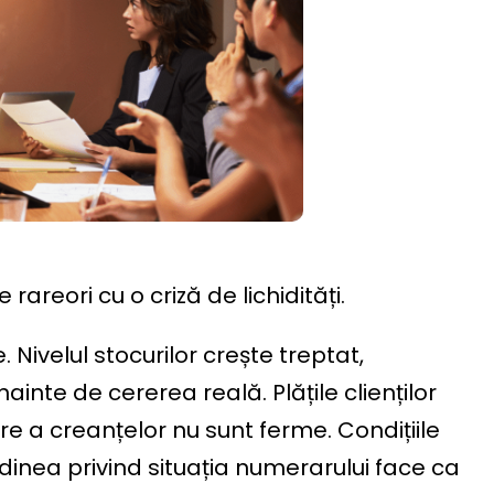
areori cu o criză de lichidități.
Nivelul stocurilor crește treptat,
inte de cererea reală. Plățile clienților
e a creanțelor nu sunt ferme. Condițiile
udinea privind situația numerarului face ca