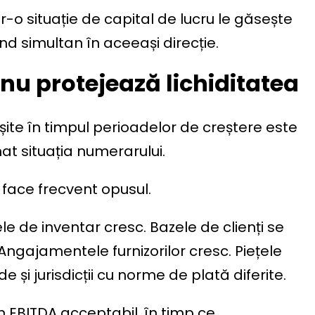
tr-o situație de capital de lucru le găsește
d simultan în aceeași direcție.
 nu protejează lichiditatea
șite în timpul perioadelor de creștere este
t situația numerarului.
 face frecvent opusul.
le de inventar cresc. Bazele de clienți se
 Angajamentele furnizorilor cresc. Piețele
și jurisdicții cu norme de plată diferite.
n EBITDA acceptabil, în timp ce