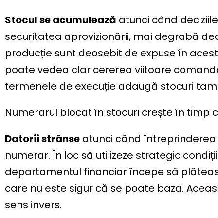
Stocul se acumulează
atunci când deciziile 
securitatea aprovizionării, mai degrabă decât
producție sunt deosebit de expuse în acest c
poate vedea clar cererea viitoare comandă m
termenele de execuție adaugă stocuri tam
Numerarul blocat în stocuri crește în timp c
Datorii strânse
atunci când întreprinderea î
numerar. În loc să utilizeze strategic condițiil
departamentul financiar începe să plăteasc
care nu este sigur că se poate baza. Aceas
sens invers.