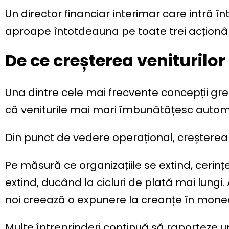
Un director financiar interimar care intră în
aproape întotdeauna pe toate trei acționân
De ce creșterea veniturilor
Una dintre cele mai frecvente concepții gre
că veniturile mai mari îmbunătățesc automa
Din punct de vedere operațional, creșterea
Pe măsură ce organizațiile se extind, cerințe
extind, ducând la cicluri de plată mai lungi.
noi creează o expunere la creanțe în monede 
Multe întreprinderi continuă să raporteze u