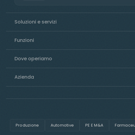
Soluzioni e servizi
Funzioni
Dove operiamo
Azienda
Produzione
Automotive
PE E M&A
Farmaceut