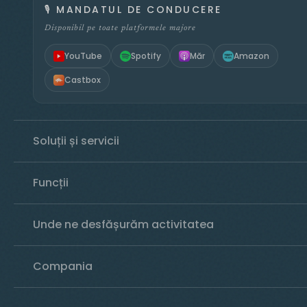
🎙️
MANDATUL DE CONDUCERE
Disponibil pe toate platformele majore
YouTube
Spotify
Măr
Amazon
Castbox
Soluții și servicii
Funcții
Unde ne desfășurăm activitatea
Compania