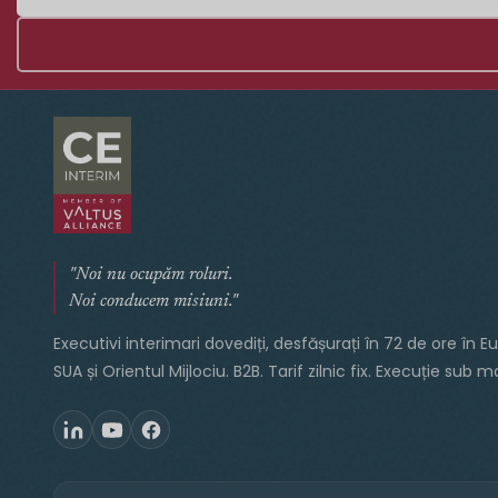
"Noi nu ocupăm roluri.
Noi conducem misiuni."
Executivi interimari dovediți, desfășurați în 72 de ore în E
SUA și Orientul Mijlociu. B2B. Tarif zilnic fix. Execuție sub 