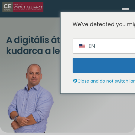
We've detected you mig
A digitális átalakulás
EN
kudarca a lengyel kkv-knál
Close and do not switch l