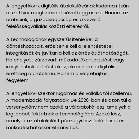
A lengyel kkv-k digitális átalakulásának kudarca ritkán
a szoftver meghibásodásával függ össze. Hanem az
ambíciók, a gazdaságosság és a vezetői
felelősségvállalás közötti eltérésről.
A technológiának egyszerűsítenie kell a
döntéshozatalt, erősítenie kell a jelentéstétel
integritását és javítania kell az árrés átláthatóságát.
Ha ehelyett zűrzavart, működőtőke-torzulást vagy
irányításbeli eltérést okoz, akkor nem a digitális
érettség a probléma. Hanem a végrehajtási
fegyelem.
A lengyel kkv-szektor rugalmas és vállalkozói szellemű.
A modernizáció folytatódik. De 2026-ban és azon túl a
versenyelőny nem azoké a vállalatoké lesz, amelyek a
legtöbbet fektetnek a technológiába. Azoké lesz,
amelyek az átalakulást pénzügyi tisztánlátással és
működési hatáskörrel irányítják.