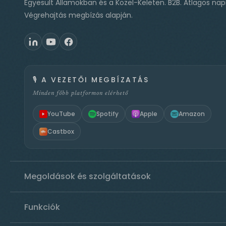
Egyesült Államokban és a Közel-Keleten. B2B. Átlagos napi
Végrehajtás megbízás alapján.
🎙️
A VEZETŐI MEGBÍZATÁS
Minden főbb platformon elérhető
YouTube
Spotify
Apple
Amazon
Castbox
Megoldások és szolgáltatások
Funkciók