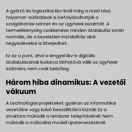
A gyártó és logisztikai kkv-knál még a rövid távú
folyamat-súrlódások is befolyásolhatják a
szolgáltatási szintet és az ügyfelek bizalmát. A
termelékenység csökkenése minden átalakulás során
normális, de a kezeletlen instabilitás akár
negyedévekre is kiterjedhet.
Ez az a pont, ahol a lengyel kkv-k digitális
átalakulásának kudarca láthatóvá válik az ügyfelek
számára, nem csak belsőleg.
Három hiba dinamikus: A vezetői
vákuum
A technológiai projekteket gyakran az informatikai
vezetőkre vagy külső beszállítókra bízzák. Ez a
struktúra működik a rendszer telepítésénél. Nem
működik a működési modell újratervezésénél.