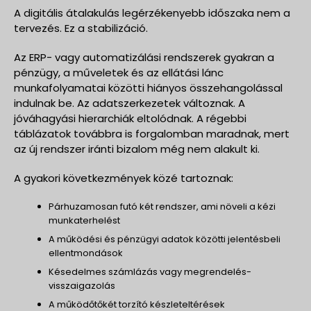
A digitális átalakulás legérzékenyebb időszaka nem a
tervezés. Ez a stabilizáció.
Az ERP- vagy automatizálási rendszerek gyakran a
pénzügy, a műveletek és az ellátási lánc
munkafolyamatai közötti hiányos összehangolással
indulnak be. Az adatszerkezetek változnak. A
jóváhagyási hierarchiák eltolódnak. A régebbi
táblázatok továbbra is forgalomban maradnak, mert
az új rendszer iránti bizalom még nem alakult ki.
A gyakori következmények közé tartoznak:
Párhuzamosan futó két rendszer, ami növeli a kézi
munkaterhelést
A működési és pénzügyi adatok közötti jelentésbeli
ellentmondások
Késedelmes számlázás vagy megrendelés-
visszaigazolás
A működőtőkét torzító készleteltérések