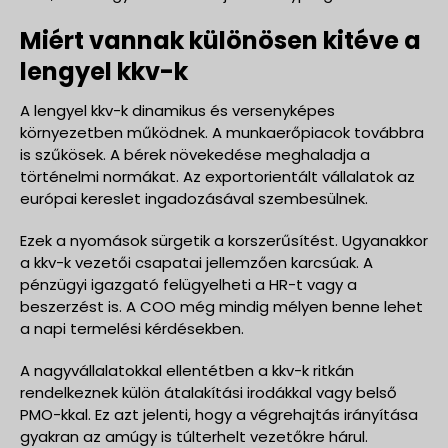
Miért vannak különösen kitéve a
lengyel kkv-k
A lengyel kkv-k dinamikus és versenyképes
környezetben működnek. A munkaerőpiacok továbbra
is szűkösek. A bérek növekedése meghaladja a
történelmi normákat. Az exportorientált vállalatok az
európai kereslet ingadozásával szembesülnek.
Ezek a nyomások sürgetik a korszerűsítést. Ugyanakkor
a kkv-k vezetői csapatai jellemzően karcsúak. A
pénzügyi igazgató felügyelheti a HR-t vagy a
beszerzést is. A COO még mindig mélyen benne lehet
a napi termelési kérdésekben.
A nagyvállalatokkal ellentétben a kkv-k ritkán
rendelkeznek külön átalakítási irodákkal vagy belső
PMO-kkal. Ez azt jelenti, hogy a végrehajtás irányítása
gyakran az amúgy is túlterhelt vezetőkre hárul.