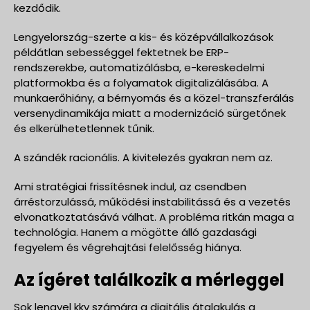
kezdődik.
Lengyelország-szerte a kis- és középvállalkozások
példátlan sebességgel fektetnek be ERP-
rendszerekbe, automatizálásba, e-kereskedelmi
platformokba és a folyamatok digitalizálásába. A
munkaerőhiány, a bérnyomás és a közel-transzferálás
versenydinamikája miatt a modernizáció sürgetőnek
és elkerülhetetlennek tűnik.
A szándék racionális. A kivitelezés gyakran nem az.
Ami stratégiai frissítésnek indul, az csendben
árréstorzulássá, működési instabilitássá és a vezetés
elvonatkoztatásává válhat. A probléma ritkán maga a
technológia. Hanem a mögötte álló gazdasági
fegyelem és végrehajtási felelősség hiánya.
Az ígéret találkozik a mérleggel
Sok lengyel kkv számára a digitális átalakulás a