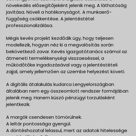
növekedés elősegítőjeként jelenik meg. A láthatóság
javítása. Növeli a hatékonyságot. A munkaerő-
függőség csökkentése. A jelentéstétel
professzionalizálása.
Mégis kevés projekt kezdődik úgy, hogy teljesen
modellezik, hogyan néz ki a megvalósítás során
bekövetkező zavar. Kevés igazgatótanács számol az
átmeneti termelékenységi visszaeséssel, a
működőtőke ingadozásával vagy a jelentéstételi
zajjal, amely jellemzően az üzembe helyezést követi.
A digitális átalakulás kudarca Lengyelországban
általában nem egy összeomlott rendszer formájában
jelenik meg. Hanem kúszó pénzügyi torzulásként
jelentkezik.
A margók csendesen tömörülnek.
A leltár pontossága gyengül.
A döntéshozatal lelassul, mert az adatok hitelessége