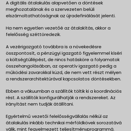
A digitális átalakulás alapvetően a döntések
meghozatalának és a szervezeten belüli
elszámoltathatóságnak az újradefiniálását jelenti.
Ha nem egyetlen vezetőé az átalakítás, akkor a
felelősség széttöredezik.
A vezérigazgató továbbra is a növekedésre
összpontosít, a pénzügyi igazgató figyelemmel kíséri
a költségtúllépést, de nincs hatásköre a folyamatok
összehangolásában, az operatív igazgató pedig a
működési zavarokkal küzd, de nem vett részt mélyen
a rendszerarchitektúrával kapcsolatos döntésekben.
Ebben a vákuumban a szállítók töltik ki a koordinációs
rést. A szállítók konfigurálhatják a rendszereket. Az
irányítást nem tudják átállítani.
Egyértelmű vezetői felelősségvállalás nélkül az
átalakulás inkább technikai mérföldkövek sorozatává
válik, mint fegyelmezett teljesítményprogrammá.