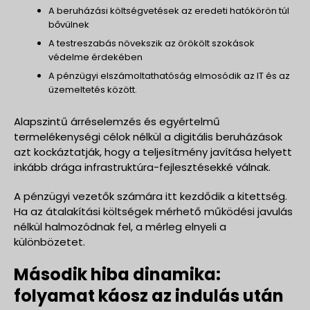
A beruházási költségvetések az eredeti hatókörön túl
bővülnek
A testreszabás növekszik az örökölt szokások
védelme érdekében
A pénzügyi elszámoltathatóság elmosódik az IT és az
üzemeltetés között.
Alapszintű árréselemzés és egyértelmű
termelékenységi célok nélkül a digitális beruházások
azt kockáztatják, hogy a teljesítmény javítása helyett
inkább drága infrastruktúra-fejlesztésekké válnak.
A pénzügyi vezetők számára itt kezdődik a kitettség.
Ha az átalakítási költségek mérhető működési javulás
nélkül halmozódnak fel, a mérleg elnyeli a
különbözetet.
Második hiba dinamika:
folyamat káosz az indulás után