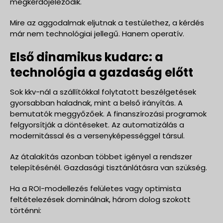
megkérdőjeleződik.
Mire az aggodalmak eljutnak a testülethez, a kérdés
már nem technológiai jellegű. Hanem operatív.
Első dinamikus kudarc: a
technológia a gazdaság előtt
Sok kkv-nál a szállítókkal folytatott beszélgetések
gyorsabban haladnak, mint a belső irányítás. A
bemutatók meggyőzőek. A finanszírozási programok
felgyorsítják a döntéseket. Az automatizálás a
modernitással és a versenyképességgel társul.
Az átalakítás azonban többet igényel a rendszer
telepítésénél. Gazdasági tisztánlátásra van szükség.
Ha a ROI-modellezés felületes vagy optimista
feltételezések dominálnak, három dolog szokott
történni: