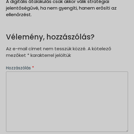
A digitális átalakulás csak akkor válik stratégiai
jelentőségűvé, ha nem gyengíti, hanem erősíti az
ellenőrzést.
Vélemény, hozzászólás?
Az e-mail címet nem tesszük közzé.
A kötelező
mezőket
*
karakterrel jelöltük
Hozzászólás
*