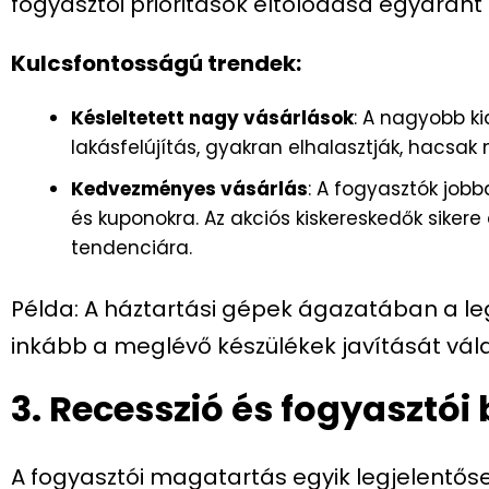
fogyasztói prioritások eltolódása egyaránt
Kulcsfontosságú trendek:
Késleltetett nagy vásárlások
: A nagyobb k
lakásfelújítás, gyakran elhalasztják, hacsak
Kedvezményes vásárlás
: A fogyasztók job
és kuponokra. Az akciós kiskereskedők sikere 
tendenciára.
Példa: A háztartási gépek ágazatában a leg
inkább a meglévő készülékek javítását vála
3. Recesszió és fogyasztó
A fogyasztói magatartás egyik legjelentőse