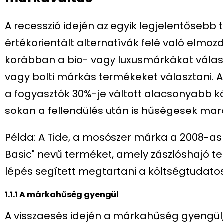
A recesszió idején az egyik legjelentőseb
értékorientált alternatívák felé való elmozd
korábban a bio- vagy luxusmárkákat válasz
vagy bolti márkás termékeket választani. 
a fogyasztók 30%-je váltott alacsonyabb köl
sokan a fellendülés után is hűségesek ma
Példa: A Tide, a mosószer márka a 2008-as 
Basic" nevű terméket, amely zászlóshajó t
lépés segített megtartani a költségtudatos 
1.1.1 A márkahűség gyengül
A visszaesés idején a márkahűség gyengül,