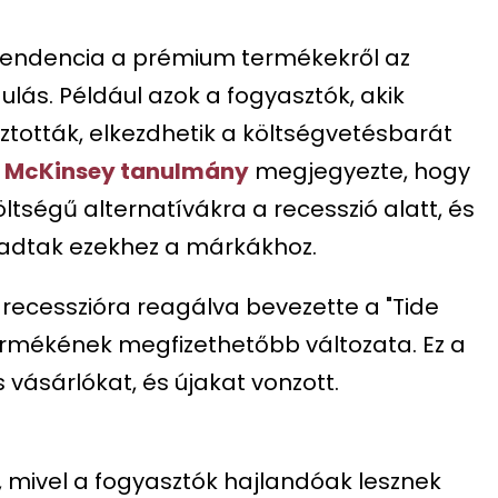
b tendencia a prémium termékekről az
ulás. Például azok a fogyasztók, akik
tották, elkezdhetik a költségvetésbarát
A
McKinsey tanulmány
megjegyezte, hogy
tségű alternatívákra a recesszió alatt, és
radtak ezekhez a márkákhoz.
recesszióra reagálva bevezette a "Tide
ermékének megfizethetőbb változata. Ez a
vásárlókat, és újakat vonzott.
 mivel a fogyasztók hajlandóak lesznek