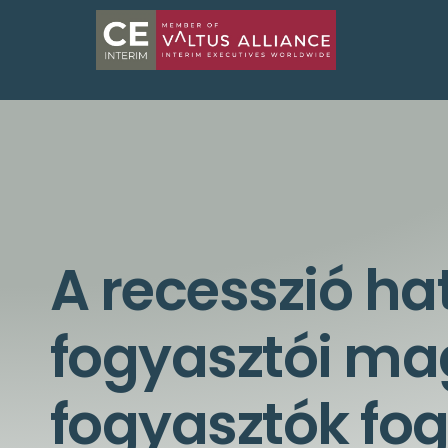
A recesszió ha
fogyasztói ma
fogyasztók fo