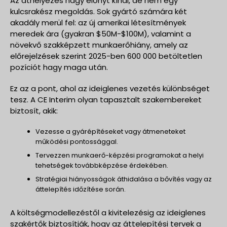
Az áthelyezés nagy előnyt kínál, de nem egy
kulcsrakész megoldás. Sok gyártó számára két
akadály merül fel: az új amerikai létesítmények
meredek ára (gyakran $50M-$100M), valamint a
növekvő szakképzett munkaerőhiány, amely az
előrejelzések szerint 2025-ben 600 000 betöltetlen
pozíciót hagy maga után.
Ez az a pont, ahol az ideiglenes vezetés különbséget
tesz. A CE Interim olyan tapasztalt szakembereket
biztosít, akik:
Vezesse a gyárépítéseket vagy átmeneteket
működési pontossággal.
Tervezzen munkaerő-képzési programokat a helyi
tehetségek továbbképzése érdekében.
Stratégiai hiányosságok áthidalása a bővítés vagy az
áttelepítés időzítése során.
A költségmodellezéstől a kivitelezésig az ideiglenes
szakértők biztosítják, hogy az áttelepítési tervek a