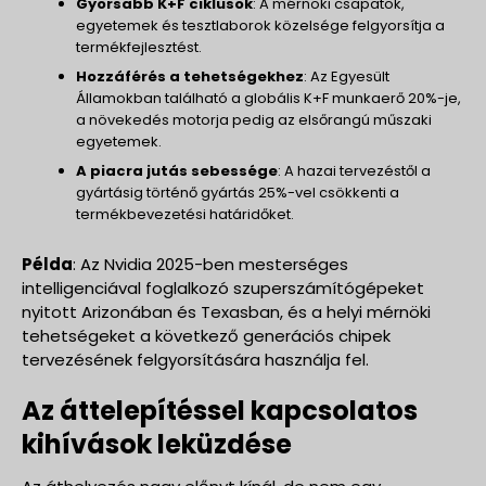
Gyorsabb K+F ciklusok
: A mérnöki csapatok,
egyetemek és tesztlaborok közelsége felgyorsítja a
termékfejlesztést.
Hozzáférés a tehetségekhez
: Az Egyesült
Államokban található a globális K+F munkaerő 20%-je,
a növekedés motorja pedig az elsőrangú műszaki
egyetemek.
A piacra jutás sebessége
: A hazai tervezéstől a
gyártásig történő gyártás 25%-vel csökkenti a
termékbevezetési határidőket.
Példa
: Az Nvidia 2025-ben mesterséges
intelligenciával foglalkozó szuperszámítógépeket
nyitott Arizonában és Texasban, és a helyi mérnöki
tehetségeket a következő generációs chipek
tervezésének felgyorsítására használja fel.
Az áttelepítéssel kapcsolatos
kihívások leküzdése