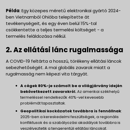
Példa
: Egy közepes méretű elektronikai gyártó 2024-
ben Vietnamból Ohióba telepítette át
tevékenységeit, és egy éven belül 15%-tal
csökkentette a teljes termelési költséget - a
termelés feláldozása nélkül.
2. Az ellátási lánc rugalmassága
A COVID-19 feltárta a hosszú, törékeny ellátási láncok
sebezhetőségét. A mai globális zavarok miatt a
rugalmasság nem képezi vita tárgyát.
A cégek 80%-je számolt be a világjárvány idején
bekövetkezett zavarokról.
Az amerikai székhelyű
termeléssel rendelkezők 40%-vel kevesebb
problémát tapasztaltak.
Geopolitikai kockázatok továbbra is fennállnak
:
2025-ben a kereskedelmi feszültségek, a regionális
konfliktusok és a szabályozási akadályok továbbra is
veszélyeztetik a tengerentúli ellátási láncokat.