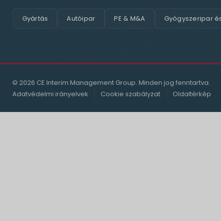
Gyártás
Autóipar
PE & M&A
Gyógyszeripar é
© 2026 CE Interim Management Group. Minden jog fenntartva.
Adatvédelmi irányelvek
Cookie szabályzat
Oldaltérkép