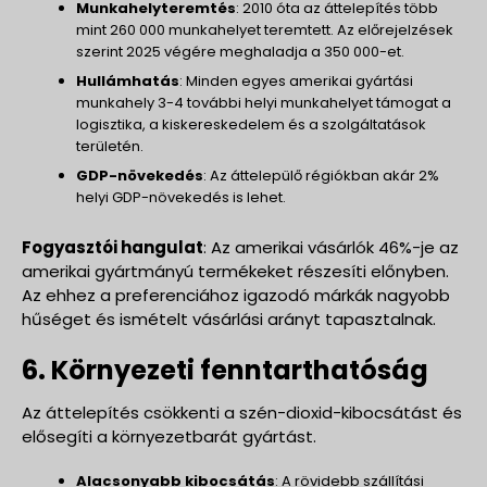
Munkahelyteremtés
: 2010 óta az áttelepítés több
mint 260 000 munkahelyet teremtett. Az előrejelzések
szerint 2025 végére meghaladja a 350 000-et.
Hullámhatás
: Minden egyes amerikai gyártási
munkahely 3-4 további helyi munkahelyet támogat a
logisztika, a kiskereskedelem és a szolgáltatások
területén.
GDP-növekedés
: Az áttelepülő régiókban akár 2%
helyi GDP-növekedés is lehet.
Fogyasztói hangulat
: Az amerikai vásárlók 46%-je az
amerikai gyártmányú termékeket részesíti előnyben.
Az ehhez a preferenciához igazodó márkák nagyobb
hűséget és ismételt vásárlási arányt tapasztalnak.
6. Környezeti fenntarthatóság
Az áttelepítés csökkenti a szén-dioxid-kibocsátást és
elősegíti a környezetbarát gyártást.
Alacsonyabb kibocsátás
: A rövidebb szállítási