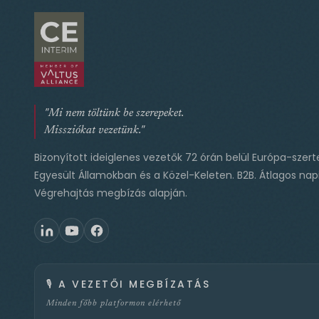
"Mi nem töltünk be szerepeket.
Missziókat vezetünk."
Bizonyított ideiglenes vezetők 72 órán belül Európa-szert
Egyesült Államokban és a Közel-Keleten. B2B. Átlagos napi
Végrehajtás megbízás alapján.
🎙️
A VEZETŐI MEGBÍZATÁS
Minden főbb platformon elérhető