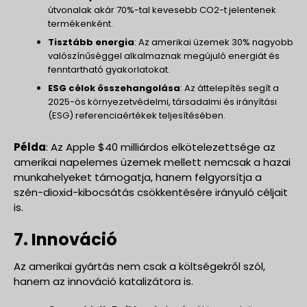
útvonalak akár 70%-tal kevesebb CO2-t jelentenek
termékenként.
Tisztább energia
: Az amerikai üzemek 30% nagyobb
valószínűséggel alkalmaznak megújuló energiát és
fenntartható gyakorlatokat.
ESG célok összehangolása
: Az áttelepítés segít a
2025-ös környezetvédelmi, társadalmi és irányítási
(ESG) referenciaértékek teljesítésében.
Példa
: Az Apple $40 milliárdos elkötelezettsége az
amerikai napelemes üzemek mellett nemcsak a hazai
munkahelyeket támogatja, hanem felgyorsítja a
szén-dioxid-kibocsátás csökkentésére irányuló céljait
is.
7. Innováció
Az amerikai gyártás nem csak a költségekről szól,
hanem az innováció katalizátora is.