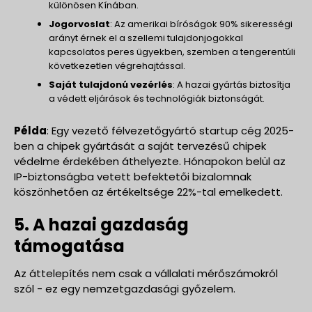
különösen Kínában.
Jogorvoslat
: Az amerikai bíróságok 90% sikerességi
arányt érnek el a szellemi tulajdonjogokkal
kapcsolatos peres ügyekben, szemben a tengerentúli
következetlen végrehajtással.
Saját tulajdonú vezérlés
: A hazai gyártás biztosítja
a védett eljárások és technológiák biztonságát.
Példa
: Egy vezető félvezetőgyártó startup cég 2025-
ben a chipek gyártását a saját tervezésű chipek
védelme érdekében áthelyezte. Hónapokon belül az
IP-biztonságba vetett befektetői bizalomnak
köszönhetően az értékeltsége 22%-tal emelkedett.
5. A hazai gazdaság
támogatása
Az áttelepítés nem csak a vállalati mérőszámokról
szól - ez egy nemzetgazdasági győzelem.