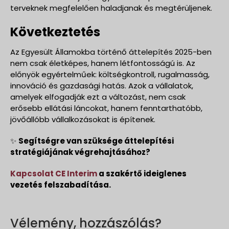
terveknek megfelelően haladjanak és megtérüljenek.
Következtetés
Az Egyesült Államokba történő áttelepítés 2025-ben
nem csak életképes, hanem létfontosságú is. Az
előnyök egyértelműek: költségkontroll, rugalmasság,
innováció és gazdasági hatás. Azok a vállalatok,
amelyek elfogadják ezt a változást, nem csak
erősebb ellátási láncokat, hanem fenntarthatóbb,
jövőállóbb vállalkozásokat is építenek.
✨
Segítségre van szüksége áttelepítési
stratégiájának végrehajtásához?
Kapcsolat CE Interim
a szakértő ideiglenes
vezetés felszabadítása.
Vélemény, hozzászólás?