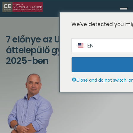
We've detected you mig
7 előnye az USA-ba
EN
áttelepülő gyártóknak
2025-ben
Close and do not switch l