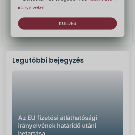
irányelveket
KÜLDÉS
Alternatíva:
Legutóbbi bejegyzés
Az EU fizetési átláthatósági
irányelvének határidő utáni
betartása