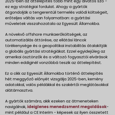
2025-ben az áttelepítés több mint egy divatos szó -
ez egy stratégiai fordulat. Ahogy a gyártók
átgondolják a tengerentúli termelés valódi költségeit,
erőteljes váltás van folyamatban: a gyártási
műveletek visszahozatala az Egyesült Államokba.
A növekvő offshore munkaerőköltségek, az
automatizálás áttörése, az ellátási láncok
törékenysége és a geopolitikai instabilitás átalakítják
a globális gyártási stratégiákat. Ezzel egyidejűleg az
amerikai ösztönzők és a változó fogyasztói elvárások
minden eddiginél vonzóbbá teszik az áttelepítést.
Ez a cikk az Egyesült Államokba történő áttelepítés
hét meggyőző előnyét vizsgálja 2025-ben, kemény
adatokkal, valós példákkal és szakértői meglátásokkal
alátámasztva.
A gyártók számára, akik ezeken az átmeneteken
navigálnak,
ideiglenes menedzsment megoldások
-
mint például a CE Interim - képesek az ilyen összetett