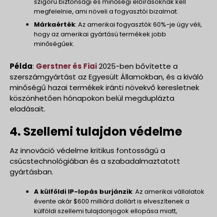
szigorú biztonsági és minőségi előírásoknak kell
megfelelnie, ami növeli a fogyasztói bizalmat.
Márkaérték
: Az amerikai fogyasztók 60%-je úgy véli,
hogy az amerikai gyártású termékek jobb
minőségűek.
Példa
:
Gerstner és Fiai
2025-ben bővítette a
szerszámgyártást az Egyesült Államokban, és a kiváló
minőségű hazai termékek iránti növekvő keresletnek
köszönhetően hónapokon belül megduplázta
eladásait.
4. Szellemi tulajdon védelme
Az innováció védelme kritikus fontosságú a
csúcstechnológiában és a szabadalmaztatott
gyártásban.
A külföldi IP-lopás burjánzik
: Az amerikai vállalatok
évente akár $600 milliárd dollárt is elveszítenek a
külföldi szellemi tulajdonjogok ellopása miatt,