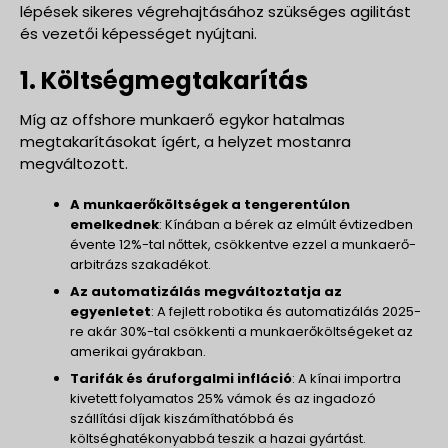
lépések sikeres végrehajtásához szükséges agilitást
és vezetői képességet nyújtani.
1. Költségmegtakarítás
Míg az offshore munkaerő egykor hatalmas
megtakarításokat ígért, a helyzet mostanra
megváltozott.
A munkaerőköltségek a tengerentúlon
emelkednek
: Kínában a bérek az elmúlt évtizedben
évente 12%-tal nőttek, csökkentve ezzel a munkaerő-
arbitrázs szakadékot.
Az automatizálás megváltoztatja az
egyenletet
: A fejlett robotika és automatizálás 2025-
re akár 30%-tal csökkenti a munkaerőköltségeket az
amerikai gyárakban.
Tarifák és áruforgalmi infláció
: A kínai importra
kivetett folyamatos 25% vámok és az ingadozó
szállítási díjak kiszámíthatóbbá és
költséghatékonyabbá teszik a hazai gyártást.