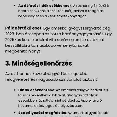
Az átfutási idők csökkennek
: A reshoring 6 hétről 6
napra csökkenti a szállítási időt, javítva a reagálási
képességet és a készlethatékonyságot.
Példaértékű eset
: Egy amerikai gyógyszergyártó cég
2023-ban átcsoportosította hatóanyaggyártását. Egy
2025-ös kereskedelmi vita során elkerülte az ázsiai
beszállítókra támaszkodó versenytársakat
megbénító hiányt.
3. Minőségellenőrzés
Az otthonhoz közelebbi gyártás szigorúbb
felügyeletet és magasabb színvonalat biztosít.
Hibák csökkentése
: Az amerikai felügyelet akár 15%-
tal is csökkentheti a hibákat, ahogyan azt olyan
esetekben láthattuk, mint például az Apple javuló
hozamai a részleges áthelyezés után.
Szabályozási megfelelés
: Az amerikai gyártásnak