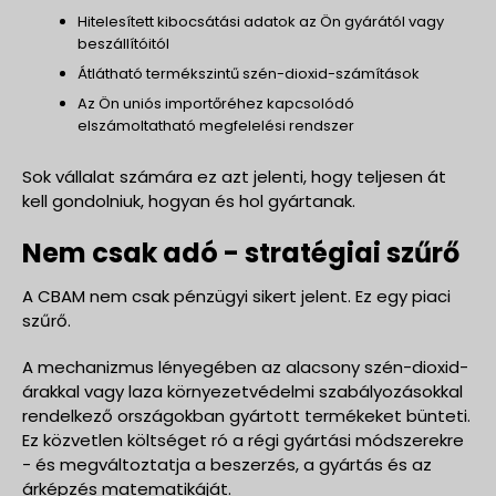
Hitelesített kibocsátási adatok az Ön gyárától vagy
beszállítóitól
Átlátható termékszintű szén-dioxid-számítások
Az Ön uniós importőréhez kapcsolódó
elszámoltatható megfelelési rendszer
Sok vállalat számára ez azt jelenti, hogy teljesen át
kell gondolniuk, hogyan és hol gyártanak.
Nem csak adó - stratégiai szűrő
A CBAM nem csak pénzügyi sikert jelent. Ez egy piaci
szűrő.
A mechanizmus lényegében az alacsony szén-dioxid-
árakkal vagy laza környezetvédelmi szabályozásokkal
rendelkező országokban gyártott termékeket bünteti.
Ez közvetlen költséget ró a régi gyártási módszerekre
- és megváltoztatja a beszerzés, a gyártás és az
árképzés matematikáját.