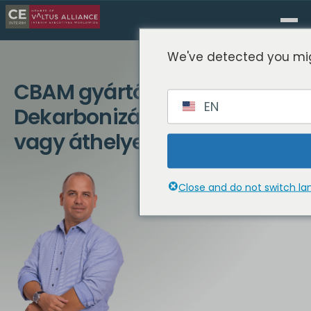
We've detected you mig
CBAM gyártók számára:
EN
Dekarbonizálás, átrendezés
vagy áthelyezés
Close and do not switch l