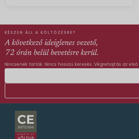
KÉSZEN ÁLL A KÖLTÖZÉSRE?
A következő ideiglenes vezető,
72 órán belül bevetésre kerül.
Nincsenek tartók. Nincs hosszú keresés. Végrehajtás az első