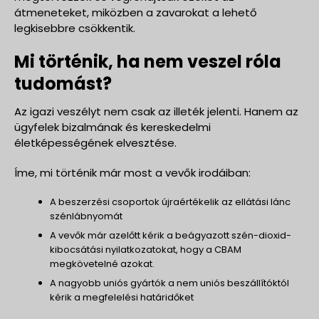
átmeneteket, miközben a zavarokat a lehető
legkisebbre csökkentik.
Mi történik, ha nem veszel róla
tudomást?
Az igazi veszélyt nem csak az illeték jelenti. Hanem az
ügyfelek bizalmának és kereskedelmi
életképességének elvesztése.
Íme, mi történik már most a vevők irodáiban:
A beszerzési csoportok újraértékelik az ellátási lánc
szénlábnyomát
A vevők már azelőtt kérik a beágyazott szén-dioxid-
kibocsátási nyilatkozatokat, hogy a CBAM
megkövetelné azokat.
A nagyobb uniós gyártók a nem uniós beszállítóktól
kérik a megfelelési határidőket