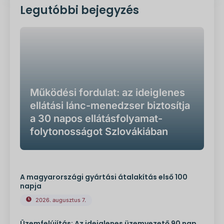
Legutóbbi bejegyzés
Működési fordulat: az ideiglenes
ellátási lánc-menedzser biztosítja
a 30 napos ellátásfolyamat-
folytonosságot Szlovákiában
A magyarországi gyártási átalakítás első 100
napja
2026. augusztus 7.
Üzemfelújítás: Az ideiglenes üzemvezető 90 nap