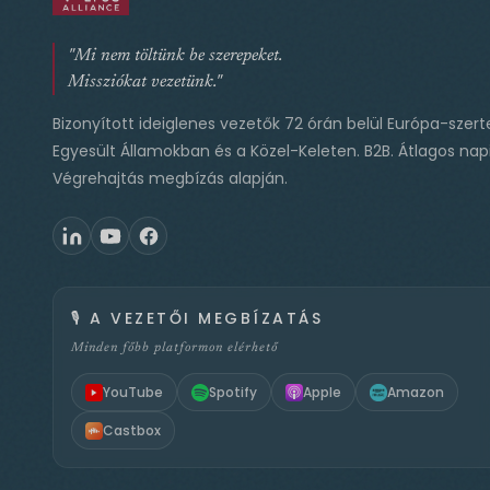
"Mi nem töltünk be szerepeket.
Missziókat vezetünk."
Bizonyított ideiglenes vezetők 72 órán belül Európa-szert
Egyesült Államokban és a Közel-Keleten. B2B. Átlagos napi
Végrehajtás megbízás alapján.
🎙️
A VEZETŐI MEGBÍZATÁS
Minden főbb platformon elérhető
YouTube
Spotify
Apple
Amazon
Castbox