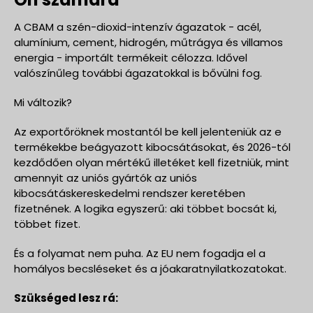
A CBAM a szén-dioxid-intenzív ágazatok - acél,
alumínium, cement, hidrogén, műtrágya és villamos
energia - importált termékeit célozza. Idővel
valószínűleg további ágazatokkal is bővülni fog.
Mi változik?
Az exportőröknek mostantól be kell jelenteniük az e
termékekbe beágyazott kibocsátásokat, és 2026-tól
kezdődően olyan mértékű illetéket kell fizetniük, mint
amennyit az uniós gyártók az uniós
kibocsátáskereskedelmi rendszer keretében
fizetnének. A logika egyszerű: aki többet bocsát ki,
többet fizet.
És a folyamat nem puha. Az EU nem fogadja el a
homályos becsléseket és a jóakaratnyilatkozatokat.
Szükséged lesz rá: