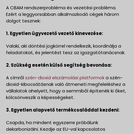
A CBAM rendszerprobléma és vezetési probléma.
Ezért a leggyorsabban alkalmazkodó cégek három
dolgot tesznek:
1. Egyetlen ügyvezető vezető kinevezése:
Valaki, aki döntési jogkörrel rendelkezik, koordinálja a
feladatokat, és jelentést tesz az igazgatótanácsnak.
2. Szükség esetén külső segítség bevonása:
A címről
szén-dioxid elszámolási platformok
a szén-
dioxid-kibocsátásnak való átmeneti megfeleléshez a
vállalatok ahelyett, hogy a semmiből építenék ki őket,
kölcsönveszik a képességeket.
3. Egyetlen alapvető termékcsaláddal kezdeni:
Csapda, ha mindent egyszerre próbálunk
dekarbonizálni. Kezdje az EU-val kapcsolatos