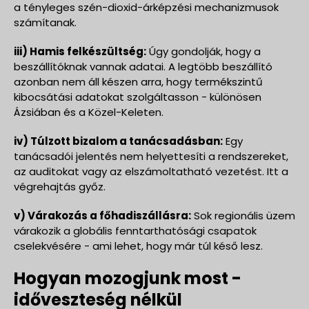
a tényleges szén-dioxid-árképzési mechanizmusok
számítanak.
iii) Hamis felkészültség:
Úgy gondolják, hogy a
beszállítóknak vannak adatai. A legtöbb beszállító
azonban nem áll készen arra, hogy termékszintű
kibocsátási adatokat szolgáltasson - különösen
Ázsiában és a Közel-Keleten.
iv) Túlzott bizalom a tanácsadásban:
Egy
tanácsadói jelentés nem helyettesíti a rendszereket,
az auditokat vagy az elszámoltatható vezetést. Itt a
végrehajtás győz.
v) Várakozás a főhadiszállásra:
Sok regionális üzem
várakozik a globális fenntarthatósági csapatok
cselekvésére - ami lehet, hogy már túl késő lesz.
Hogyan mozogjunk most -
időveszteség nélkül