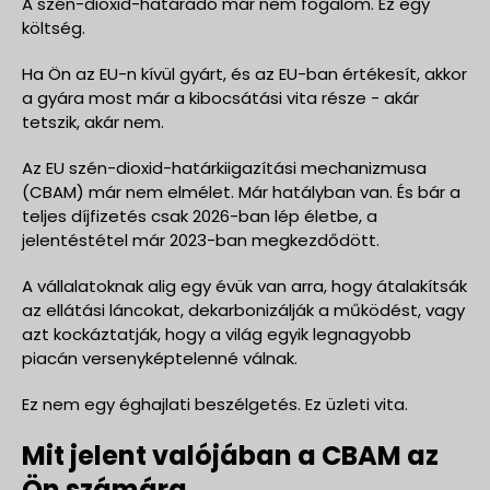
A szén-dioxid-határadó már nem fogalom. Ez egy
költség.
Ha Ön az EU-n kívül gyárt, és az EU-ban értékesít, akkor
a gyára most már a kibocsátási vita része - akár
tetszik, akár nem.
Az EU szén-dioxid-határkiigazítási mechanizmusa
(CBAM) már nem elmélet. Már hatályban van. És bár a
teljes díjfizetés csak 2026-ban lép életbe, a
jelentéstétel már 2023-ban megkezdődött.
A vállalatoknak alig egy évük van arra, hogy átalakítsák
az ellátási láncokat, dekarbonizálják a működést, vagy
azt kockáztatják, hogy a világ egyik legnagyobb
piacán versenyképtelenné válnak.
Ez nem egy éghajlati beszélgetés. Ez üzleti vita.
Mit jelent valójában a CBAM az
Ön számára