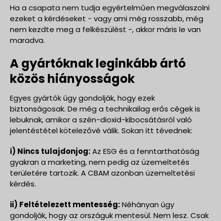
Ha a csapata nem tudja egyértelműen megválaszolni
ezeket a kérdéseket - vagy ami még rosszabb, még
nem kezdte meg a felkészülést -, akkor máris le van
maradva.
A gyártóknak leginkább ártó
közös hiányosságok
Egyes gyártók úgy gondolják, hogy ezek
biztonságosak. De még a technikailag erős cégek is
lebuknak, amikor a szén-dioxid-kibocsátásról való
jelentéstétel kötelezővé válik. Sokan itt tévednek:
i) Nincs tulajdonjog:
Az ESG és a fenntarthatóság
gyakran a marketing, nem pedig az üzemeltetés
területére tartozik. A CBAM azonban üzemeltetési
kérdés.
ii) Feltételezett mentesség:
Néhányan úgy
gondolják, hogy az országuk mentesül. Nem lesz. Csak