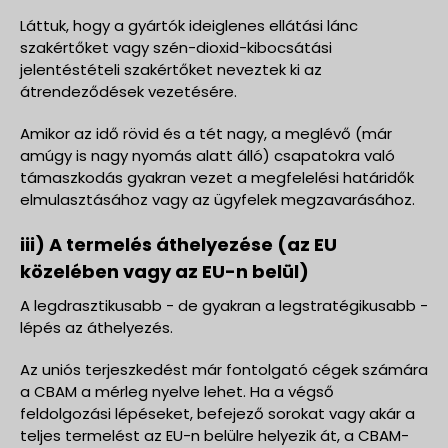
Láttuk, hogy a gyártók ideiglenes ellátási lánc
szakértőket vagy szén-dioxid-kibocsátási
jelentéstételi szakértőket neveztek ki az
átrendeződések vezetésére.
Amikor az idő rövid és a tét nagy, a meglévő (már
amúgy is nagy nyomás alatt álló) csapatokra való
támaszkodás gyakran vezet a megfelelési határidők
elmulasztásához vagy az ügyfelek megzavarásához.
iii) A termelés áthelyezése (az EU
közelében vagy az EU-n belül)
A legdrasztikusabb - de gyakran a legstratégikusabb -
lépés az áthelyezés.
Az uniós terjeszkedést már fontolgató cégek számára
a CBAM a mérleg nyelve lehet. Ha a végső
feldolgozási lépéseket, befejező sorokat vagy akár a
teljes termelést az EU-n belülre helyezik át, a CBAM-