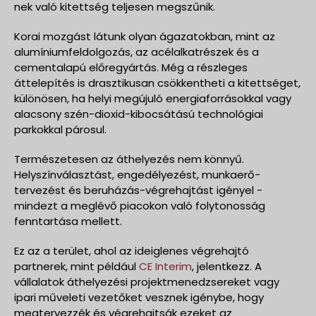
nek való kitettség teljesen megszűnik.
Korai mozgást látunk olyan ágazatokban, mint az
alumíniumfeldolgozás, az acélalkatrészek és a
cementalapú előregyártás. Még a részleges
áttelepítés is drasztikusan csökkentheti a kitettséget,
különösen, ha helyi megújuló energiaforrásokkal vagy
alacsony szén-dioxid-kibocsátású technológiai
parkokkal párosul.
Természetesen az áthelyezés nem könnyű.
Helyszínválasztást, engedélyezést, munkaerő-
tervezést és beruházás-végrehajtást igényel -
mindezt a meglévő piacokon való folytonosság
fenntartása mellett.
Ez az a terület, ahol az ideiglenes végrehajtó
partnerek, mint például
CE Interim
, jelentkezz. A
vállalatok áthelyezési projektmenedzsereket vagy
ipari műveleti vezetőket vesznek igénybe, hogy
megtervezzék és végrehajtsák ezeket az