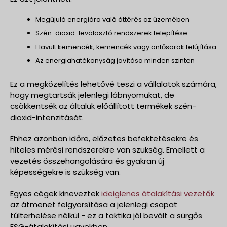
Megújuló energiára való áttérés az üzemében
Szén-dioxid-leválasztó rendszerek telepítése
Elavult kemencék, kemencék vagy öntősorok felújítása
Az energiahatékonyság javítása minden szinten
Ez a megközelítés lehetővé teszi a vállalatok számára,
hogy megtartsák jelenlegi lábnyomukat, de
csökkentsék az általuk előállított termékek szén-
dioxid-intenzitását.
Ehhez azonban időre, előzetes befektetésekre és
hiteles mérési rendszerekre van szükség. Emellett a
vezetés összehangolására és gyakran új
képességekre is szükség van.
Egyes cégek kineveztek
ideiglenes átalakítási vezetők
az átmenet felgyorsítása a jelenlegi csapat
túlterhelése nélkül - ez a taktika jól bevált a sürgős
ESG-átalakítási ügyekben.