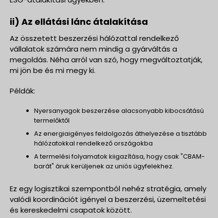
ii) Az ellátási lánc átalakítása
Az összetett beszerzési hálózattal rendelkező
vállalatok számára nem mindig a gyárváltás a
megoldás. Néha arról van szó, hogy megváltoztatják,
mi jön be és mi megy ki.
Példák:
Nyersanyagok beszerzése alacsonyabb kibocsátású
termelőktől
Az energiaigényes feldolgozás áthelyezése a tisztább
hálózatokkal rendelkező országokba
A termelési folyamatok kiigazítása, hogy csak "CBAM-
barát" áruk kerüljenek az uniós ügyfelekhez.
Ez egy logisztikai szempontból nehéz stratégia, amely
valódi koordinációt igényel a beszerzési, üzemeltetési
és kereskedelmi csapatok között.