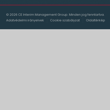
© 2026 CE Interim Management Group. Minden jog fenntartva.
Adatvédelmi irányelvek
Cookie szabályzat
Oldaltérkép