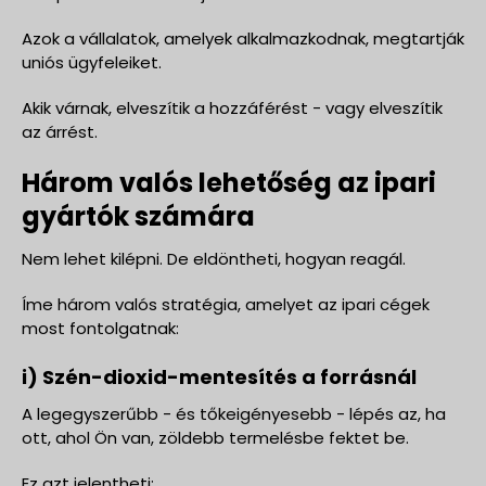
Azok a vállalatok, amelyek alkalmazkodnak, megtartják
uniós ügyfeleiket.
Akik várnak, elveszítik a hozzáférést - vagy elveszítik
az árrést.
Három valós lehetőség az ipari
gyártók számára
Nem lehet kilépni. De eldöntheti, hogyan reagál.
Íme három valós stratégia, amelyet az ipari cégek
most fontolgatnak:
i) Szén-dioxid-mentesítés a forrásnál
A legegyszerűbb - és tőkeigényesebb - lépés az, ha
ott, ahol Ön van, zöldebb termelésbe fektet be.
Ez azt jelentheti: