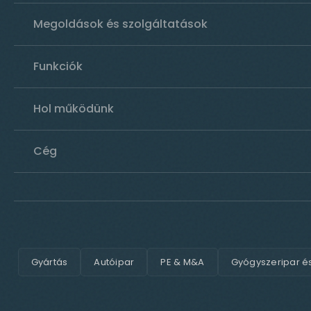
Megoldások és szolgáltatások
Funkciók
Hol működünk
Cég
Gyártás
Autóipar
PE & M&A
Gyógyszeripar é