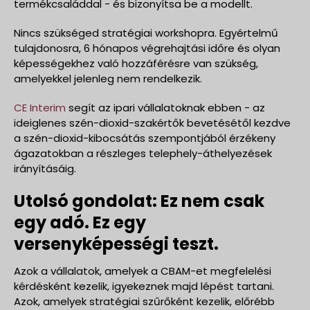
termékcsaláddal - és bizonyítsa be a modellt.
Nincs szükséged stratégiai workshopra. Egyértelmű
tulajdonosra, 6 hónapos végrehajtási időre és olyan
képességekhez való hozzáférésre van szükség,
amelyekkel jelenleg nem rendelkezik.
CE Interim
segít az ipari vállalatoknak ebben - az
ideiglenes szén-dioxid-szakértők bevetésétől kezdve
a szén-dioxid-kibocsátás szempontjából érzékeny
ágazatokban a részleges telephely-áthelyezések
irányításáig.
Utolsó gondolat: Ez nem csak
egy adó. Ez egy
versenyképességi teszt.
Azok a vállalatok, amelyek a CBAM-et megfelelési
kérdésként kezelik, igyekeznek majd lépést tartani.
Azok, amelyek stratégiai szűrőként kezelik, előrébb