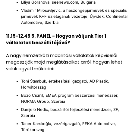
Liliya Goranova, seenews.com, Bulgária
Vladimir Milosavljević, a haszongépjárművek és speciális
járművek K+F üzletágának vezetője, Újvidék, Continental
Automotive, Szerbia
11.15-12.45 5. PANEL - Hogyan váljunk Tier 1
vállalatok beszállítójává?
A nagy nemzetközi mobilitási vállalatok képviselői
megosztják majd meglátásaikat arról, hogyan lehet
velük együttműködni:
Toni Štambuk, értékesítési igazgató, AD Plastik,
Horvátország
Božo Cicmil, EMEA program beszerzési menedzser,
NORMA Group, Szerbia
Danijelo Nedić, beszállítói fejlesztési menedzser, ZF,
Szerbia
Taner Karslıoğlu, vezérigazgató, FEKA Automotive,
Törökország