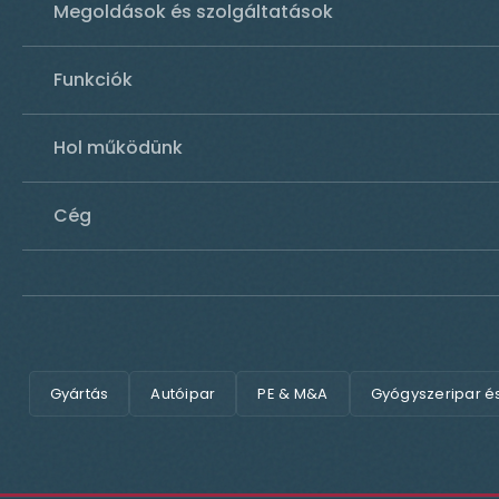
Megoldások és szolgáltatások
Funkciók
Hol működünk
Cég
Gyártás
Autóipar
PE & M&A
Gyógyszeripar é