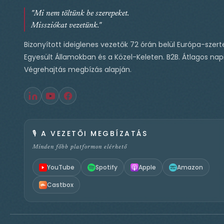
"Mi nem töltünk be szerepeket.
Missziókat vezetünk."
Bizonyított ideiglenes vezetők 72 órán belül Európa-szert
Egyesült Államokban és a Közel-Keleten. B2B. Átlagos napi
Végrehajtás megbízás alapján.
🎙️
A VEZETŐI MEGBÍZATÁS
Minden főbb platformon elérhető
YouTube
Spotify
Apple
Amazon
Castbox