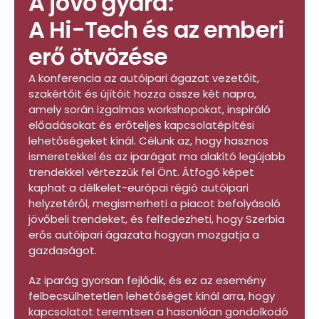
A jövő gyára:
A Hi-Tech és az emberi
erő ötvözése
A konferencia az autóipari ágazat vezetőit,
szakértőit és újítóit hozza össze két napra,
amely során izgalmas workshopokat, inspiráló
előadásokat és erőteljes kapcsolatépítési
lehetőségeket kínál. Célunk az, hogy hasznos
ismeretekkel és az iparágat ma alakító legújabb
trendekkel vértezzük fel Önt. Átfogó képet
kaphat a délkelet-európai régió autóipari
helyzetéről, megismerheti a piacot befolyásoló
jövőbeli trendeket, és felfedezheti, hogy Szerbia
erős autóipari ágazata hogyan mozgatja a
gazdaságot.
Az iparág gyorsan fejlődik, és ez az esemény
felbecsülhetetlen lehetőséget kínál arra, hogy
kapcsolatot teremtsen a hasonlóan gondolkodó