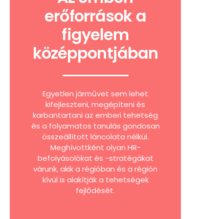
erőforrások a
figyelem
középpontjában
Egyetlen járművet sem lehet
kifejleszteni, megépíteni és
karbantartani az emberi tehetség
és a folyamatos tanulás gondosan
összeállított láncolata nélkül.
Meghívottként olyan HR-
befolyásolókat és -stratégákat
várunk, akik a régióban és a régión
kívül is alakítják a tehetségek
fejlődését.