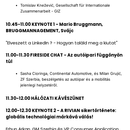
Tomislav Knežević, Gesellschaft für Internationale
Zusammenarbeit - GIZ
10.45-11.00 KEYNOTE 1 - Mario Bruggmann,
BRUGGMANNAGEMENT, Svájc
"Elveszett a LinkedIn ? - Hogyan találd meg a kiutat"
11.00-11.30 FIRESIDE CHAT - Az autóipari függönyön
túl
Sasha Cioringa, Continental Automotive, és Milan Grujić,
ZF Szerbia, beszélgetés az autóipar és a mobilitás
jelenlegi helyzetéről.
11.30-12.00 HÁLÓZATI KÁVÉSZÜNET
12.00-12.30 KEYNOTE 2 - A RIVIAN sikertörténete:
globális technológiai márkává válás!
Erhun Arkan, GM Szerbia és VP Consumer Application