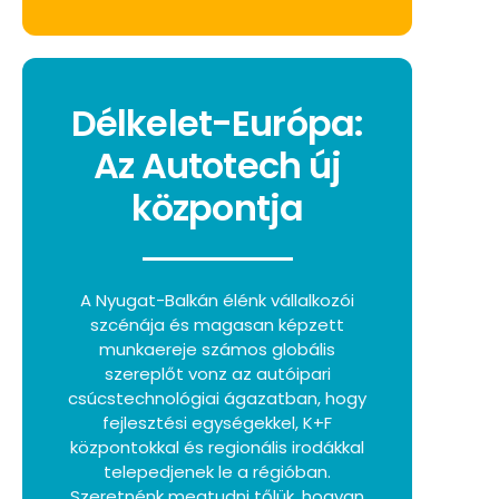
Délkelet-Európa:
Az Autotech új
központja
A Nyugat-Balkán élénk vállalkozói
szcénája és magasan képzett
munkaereje számos globális
szereplőt vonz az autóipari
csúcstechnológiai ágazatban, hogy
fejlesztési egységekkel, K+F
központokkal és regionális irodákkal
telepedjenek le a régióban.
Szeretnénk megtudni tőlük, hogyan