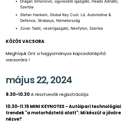
Dragan Simonović, ügyvezető igazgató, Heads Adriatic,
Szerbia
Stefan Hankeln, Global Key Cust. Ld. Automotive &
Defence, Stratasys, Németország
Zoran Tadić, vezérigazgató, Neofyton, Szerbia
KÖZÖS VACSORA
Meghívjuk Önt a hagyományos kapcsolatépítő
vacsorára !
május 22, 2024
9.30-10.30
A résztvevők regisztrációja
10.30-11.15 MINI KEYNOTES - Autóipari technológiai
trendek "a motorháztető alatt": Mi készül a jövőre
nézve?