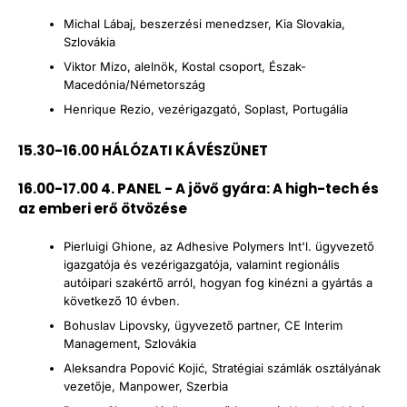
Michal Lábaj, beszerzési menedzser, Kia Slovakia,
Szlovákia
Viktor Mizo, alelnök, Kostal csoport, Észak-
Macedónia/Németország
Henrique Rezio, vezérigazgató, Soplast, Portugália
15.30-16.00 HÁLÓZATI KÁVÉSZÜNET
16.00-17.00 4. PANEL - A jövő gyára: A high-tech és
az emberi erő ötvözése
Pierluigi Ghione, az Adhesive Polymers Int'l. ügyvezető
igazgatója és vezérigazgatója, valamint regionális
autóipari szakértő arról, hogyan fog kinézni a gyártás a
következő 10 évben.
Bohuslav Lipovsky, ügyvezető partner, CE Interim
Management, Szlovákia
Aleksandra Popović Kojić, Stratégiai számlák osztályának
vezetője, Manpower, Szerbia