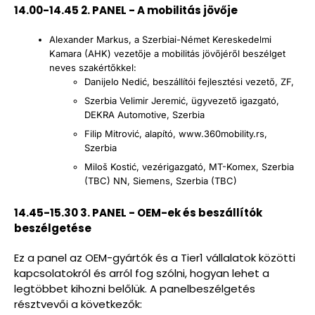
14.00-14.45 2. PANEL - A mobilitás jövője
Alexander Markus, a Szerbiai-Német Kereskedelmi
Kamara (AHK) vezetője a mobilitás jövőjéről beszélget
neves szakértőkkel:
Danijelo Nedić, beszállítói fejlesztési vezető, ZF,
Szerbia Velimir Jeremić, ügyvezető igazgató,
DEKRA Automotive, Szerbia
Filip Mitrović, alapító, www.360mobility.rs,
Szerbia
Miloš Kostić, vezérigazgató, MT-Komex, Szerbia
(TBC) NN, Siemens, Szerbia (TBC)
14.45-15.30 3. PANEL - OEM-ek és beszállítók
beszélgetése
Ez a panel az OEM-gyártók és a Tier1 vállalatok közötti
kapcsolatokról és arról fog szólni, hogyan lehet a
legtöbbet kihozni belőlük. A panelbeszélgetés
résztvevői a következők: