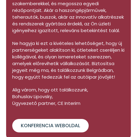
szakemberekkel, és megossza egyedi
nézőpontjait. Akár a haszongépjárművek,
teherautók, buszok, akár az innovatív alkatrészek
és rendszerek gyártása érdekli, az Ön üzleti
igényeihez igazított, releváns betekintést talál.
Ne hagyja ki ezt a kivételes lehetőséget, hogy új
partnerségeket alakítson ki, ötleteket cseréljen ki
kollégáival, és olyan ismereteket szerezzen,
amelyek előrevihetik vállalkozását. Biztosítsa
jegyeit még ma, és találkozzunk Belgrádban,
hogy együtt fedezzük fel az autóipar jövőjét!
Alig várom, hogy ott találkozzunk,
Bohuslav Lipovsky,
Ügyvezető partner, CE Interim
KONFERENCIA WEBOLDAL