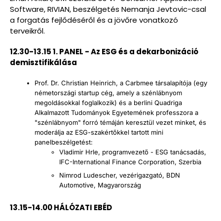
Software, RIVIAN, beszélgetés Nemanja Jevtovic-csal
a forgatás fejlődéséről és a jövőre vonatkozó
terveikről.
12.30-13.15 1. PANEL - Az ESG és a dekarbonizáció
demisztifikálása
Prof. Dr. Christian Heinrich, a Carbmee társalapítója (egy
németországi startup cég, amely a szénlábnyom
megoldásokkal foglalkozik) és a berlini Quadriga
Alkalmazott Tudományok Egyetemének professzora a
"szénlábnyom" forró témáján keresztül vezet minket, és
moderálja az ESG-szakértőkkel tartott mini
panelbeszélgetést:
Vladimir Hrle, programvezető - ESG tanácsadás,
IFC-International Finance Corporation, Szerbia
Nimrod Ludescher, vezérigazgató, BDN
Automotive, Magyarország
13.15-14.00 HÁLÓZATI EBÉD