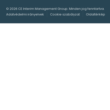
© 2026 CE Interim Management Group. Minden jog fenntartva.
Adatvédelmi irányelvek
Cookie szabályzat
Oldaltérkép