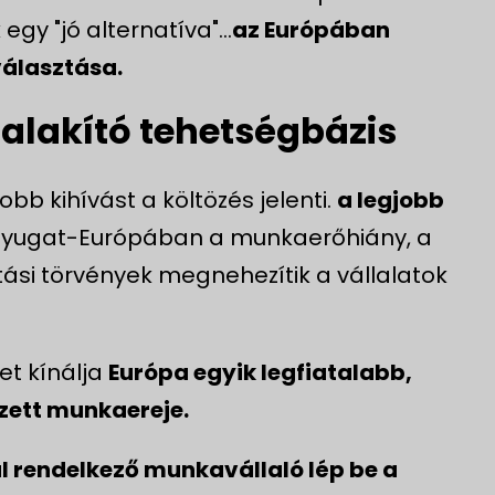
gy "jó alternatíva"...
az Európában
választása.
átalakító tehetségbázis
b kihívást a költözés jelenti.
a legjobb
Nyugat-Európában a munkaerőhiány, a
tási törvények megnehezítik a vállalatok
et kínálja
Európa egyik legfiatalabb,
zett munkaereje.
 rendelkező munkavállaló lép be a