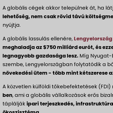
A globális cégek akkor települnek át, ha lá
lehetőség, nem csak rövid távú költségme
nyújtja.
A globális lassulás ellenére,
Lengyelország
meghaladja az $750 milliárd eurót, és ezz
legnagyobb gazdasága lesz.
Míg Nyugat-E
szembe, Lengyelországban folytatódik a b
növekedési ütem - több mint kétszerese a
A közvetlen külföldi tőkebefektetések (FDI)
ben
, ami a globális vállalkozások erős biza
táplálják
ipari terjeszkedés, infrastruktúr
ökoszisztéma.