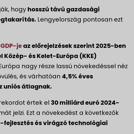
tják, hogy
hosszú távú gazdasági
gtakarítás.
Lengyelország pontosan ezt
 GDP-je
az előrejelzések szerint 2025-ben
el Közép- és Kelet-Európa (KKE)
urópa nagy része lassú növekedéssel néz
ővülés, és várhatóan
4,5% éves
z uniós átlagnak.
 rekordot értek el
30 milliárd euró 2024-
lmát jelzi. Ezt a növekedést a következők
a-fejlesztés és virágzó technológiai