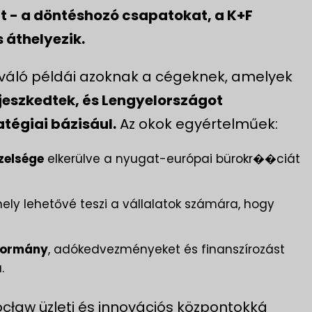
t - a döntéshozó csapatokat, a K+F
 áthelyezik.
iváló példái azoknak a cégeknek, amelyek
jeszkedtek, és Lengyelországot
tégiai bázisául.
Az okok egyértelműek:
zelsége
elkerülve a nyugat-európai bürokr��ciát
ly lehetővé teszi a vállalatok számára, hogy
 kormány
, adókedvezményeket és finanszírozást
.
ocław üzleti és innovációs központokká