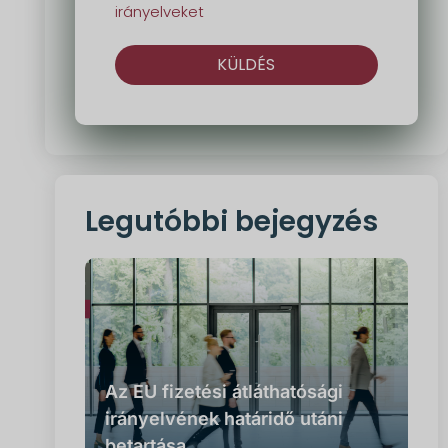
irányelveket
KÜLDÉS
Alternatíva:
Legutóbbi bejegyzés
Az EU fizetési átláthatósági
irányelvének határidő utáni
betartása