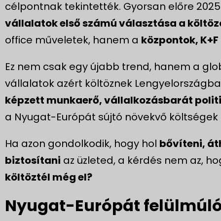
célpontnak tekintették. Gyorsan előre 2025-
vállalatok első számú választása a költö
office műveletek, hanem a
központok, K+F 
Ez nem csak egy újabb trend, hanem a globá
vállalatok azért költöznek Lengyelországba
képzett munkaerő, vállalkozásbarát politi
a Nyugat-Európát sújtó növekvő költségek 
Ha azon gondolkodik, hogy hol
bővíteni, át
biztosítani
az üzleted, a kérdés nem az, h
költöztél még el?
Nyugat-Európát felülmúl