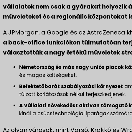
vállalatok nem csak a gyárakat helyezik á
műveleteket és a regionális központokat is
A JPMorgan, a Google és az AstraZeneca k
a back-office funkciókon túlmutatóan ter
választották a nagy értékű műveletek stra
Németország és más nagy uniós piacok kö
és magas költségeket.
Befektetőbarát szabályozási környezet
ame
túlzott korlátozások nélkül terjeszkedjenek.
A vállalati növekedést aktívan támogató
kínál a csúcstechnológiai iparágak számára
Az olyan városok, mint Varsó, Krakkó és Wr