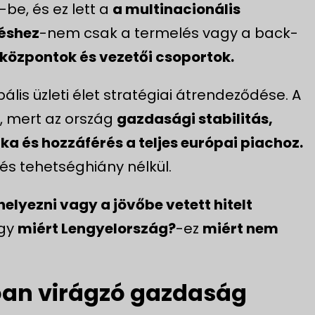
be, és ez lett a
a multinacionális
zéshez
-nem csak a termelés vagy a back-
központok és vezetői csoportok.
lis üzleti élet stratégiai átrendeződése. A
, mert az ország
gazdasági stabilitás,
ka és hozzáférés a teljes európai piachoz.
és tehetséghiány nélkül.
helyezni vagy a jövőbe vetett hitelt
ogy
miért Lengyelország?
-ez
miért nem
óan virágzó gazdaság