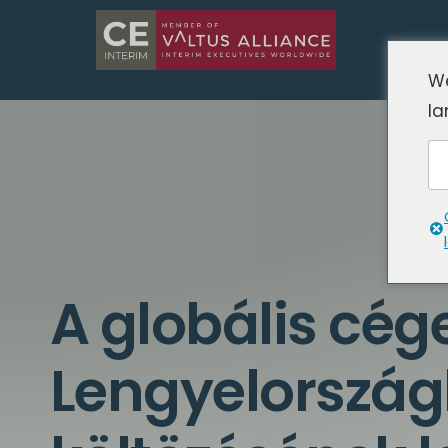
We
la
A globális cé
Lengyelorszá