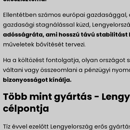
Ellentétben számos európai gazdasággal
gazdasági stagnálással küzd, Lengyelors
adósságráta, ami hosszú távú stabilitást 
műveletek bővítését tervezi.
Ha a költözést fontolgatja, olyan országot 
váltani vagy összeomlani a pénzügyi nyomá
bizonyosságot kínálja.
Több mint gyártás - Leng
célpontja
Tíz évvel ezelőtt Lengyelország erős gyártás