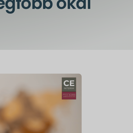
egfőbb okai