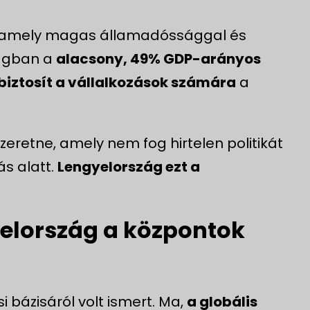
, amely magas államadóssággal és
zágban a
alacsony, 49% GDP-arányos
biztosít a vállalkozások számára
a
szeretne, amely nem fog hirtelen politikát
s alatt.
Lengyelország ezt a
yelország a központok
i bázisáról volt ismert. Ma,
a globális