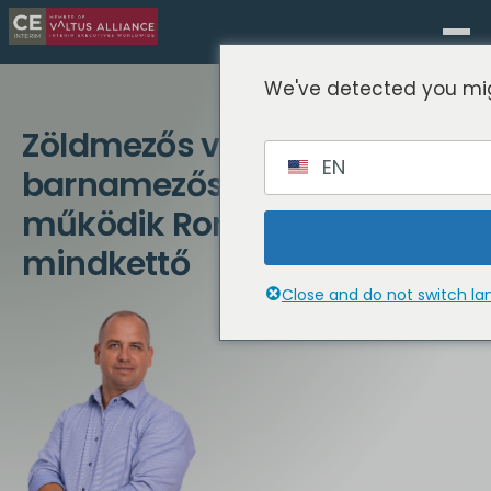
We've detected you mig
Zöldmezős vagy
EN
barnamezős? Miért
működik Románia
mindkettő
Close and do not switch l