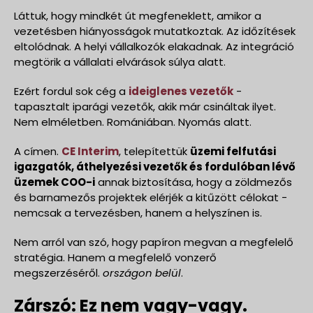
Láttuk, hogy mindkét út megfeneklett, amikor a
vezetésben hiányosságok mutatkoztak. Az időzítések
eltolódnak. A helyi vállalkozók elakadnak. Az integráció
megtörik a vállalati elvárások súlya alatt.
Ezért fordul sok cég a
ideiglenes vezetők
-
tapasztalt iparági vezetők, akik már csináltak ilyet.
Nem elméletben. Romániában. Nyomás alatt.
A címen.
CE Interim
, telepítettük
üzemi felfutási
igazgatók, áthelyezési vezetők és fordulóban lévő
üzemek COO-i
annak biztosítása, hogy a zöldmezős
és barnamezős projektek elérjék a kitűzött célokat -
nemcsak a tervezésben, hanem a helyszínen is.
Nem arról van szó, hogy papíron megvan a megfelelő
stratégia. Hanem a megfelelő vonzerő
megszerzéséről.
országon belül
.
Zárszó: Ez nem vagy-vagy.