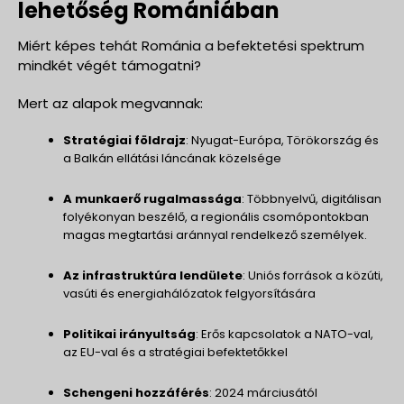
lehetőség Romániában
Miért képes tehát Románia a befektetési spektrum
mindkét végét támogatni?
Mert az alapok megvannak:
Stratégiai földrajz
: Nyugat-Európa, Törökország és
a Balkán ellátási láncának közelsége
A munkaerő rugalmassága
: Többnyelvű, digitálisan
folyékonyan beszélő, a regionális csomópontokban
magas megtartási aránnyal rendelkező személyek.
Az infrastruktúra lendülete
: Uniós források a közúti,
vasúti és energiahálózatok felgyorsítására
Politikai irányultság
: Erős kapcsolatok a NATO-val,
az EU-val és a stratégiai befektetőkkel
Schengeni hozzáférés
: 2024 márciusától