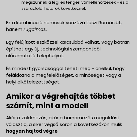
megszűnnek a légi és tengeri vámellenőrzések - és a
szárazföldi határok következnek
Ez a kombináció nemcsak vonzóvá teszi Romániát,
hanem
rugalmas
.
Egy felújított eszközzel karcsúbbá válhat. Vagy bátran
építhet egy új, technológiai szempontból
előremutató telephelyet.
És mindezt gyorsasággal teheti meg - anélkül, hogy
feláldozná a megfelelőséget, a minőséget vagy a
helyi elkötelezettséget.
Amikor a végrehajtás többet
számít, mint a modell
Akár a zöldmezős, akár a barnamezős megoldást
választja, a siker végső soron a következőkön múlik
hogyan hajtod végre
.