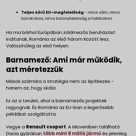
Teljes körű EU-megfelelőség
- nincs vám, nincs
bürokrácia, nincs bizonytalanság a határokon
Ha ma bárhol Európában zöldmezős beruházást
indítanak, Románia az első három között lesz.
Valószínűleg az első helyen.
Barnamező: Ami már működik,
azt méretezzük
Mások számára a stratégia nem az építkezés -
hanem az, hogy
skála
.
Ez az a terület, ahol a barnamezős projektek
ragyognak. És Románia az EU-ban a legerősebb
példákat szolgáltatta.
Vegye a
Renault csoport
. A Mioveniben található
Dacia gyárában
több mint 8 millió jármű
és jelenleg