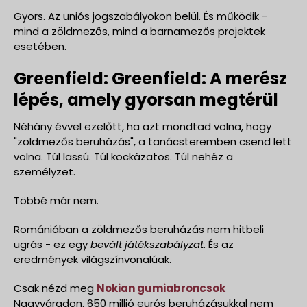
Gyors. Az uniós jogszabályokon belül. És működik -
mind a zöldmezős, mind a barnamezős projektek
esetében.
Greenfield: Greenfield: A merész
lépés, amely gyorsan megtérül
Néhány évvel ezelőtt, ha azt mondtad volna, hogy
"zöldmezős beruházás", a tanácsteremben csend lett
volna. Túl lassú. Túl kockázatos. Túl nehéz a
személyzet.
Többé már nem.
Romániában a zöldmezős beruházás nem hitbeli
ugrás - ez egy
bevált játékszabályzat
. És az
eredmények világszínvonalúak.
Csak nézd meg
Nokian gumiabroncsok
Nagyváradon. 650 millió eurós beruházásukkal nem