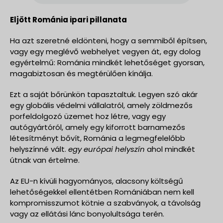
Eljött Románia ipari pillanata
Ha azt szeretné eldönteni, hogy a semmiből építsen,
vagy egy meglévő webhelyet vegyen át, egy dolog
egyértelmű: Románia mindkét lehetőséget gyorsan,
magabiztosan és megtérülően kínálja.
Ezt a saját bőrünkön tapasztaltuk. Legyen szó akár
egy globális védelmi vállalatról, amely zöldmezős
porfeldolgozó üzemet hoz létre, vagy egy
autógyártóról, amely egy kiforrott barnamezős
létesítményt bővít, Románia a legmegfelelőbb
helyszínné vált.
egy európai helyszín
ahol mindkét
útnak van értelme.
Az EU-n kívüli hagyományos, alacsony költségű
lehetőségekkel ellentétben Romániában nem kell
kompromisszumot kötnie a szabványok, a távolság
vagy az ellátási lánc bonyolultsága terén.