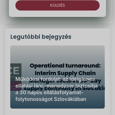
KÜLDÉS
Alternatíva:
Legutóbbi bejegyzés
Működési fordulat: az ideiglenes
ellátási lánc-menedzser biztosítja
a 30 napos ellátásfolyamat-
folytonosságot Szlovákiában