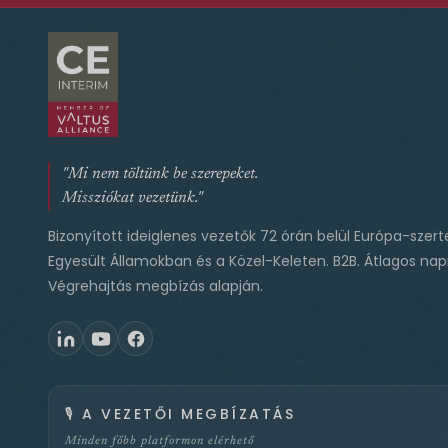
"Mi nem töltünk be szerepeket.
Missziókat vezetünk."
Bizonyított ideiglenes vezetők 72 órán belül Európa-szert
Egyesült Államokban és a Közel-Keleten. B2B. Átlagos napi
Végrehajtás megbízás alapján.
🎙️
A VEZETŐI MEGBÍZATÁS
Minden főbb platformon elérhető