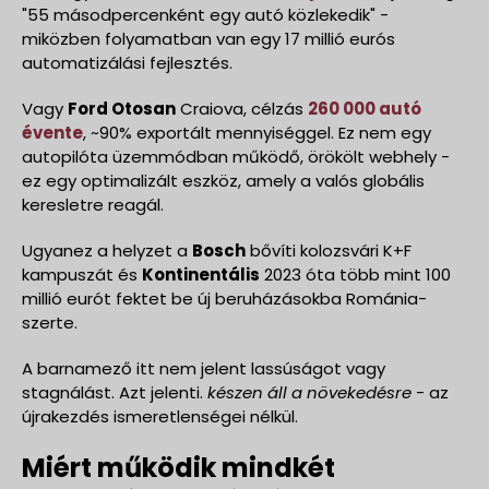
"55 másodpercenként egy autó közlekedik" -
miközben folyamatban van egy 17 millió eurós
automatizálási fejlesztés.
Vagy
Ford Otosan
Craiova, célzás
260 000 autó
évente
, ~90% exportált mennyiséggel. Ez nem egy
autopilóta üzemmódban működő, örökölt webhely -
ez egy optimalizált eszköz, amely a valós globális
keresletre reagál.
Ugyanez a helyzet a
Bosch
bővíti kolozsvári K+F
kampuszát és
Kontinentális
2023 óta több mint 100
millió eurót fektet be új beruházásokba Románia-
szerte.
A barnamező itt nem jelent lassúságot vagy
stagnálást. Azt jelenti.
készen áll a növekedésre
- az
újrakezdés ismeretlenségei nélkül.
Miért működik mindkét