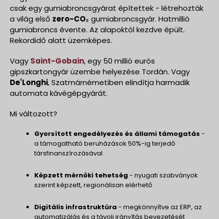
csak egy gumiabroncsgyárat építettek - létrehozták
a világ első
zero-CO₂
gumiabroncsgyár. Hatmillió
gumiabroncs évente. Az alapoktól kezdve épült.
Rekordidő alatt üzemképes.
Vagy
Saint-Gobain
, egy 50 millió eurós
gipszkartongyár üzembe helyezése Tordán. Vagy
De'Longhi
, Szatmárnémetiben elindítja harmadik
automata kávégépgyárát.
Mi változott?
Gyorsított engedélyezés és állami támogatás
-
a támogatható beruházások 50%-ig terjedő
társfinanszírozásával
Képzett mérnöki tehetség
- nyugati szabványok
szerint képzett, regionálisan elérhető
Digitális infrastruktúra
- megkönnyítve az ERP, az
automatizálás és a távoli irányítás bevezetését