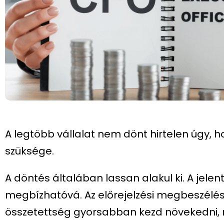
A legtöbb vállalat nem dönt hirtelen úgy, 
szüksége.
A döntés általában lassan alakul ki. A jele
megbízhatóvá. Az előrejelzési megbeszélé
összetettség gyorsabban kezd növekedni, m