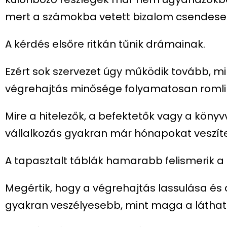
mert a számokba vetett bizalom csendesen
A kérdés elsőre ritkán tűnik drámainak.
Ezért sok szervezet úgy működik tovább, m
végrehajtás minősége folyamatosan romlik
Mire a hitelezők, a befektetők vagy a könyv
vállalkozás gyakran már hónapokat veszít
A tapasztalt táblák hamarabb felismerik a 
Megértik, hogy a végrehajtás lassulása és 
gyakran veszélyesebb, mint maga a láthat