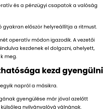
eratív és a pénzügyi csapatok a valóság
 gyakran először helyreállítja a ritmust.
ismét operatív módon igazodik. A vezetői
ndulva kezdenek el dolgozni, ahelyett,
ák meg.
 láthatósága kezd gyengülni
 egyik napról a másikra.
ágának gyengülése már jóval azelőtt
 külsőleg nyilvánvalóvá válnának.