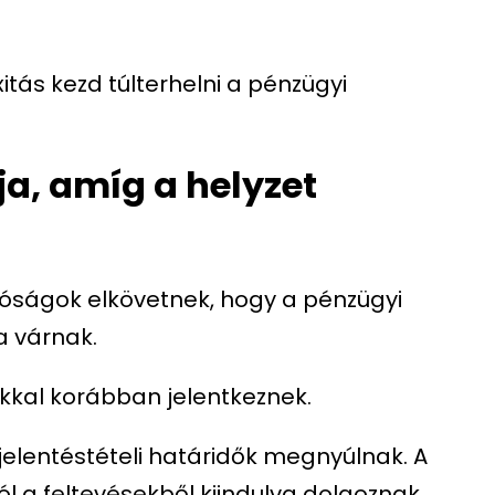
tás kezd túlterhelni a pénzügyi
ja, amíg a helyzet
tóságok elkövetnek, hogy a pénzügyi
a várnak.
okkal korábban jelentkeznek.
 jelentéstételi határidők megnyúlnak. A
a feltevésekből kiindulva dolgoznak,