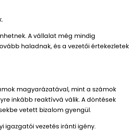
k.
hetnek. A vállalat még mindig
tovább haladnak, és a vezetői értekezletek
számok magyarázatával, mint a számok
yre inkább reaktívvá válik. A döntések
ésekbe vetett bizalom gyengül.
i igazgatói vezetés iránti igény.