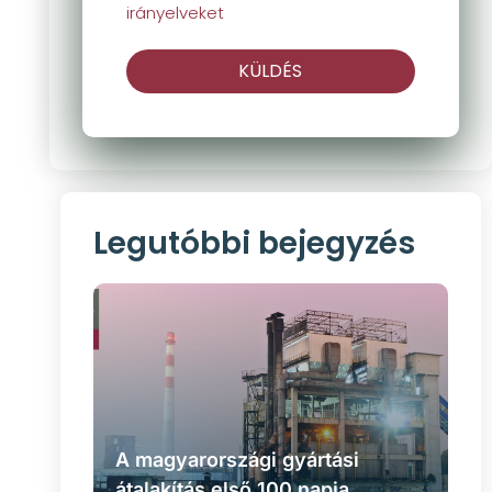
irányelveket
KÜLDÉS
Legutóbbi bejegyzés
A magyarországi gyártási
átalakítás első 100 napja