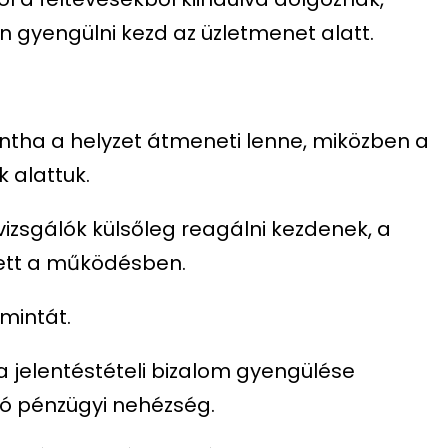
 gyengülni kezd az üzletmenet alatt.
intha a helyzet átmeneti lenne, miközben a
 alattuk.
vizsgálók külsőleg reagálni kezdenek, a
ett a működésben.
mintát.
a jelentéstételi bizalom gyengülése
ó pénzügyi nehézség.