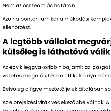
Nem az összeomlás határán.
Azon a ponton, amikor a működési komplexi
ellenőrzést.
A legtöbb vállalat megvár
külsőleg is láthatóvá válik
Az egyik leggyakoribb hiba, amit az igazga
vezetés megerősítése előtt külső nyomásr
Belsőleg a figyelmeztető jelek általában s
Az előrejelzési viták védekezőbbé válnak. A
különböző részlegek már nem ugyanazokból 