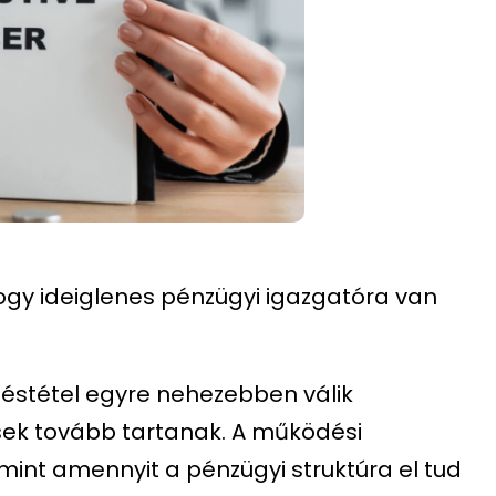
hogy ideiglenes pénzügyi igazgatóra van
ntéstétel egyre nehezebben válik
sek tovább tartanak. A működési
int amennyit a pénzügyi struktúra el tud