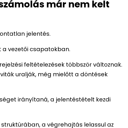
beszámolás már nem kelt
ontatlan jelentés.
t a vezetői csapatokban.
rejelzési feltételezések többször változnak.
 viták uralják, még mielőtt a döntések
éget irányítaná, a jelentéstételt kezdi
i struktúrában, a végrehajtás lelassul az