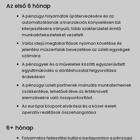
Az első 6 hónap
A pénzügyi folyamatok újratervezésére és az
automatizálásnak a tranzakciós könyvelésen túli
kiterjesztésére irányuló, több szakterületet érintő
munkaértekezleteket vezetett.
Valós idejű megtakarítások nyomon követése és
jelentési műszerfalak bevezetése az üzleti egységek
számára.
A pénzügyek és a műveletek közötti egyszerűsített
együttműködés a döntéshozatal felgyorsítása
érdekében
A pénzügyi üzleti partnerek manuális munkaterheinek
csökkentése, lehetővé téve az értéknövelt
elemzésekre való összpontosítást.
Az európai központ elvárásai és a közel-keleti
operatív realitások összehangolása.
6+ hónap
Folyamatos fejlesztési kultúra beágyazása a pénzügyi