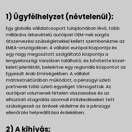
1) Ügyfélhelyzet (névtelenül):
Egy globális vállalatcsoport tulajdonában lévő, több
milliárdos árbevételű autóipari OEM-nek sürgős
átszervezési szükségletekkel kellett szembenéznie az
EMEA-országokban. A vállalat európai központja és
egy nagy megosztott szolgáltató központja a
lengyelországi Varsóban található, és bővítette közel-
keleti jelenlétét, beleértve egy regionális központot az
Egyesült Arab Emírségekben. A vállalat
mátrixstruktúrában működött, a pénzügyi üzleti
partnerek több üzleti egységet támogattak. Az
autóipari volumenek hirtelen visszaesése és az
elhúzódó stagnálás azonnali intézkedéseket tett
szükségessé az árrések védelme és a pénzügyi
ellenőrzés helyreállítása érdekében.
2) A kihívás: