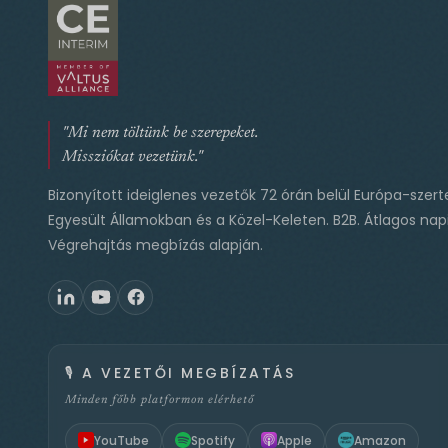
"Mi nem töltünk be szerepeket.
Missziókat vezetünk."
Bizonyított ideiglenes vezetők 72 órán belül Európa-szert
Egyesült Államokban és a Közel-Keleten. B2B. Átlagos napi
Végrehajtás megbízás alapján.
🎙️
A VEZETŐI MEGBÍZATÁS
Minden főbb platformon elérhető
YouTube
Spotify
Apple
Amazon