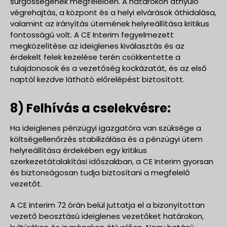
sürgősségének megfelelően. A határokon átnyúló
végrehajtás, a központ és a helyi elvárások áthidalása,
valamint az irányítás ütemének helyreállítása kritikus
fontosságú volt. A CE Interim fegyelmezett
megközelítése az ideiglenes kiválasztás és az
érdekelt felek kezelése terén csökkentette a
tulajdonosok és a vezetőség kockázatát, és az első
naptól kezdve látható előrelépést biztosított.
8) Felhívás a cselekvésre:
Ha ideiglenes pénzügyi igazgatóra van szüksége a
költségellenőrzés stabilizálása és a pénzügyi ütem
helyreállítása érdekében egy kritikus
szerkezetátalakítási időszakban, a CE Interim gyorsan
és biztonságosan tudja biztosítani a megfelelő
vezetőt.
A CE Interim 72 órán belül juttatja el a bizonyítottan
vezető beosztású ideiglenes vezetőket határokon,