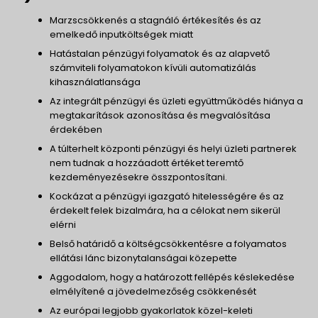
Marzscsökkenés a stagnáló értékesítés és az
emelkedő inputköltségek miatt
Hatástalan pénzügyi folyamatok és az alapvető
számviteli folyamatokon kívüli automatizálás
kihasználatlansága
Az integrált pénzügyi és üzleti együttműködés hiánya a
megtakarítások azonosítása és megvalósítása
érdekében
A túlterhelt központi pénzügyi és helyi üzleti partnerek
nem tudnak a hozzáadott értéket teremtő
kezdeményezésekre összpontosítani.
Kockázat a pénzügyi igazgató hitelességére és az
érdekelt felek bizalmára, ha a célokat nem sikerül
elérni
Belső határidő a költségcsökkentésre a folyamatos
ellátási lánc bizonytalanságai közepette
Aggodalom, hogy a határozott fellépés késlekedése
elmélyítené a jövedelmezőség csökkenését
Az európai legjobb gyakorlatok közel-keleti