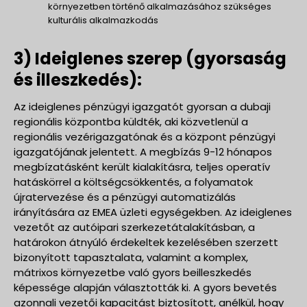
környezetben történő alkalmazásához szükséges
kulturális alkalmazkodás
3) Ideiglenes szerep (gyorsaság
és illeszkedés):
Az ideiglenes pénzügyi igazgatót gyorsan a dubaji
regionális központba küldték, aki közvetlenül a
regionális vezérigazgatónak és a központ pénzügyi
igazgatójának jelentett. A megbízás 9-12 hónapos
megbízatásként került kialakításra, teljes operatív
hatáskörrel a költségcsökkentés, a folyamatok
újratervezése és a pénzügyi automatizálás
irányítására az EMEA üzleti egységekben. Az ideiglenes
vezetőt az autóipari szerkezetátalakításban, a
határokon átnyúló érdekeltek kezelésében szerzett
bizonyított tapasztalata, valamint a komplex,
mátrixos környezetbe való gyors beilleszkedés
képessége alapján választották ki. A gyors bevetés
azonnali vezetői kapacitást biztosított, anélkül, hogy