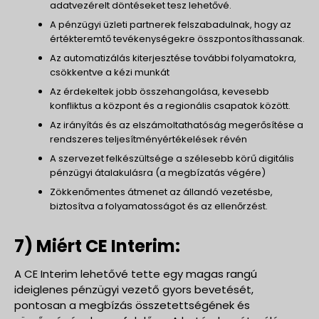
adatvezérelt döntéseket tesz lehetővé.
A pénzügyi üzleti partnerek felszabadulnak, hogy az
értékteremtő tevékenységekre összpontosíthassanak.
Az automatizálás kiterjesztése további folyamatokra,
csökkentve a kézi munkát
Az érdekeltek jobb összehangolása, kevesebb
konfliktus a központ és a regionális csapatok között.
Az irányítás és az elszámoltathatóság megerősítése a
rendszeres teljesítményértékelések révén
A szervezet felkészültsége a szélesebb körű digitális
pénzügyi átalakulásra (a megbízatás végére)
Zökkenőmentes átmenet az állandó vezetésbe,
biztosítva a folyamatosságot és az ellenőrzést.
7) Miért CE Interim:
A CE Interim lehetővé tette egy magas rangú
ideiglenes pénzügyi vezető gyors bevetését,
pontosan a megbízás összetettségének és