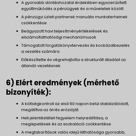
A gyorsabb döntéshozatal érdekében egyszerűsített
együttműködés a pénzügyek és a műveletek között
A pénzügyi üzleti partnerek manuális munkaterheinek
csökkentése
Beágyazott havi teljesítményértékelések és
elszámoltathatósági mechanizmusok
Támogatott forgatókönyvtervezés és kockázatkezelés
a vezetés számára
Előkészítette és végrehajtotta a strukturált átadást az
állandó vezetésnek.
6) Elért eredmények (mérhető
bizonyíték):
A költségkontroll az első 60 napon belül stabilizálódott,
megállítva az árrés erózióját.
Heti jelentéstételi fegyelem helyreállítása, a
meglepetések és az eszkaláció csökkentése
A megtakarítások valós idejű láthatósága gyorsabb,