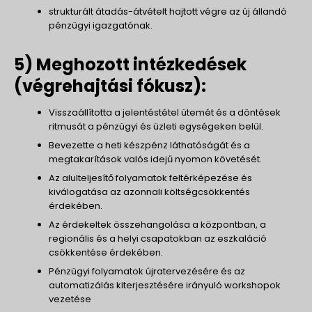
strukturált átadás-átvételt hajtott végre az új állandó
pénzügyi igazgatónak.
5) Meghozott intézkedések
(végrehajtási fókusz):
Visszaállította a jelentéstétel ütemét és a döntések
ritmusát a pénzügyi és üzleti egységeken belül.
Bevezette a heti készpénz láthatóságát és a
megtakarítások valós idejű nyomon követését.
Az alulteljesítő folyamatok feltérképezése és
kiválogatása az azonnali költségcsökkentés
érdekében.
Az érdekeltek összehangolása a központban, a
regionális és a helyi csapatokban az eszkaláció
csökkentése érdekében.
Pénzügyi folyamatok újratervezésére és az
automatizálás kiterjesztésére irányuló workshopok
vezetése