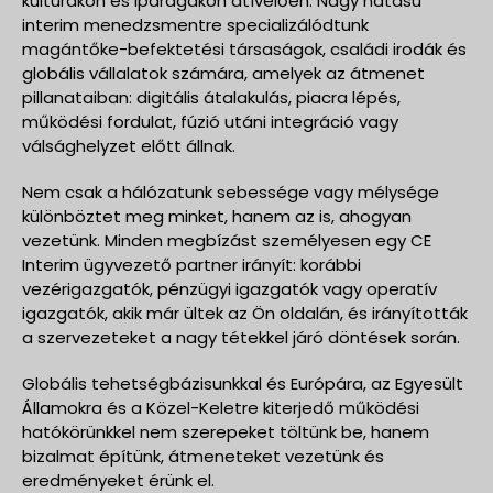
kultúrákon és iparágakon átívelően. Nagy hatású
interim menedzsmentre specializálódtunk
magántőke-befektetési társaságok, családi irodák és
globális vállalatok számára, amelyek az átmenet
pillanataiban: digitális átalakulás, piacra lépés,
működési fordulat, fúzió utáni integráció vagy
válsághelyzet előtt állnak.
Nem csak a hálózatunk sebessége vagy mélysége
különböztet meg minket, hanem az is, ahogyan
vezetünk. Minden megbízást személyesen egy CE
Interim ügyvezető partner irányít: korábbi
vezérigazgatók, pénzügyi igazgatók vagy operatív
igazgatók, akik már ültek az Ön oldalán, és irányították
a szervezeteket a nagy tétekkel járó döntések során.
Globális tehetségbázisunkkal és Európára, az Egyesült
Államokra és a Közel-Keletre kiterjedő működési
hatókörünkkel nem szerepeket töltünk be, hanem
bizalmat építünk, átmeneteket vezetünk és
eredményeket érünk el.