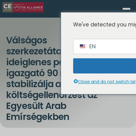
We've detected you mig
Válságos
EN
szerkezetátalakítás: Az
ideiglenes pénzügyi
igazgató 90 nap alatt
stabilizálja a
Close and do not switch l
költségellenőrzést az
Egyesült Arab
Emírségekben