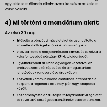
egy elsietett állandó alkalmazott kockázatát kellett
volna vállalni.
4) Mi történt a mandátum alatt:
Az első 30 nap
Értékelte a pénzügyi műveleteket és azonosította a
közvetlen költségellenőrzési hiányosságokat.
Visszaállította a heti jelentéstételi ritmust és tisztázta a
kulcsfontosságú pénzügyi KPI-k tulajdonjogát.
Együttműködött az üzleti egységek vezetőivel az
értékvesztés feltérképezése és a megtakarítási
lehetőségek rangsorolása érdekében.
Közvetlen kommunikációs csatornák létrehozása a
központ, a regionális és a helyi pénzügyi csapatok
között.
Kezdeményezte az alulteljesítő folyamatok vizsgálatát
és rövid távú költségcsökkentő intézkedéseket hozott.