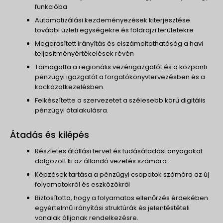
funkcióba
Automatizálási kezdeményezések kiterjesztése
további üzleti egységekre és földrajzi területekre
Megerősített irányítás és elszámoltathatóság a havi
teljesítményértékelések révén
Támogatta a regionális vezérigazgatót és a központi
pénzügyi igazgatót a forgatókönyvtervezésben és a
kockázatkezelésben.
Felkészítette a szervezetet a szélesebb körű digitális
pénzügyi átalakulásra.
Átadás és kilépés
Részletes átállási tervet és tudásátadási anyagokat
dolgozott ki az állandó vezetés számára.
Képzések tartása a pénzügyi csapatok számára az új
folyamatokról és eszközökről
Biztosította, hogy a folyamatos ellenőrzés érdekében
egyértelmű irányítási struktúrák és jelentéstételi
vonalak álljanak rendelkezésre.