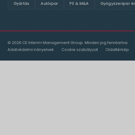
Gyártás
Autóipar
PE & M&A
Gyógyszeripar é
© 2026 CE Interim Management Group. Minden jog fenntartva.
Adatvédelmi irányelvek
Cookie szabályzat
Oldaltérkép