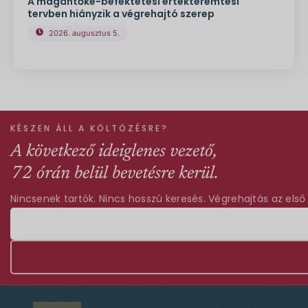
A magántőke-befektetési értékteremtési
tervben hiányzik a végrehajtó szerep
2026. augusztus 5.
KÉSZEN ÁLL A KÖLTÖZÉSRE?
A következő ideiglenes vezető,
72 órán belül bevetésre kerül.
Nincsenek tartók. Nincs hosszú keresés. Végrehajtás az első