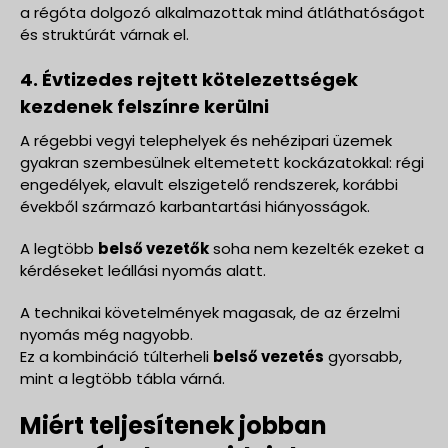
a régóta dolgozó alkalmazottak mind átláthatóságot
és struktúrát várnak el.
4. Évtizedes rejtett kötelezettségek
kezdenek felszínre kerülni
A régebbi vegyi telephelyek és nehézipari üzemek
gyakran szembesülnek eltemetett kockázatokkal: régi
engedélyek, elavult elszigetelő rendszerek, korábbi
évekből származó karbantartási hiányosságok.
A legtöbb
belső vezetők
soha nem kezelték ezeket a
kérdéseket leállási nyomás alatt.
A technikai követelmények magasak, de az érzelmi
nyomás még nagyobb.
Ez a kombináció túlterheli
belső vezetés
gyorsabb,
mint a legtöbb tábla várná.
Miért teljesítenek jobban