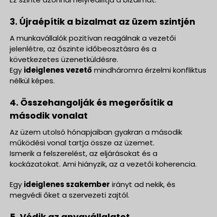
3. Újraépítik a bizalmat az üzem szintjén
A munkavállalók pozitívan reagálnak a vezetői
jelenlétre, az őszinte időbeosztásra és a
következetes üzenetküldésre.
Egy
ideiglenes vezető
mindháromra érzelmi konfliktus
nélkül képes.
4. Összehangolják és megerősítik a
második vonalat
Az üzem utolsó hónapjaiban gyakran a második
működési vonal tartja össze az üzemet.
Ismerik a felszerelést, az eljárásokat és a
kockázatokat. Ami hiányzik, az a vezetői koherencia.
Egy
ideiglenes szakember
irányt ad nekik, és
megvédi őket a szervezeti zajtól.
5. Védik az anyavállalatot