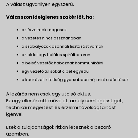
A válasz ugyanilyen egyszerű.
Válasszon ideiglenes szakértőt, ha:
az érzelmek magasak
a vezetés nincs összhangban
a szabályozók azonnali tisztázást várnak
az oldal egy halálos spirálban van
a belső vezetők haboznak kommunikálni
egy vezető túl sokat cipel egyedül
a kockázati kitettség gyorsabban nő, mint a döntések
A lezárás nem csak egy utolsó aktus.
Ez egy ellenőrzött művelet, amely semlegességet,
technikai megértést és érzelmi távolságtartást
igényel.
Ezek a tulajdonságok ritkán léteznek a bezáró
üzemben.