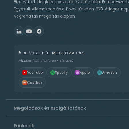
Bizonyított ideiglenes vezetők 72 órán belül Európa-szert
Egyesült Államokban és a Közel-Keleten. B2B. Átlagos napi
Végrehajtás megbízás alapján.
🎙️
A VEZETŐI MEGBÍZATÁS
Minden főbb platformon elérhető
YouTube
Spotify
Apple
Amazon
Castbox
Megoldások és szolgáltatások
Funkciók