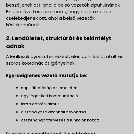
beszéljenek ott, ahol a belső vezetők elpuhulnának.
Ez lehetővé teszi számukra, hogy határozottan
cselekedjenek ott, ahol a belső vezetők
késlekednének.
2. Lendületet, struktúrát és tekintélyt
adnak
A leállások gyors ütemezést, éles döntéshozatalt és
szoros koordinációt igényelnek.
Egy ideiglenes vezető mutatja be:
napi láthatóság az emeleten
egységesített kommunikáció
tiszta döntési ritmus
a szabályozó azonnali bevonása
összehangolt tervezés a funkciók között
Ez szinte azonnal helyreállítja a bizalmat.