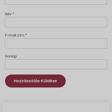
Név
*
E-mail cím
*
Honlap
Alternatíva: