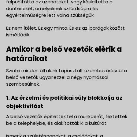
felpuhította az üzeneteket, vagy késleltette a
döntéseket, amelyeknek szilárdságra és
egyértelműségre lett volna szükségük.
Ez nem ítélet. Ez egy minta. És ez az iparágak között
ismétlődik.
Amikor a belső vezetők elérik a
határaikat
Szinte minden általunk tapasztalt üzembezárásnál a
belső vezetők ugyanezzel a négy nyomással
szembesülnek.
1. Az érzelmi és politikai súly blokkolja az
objektivitást
A belső vezetők építették fel a munkaerőt, fektettek
be a telephelybe, és alakították ki a kultúrát.
Ismerik a születésnapokat, a családokat, a