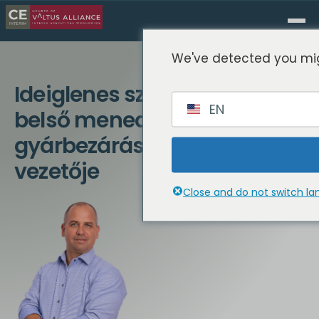
We've detected you mig
Ideiglenes szakértő vagy
EN
belső menedzser: A
gyárbezárás megfelelő
vezetője
Close and do not switch l