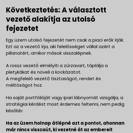
Következtetés: A választott
vezető alakítja az utolsó
fejezetet
Egy üzem utolsó fejezetét nem csak a piaci erők írják.
Ezt az a vezető írja, aki felelősséget vállal azért a
pillanatért, amikor mások visszalépnek.
A rossz vezető elmélyíti a zűrzavart, táplálja a
pletykákat és növeli a kockázatot.
A megfelelő vezető tisztaságot, rendet és
méltóságot hoz.
Ha saját portfólióját vagy ipari lábnyomát vizsgálja, a
stratégiai kérdést most érdemes feltenni, nem pedig
később:
Ha az üzem holnap átlépné azt a pontot, ahonnan
már nincs visszaút, ki vezetné át az embereit