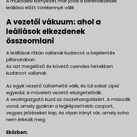
A működési környezet már jóval a berendezések
leállása előtt törékennyé válik.
A vezetői vákuum: ahol a
leállások elkezdenek
összeomlani
A leállások ritkán vallanak kudarcot a bejelentés
pillanatában.
Az azt megelőző és követő csendes hetekben
kudarcot vallanak.
Az egyik vezető túlterhelté válik, és túl sokat cipel
egyedül. A műveleti vezető elszigetelődik.
A vezérigazgató küzd az összehangolásért. A második
vonal, amely gyakran a legképzettebb csoport,
vegyes jelzéseket kap, és olyan irányt vár, amely soha
nem érkezik meg.
Eközben: