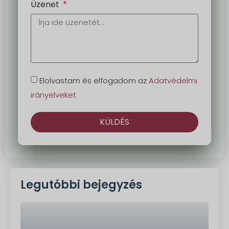
Üzenet
Elolvastam és elfogadom az
Adatvédelmi
irányelveket
KÜLDÉS
Alternatíva:
Legutóbbi bejegyzés