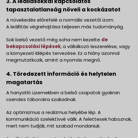
3. A leállásokkal kapcsolatos
tapasztalatlanság növeli a kockázatot
A növekedés előrefelé a normális vezetői izom.
A leállítás végrehajtása teljesen más tudományág.
Sok belső vezető még soha nem kezelte
de
bekapcsolási lépések
, a vállalkozó leszerelése, vagy
a környezeti kilépés tervezése. Ez a hiány azonnal
megmutatkozik, amint a nyomás megnő.
4. Töredezett információ és helytelen
magatartás
A hanyatló üzemekben a belső csapatok gyakran
csendes táborokra szakadnak.
Az optimizmus a realizmus helyébe lép. A
kommunikáció szelektívvé válik. A felettesek haboznak,
mert nem tudják, mit szabad mondaniuk.