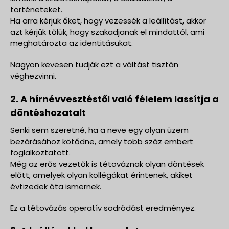
történeteket.
Ha arra kérjük őket, hogy vezessék a leállítást, akkor
azt kérjük tőlük, hogy szakadjanak el mindattól, ami
meghatározta az identitásukat.
Nagyon kevesen tudják ezt a váltást tisztán
véghezvinni.
2. A hírnévvesztéstől való félelem lassítja a
döntéshozatalt
Senki sem szeretné, ha a neve egy olyan üzem
bezárásához kötődne, amely több száz embert
foglalkoztatott.
Még az erős vezetők is tétováznak olyan döntések
előtt, amelyek olyan kollégákat érintenek, akiket
évtizedek óta ismernek.
Ez a tétovázás operatív sodródást eredményez.