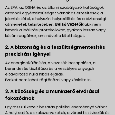
Az EPA, az OSHA és az állami szabályozó hatóságok
azonnali egyértelműséget várnak az értesítések, a
jelentéstétel, a helyszíni helyreállítás és a biztonsági
átmenetek tekintetében.
Belső vezetők
akik nem
ismerik a leállítási protokollokat, gyakran lassan vagy
későn reagálnak, ami növeli a kitettséget.
2. A biztonság és a feszültségmentesítés
precizitást igényel
Az energiaelkülönítés, a vezeték lecsapolása, a
berendezés tisztítása és a veszélyes anyagok
eltávolítása nulla hibás eljárás.
Ezeket nem lehet rögtönözni vagy késleltetni.
3. A közösség és a munkaerő elvárásai
fokozódnak
Egy rosszul kezelt bezárás politikai eseménnyé válhat.
A helyi sajtó, a szakszervezetek, a városi tisztviselők és