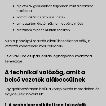
a pletykák gyorsabban terjednek, mint a hivatalos
frissítések
kommunikációs ritmusszünetek
a megtartási ösztönzők nem egyértelműek
a bizalom minden szinten csökken
Mire a pénzügyi realitás elkerülhetetlenné válik, a
vezetői koherencia már felbomlik.
Ez a vákuum az ipari leállás legnagyobb kockázati
tényezője.
A technikai valóság, amit a
belső vezetők alábecsülnek
Egy gyárbezáráson belül a komplexitás meredeken és
egyidejűleg növekszik.
1. A szabályozási kitettség fokozódik