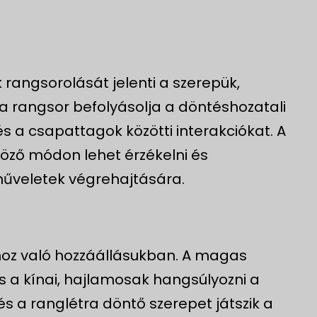
 rangsorolását jelenti a szerepük,
 a rangsor befolyásolja a döntéshozatali
 a csapattagok közötti interakciókat. A
böző módon lehet érzékelni és
 műveletek végrehajtására.
ához való hozzáállásukban. A magas
és a kínai, hajlamosak hangsúlyozni a
és a ranglétra döntő szerepet játszik a