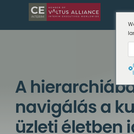
We
la
A hierarchiáb
navigálás a ku
üzleti életben 