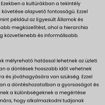
zekben a kultúrákban a tekintély
k követése alapvető fontosságú. Ezzel
mint például az Egyesült Államok és
sabb megközelítést, ahol a hierarchia
 közvetlenebb és informálisabb.
ek mélyreható hatással lehetnek az üzleti
an a döntések hosszabb időt vehetnek
ra és jóváhagyására van szükség. Ezzel
ban a döntéshozatalban a gyorsaságot és
eknek a különbségeknek a megértése
ámára, hogy alkalmazkodni tudjanak