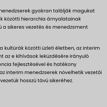
im menedzserek gyakran találják magukat
ák közötti hierarchia árnyalatainak
ú a sikeres vezetés és menedzsment
 kultúrák közötti üzleti életben, az interim
t az e kihívások leküzdésére irányuló
encia fejlesztésével és hatékony
z interim menedzserek növelhetik vezetői
vezetük hosszú távú sikeréhez.