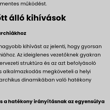
enőmentes működést.
őtt álló kihívások
rarchiákhoz
nagyobb kihívást az jelenti, hogy gyorsan
rchiához. Az ideiglenes vezetőknek gyakran
rvezeti struktúra és az azt befolyásoló
rs alkalmazkodás megköveteli a helyi
rarchikus dinamikában való hatékony
és a hatékony irányításnak az egyensúlya