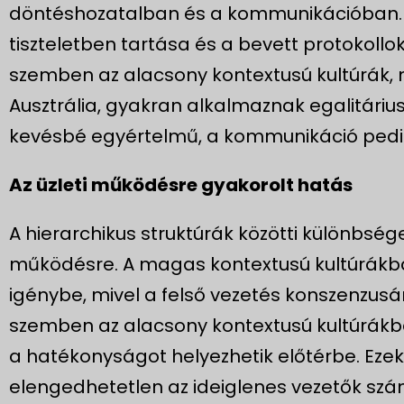
döntéshozatalban és a kommunikációban. E
tiszteletben tartása és a bevett protokollo
szemben az alacsony kontextusú kultúrák, 
Ausztrália, gyakran alkalmaznak egalitáriu
kevésbé egyértelmű, a kommunikáció pedig
Az üzleti működésre gyakorolt hatás
A hierarchikus struktúrák közötti különbség
működésre. A magas kontextusú kultúrákb
igénybe, mivel a felső vezetés konszenzusá
szemben az alacsony kontextusú kultúrák
a hatékonyságot helyezhetik előtérbe. Ez
elengedhetetlen az ideiglenes vezetők sz