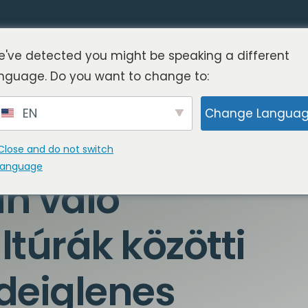
've detected you might be speaking a different
nguage. Do you want to change to:
EN
Change Langua
Close and do not switch
language
an való
ltúrák közötti
ideiglenes