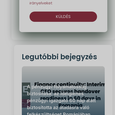
irányelveket
KÜLDÉS
Alternatíva:
Legutóbbi bejegyzés
A pénzügyi folyamatosság
biztosítása: az ideiglenes
pénzügyi igazgató 60 nap alatt
biztosította az átadásra való
felkészültséget Romániában