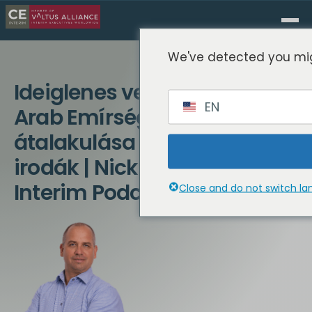
We've detected you mig
Ideiglenes vezetés, Egyesült
EN
Arab Emírségek
átalakulása és családi
irodák | Nick Ayton | CE
Interim Podcast
Close and do not switch l