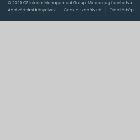
© 2026 CE Interim Management Group. Minden jog fenntartva.
Adatvédelmi irányelvek
Cookie szabályzat
Oldaltérkép