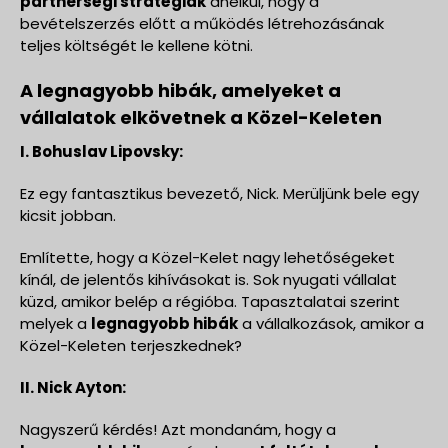
partnerségi stratégiák
anélkül, hogy a
bevételszerzés előtt a működés létrehozásának
teljes költségét le kellene kötni.
A legnagyobb hibák, amelyeket a
vállalatok elkövetnek a Közel-Keleten
I. Bohuslav Lipovsky:
Ez egy fantasztikus bevezető, Nick. Merüljünk bele egy
kicsit jobban.
Említette, hogy a Közel-Kelet nagy lehetőségeket
kínál, de jelentős kihívásokat is. Sok nyugati vállalat
küzd, amikor belép a régióba. Tapasztalatai szerint
melyek a
legnagyobb hibák
a vállalkozások, amikor a
Közel-Keleten terjeszkednek?
II. Nick Ayton:
Nagyszerű kérdés! Azt mondanám, hogy a