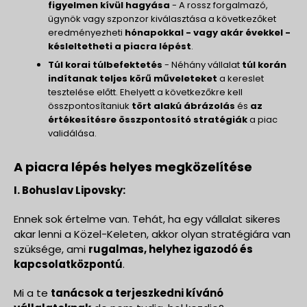
figyelmen kívül hagyása
- A rossz forgalmazó,
ügynök vagy szponzor kiválasztása a következőket
eredményezheti
hónapokkal - vagy akár évekkel -
késleltetheti a piacra lépést
.
Túl korai túlbefektetés
- Néhány vállalat
túl korán
indítanak teljes körű műveleteket
a kereslet
tesztelése előtt. Ehelyett a következőkre kell
összpontosítaniuk
tört alakú ábrázolás
és
az
értékesítésre összpontosító stratégiák
a piac
validálása.
A piacra lépés helyes megközelítése
I. Bohuslav Lipovsky:
Ennek sok értelme van. Tehát, ha egy vállalat sikeres
akar lenni a Közel-Keleten, akkor olyan stratégiára van
szüksége, ami
rugalmas, helyhez igazodó és
kapcsolatközpontú
.
Mi a te
tanácsok a terjeszkedni kívánó