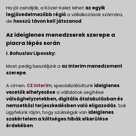
Ha jól csinálják, a Közel-Kelet lehet
az egyik
legjövedelmezőbb régió
a vállalkozások számára,
de
hosszú távon kell játszanod
.
Az ideiglenes menedzserek szerepe a
piacra lépés során
I. Bohuslav Lipovsky:
Most pedig beszéljünk a
az interim menedzsment
szerepe
.
A címen.
CE Interim
, specializálódtunk
ideiglenes
vezetők elhelyezése
a vállalatok segítése
válsághelyzetekben, digitális átalakulásban és
nemzetközi terjeszkedésben való eligazodás
. Sok
ügyfelünk rájön, hogy szükségük van
ideiglenes
szakértelem a költséges hibák elkerülése
érdekében
.