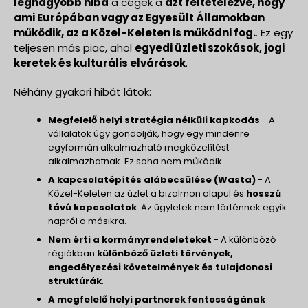
legnagyobb hiba
a cégek a
azt feltételezve, hogy
ami Európában vagy az Egyesült Államokban
működik, az a Közel-Keleten is működni fog.
. Ez egy
teljesen más piac, ahol
egyedi üzleti szokások, jogi
keretek és kulturális elvárások
.
Néhány gyakori hibát látok:
Megfelelő helyi stratégia nélküli kapkodás
- A
vállalatok úgy gondolják, hogy egy mindenre
egyformán alkalmazható megközelítést
alkalmazhatnak. Ez soha nem működik.
A kapcsolatépítés alábecsülése (Wasta)
- A
Közel-Keleten az üzlet a bizalmon alapul és
hosszú
távú kapcsolatok
. Az ügyletek nem történnek egyik
napról a másikra.
Nem érti a kormányrendeleteket
- A különböző
régiókban
különböző üzleti törvények,
engedélyezési követelmények és tulajdonosi
struktúrák
.
A megfelelő helyi partnerek fontosságának