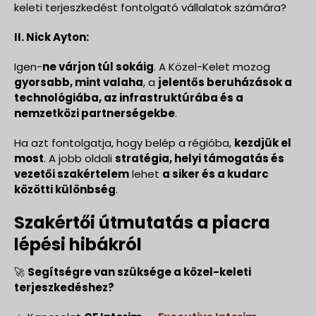
keleti terjeszkedést fontolgató vállalatok számára?
II. Nick Ayton:
Igen-
ne várjon túl sokáig
. A Közel-Kelet mozog
gyorsabb, mint valaha
, a
jelentős beruházások a
technológiába, az infrastruktúrába és a
nemzetközi partnerségekbe
.
Ha azt fontolgatja, hogy belép a régióba,
kezdjük el
most
. A jobb oldali
stratégia, helyi támogatás és
vezetői szakértelem
lehet
a siker és a kudarc
közötti különbség
.
Szakértői útmutatás a piacra
lépési hibákról
🚀
Segítségre van szüksége a közel-keleti
terjeszkedéshez?