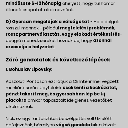
mindössze 6-12 hónapig
ahelyett, hogy túl hamar
állandó csapatot alkalmaznánk.
D) Gyorsan megoldják a válságokat
- Ha a dolgok
rosszul mennek - például
megfelelési problémák,
rossz partnerválasztás, vagy elakadt értékesítés
-
beugró menedzsereket hoznak be, hogy
azonnal
orvosolja a helyzetet
.
Záró gondolatok és következő lépések
I. Bohuslav Lipovsky:
Abszolút! Pontosan ezt látjuk a CE Interimnél végzett
munkánk során. Ügyfeleink
csökkenti a kockázatot,
pénzt takarít meg, és gyorsabban lép be új
piacokra
amikor tapasztalt ideiglenes vezetőket
alkalmaznak.
Nick, ez egy fantasztikus beszélgetés volt! Mielőtt
befejeznénk, bármilyen
végső gondolatok
a közel-