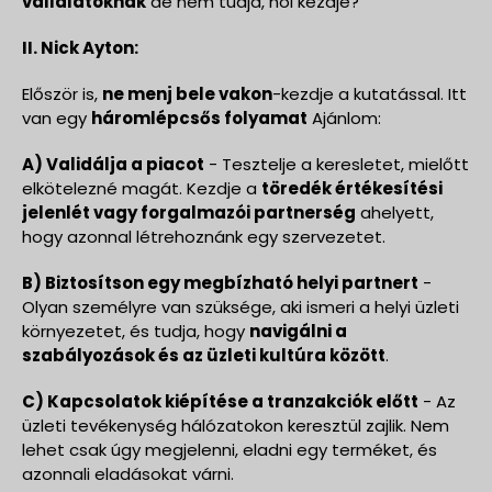
vállalatoknak
de nem tudja, hol kezdje?
II. Nick Ayton:
Először is,
ne menj bele vakon
-kezdje a kutatással. Itt
van egy
háromlépcsős folyamat
Ajánlom:
A) Validálja a piacot
- Tesztelje a keresletet, mielőtt
elkötelezné magát. Kezdje a
töredék értékesítési
jelenlét vagy forgalmazói partnerség
ahelyett,
hogy azonnal létrehoznánk egy szervezetet.
B) Biztosítson egy megbízható helyi partnert
-
Olyan személyre van szüksége, aki ismeri a helyi üzleti
környezetet, és tudja, hogy
navigálni a
szabályozások és az üzleti kultúra között
.
C) Kapcsolatok kiépítése a tranzakciók előtt
- Az
üzleti tevékenység hálózatokon keresztül zajlik. Nem
lehet csak úgy megjelenni, eladni egy terméket, és
azonnali eladásokat várni.