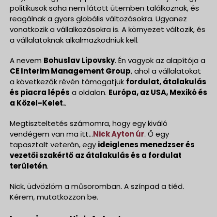
politikusok soha nem látott ütemben találkoznak, és
reagálnak a gyors globális változásokra. Ugyanez
vonatkozik a vállalkozásokra is. A környezet változik, és
a vállalatoknak alkalmazkodniuk kell.
A nevem
Bohuslav Lipovsky
. Én vagyok az alapítója a
CE Interim Management Group
, ahol a vállalatokat
a következők révén támogatjuk
fordulat, átalakulás
és piacra lépés
a oldalon.
Európa, az USA, Mexikó és
a Közel-Kelet.
.
Megtiszteltetés számomra, hogy egy kiváló
vendégem van ma itt...
Nick Ayton úr
. Ő egy
tapasztalt veterán, egy
ideiglenes menedzser és
vezetői szakértő az átalakulás és a fordulat
területén
.
Nick, üdvözlöm a műsoromban. A színpad a tiéd.
Kérem, mutatkozzon be.