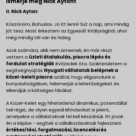
Ismerje meg Nick Aytont
II. Nick Ayton:
Köszönöm, Bohuslav. Jó itt lenni! Süt a nap, ami mindig
jót tesz. Most érkeztem az Egyesült Királyságból, ahol
még mindig tél van és hideg.
Azok számára, akik nem ismernek, én már részt
vettem a
üzleti átalakulás, piacra lépés és
fordulat stratégiák
évtizedek óta. Szakterületem a
segítségnyújtás
Nyugati vállalatok belépnek a
közel-keleti piacra
azáltal, hogy eligazodunk a
bonyolultságában, felismerjük a lehetőségeket és
elkerüljük a költséges hibákat.
A Közel-Kelet egy hihetetlenül dinamikus, potenciállal
teli régió, de olyan egyedi kihívásokat is jelent,
amelyekre a vállalatoknak fel kell készülniük. Itt jövök
én a képbe - segítek a vállalkozásoknak fejleszteni.
értékesítési, forgalmazási, licencelési és