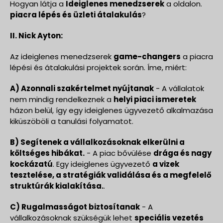
Hogyan látja a
Ideiglenes menedzserek
a oldalon.
piacra lépés és üzleti átalakulás
?
II. Nick Ayton:
Az ideiglenes menedzserek
game-changers
a piacra
lépési és átalakulási projektek során. Íme, miért:
A) Azonnali szakértelmet nyújtanak
- A vállalatok
nem mindig rendelkeznek a
helyi piaci ismeretek
házon belül, így egy ideiglenes ügyvezető alkalmazása
kiküszöböli a tanulási folyamatot.
B) Segítenek a vállalkozásoknak elkerülni a
költséges hibákat.
- A piac bővülése
drága és nagy
kockázatú
. Egy ideiglenes ügyvezető
a vizek
tesztelése, a stratégiák validálása és a megfelelő
struktúrák kialakítása.
.
C) Rugalmasságot biztosítanak
- A
vállalkozásoknak szükségük lehet
speciális vezetés