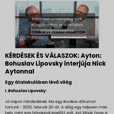
Kattintson a marketing sütik
elfogadásához és a tartalom
engedélyezéséhez
KÉRDÉSEK ÉS VÁLASZOK: Ayton:
Bohuslav Lipovsky interjúja Nick
Aytonnal
Egy átalakulóban lévő világ
I. Bohuslav Lipovsky:
Jó napot mindenkinek. Ma egy ikonikus dátumot
tartunk - 2025. február 20-át. A világ egy teljesen más
hely, mint egy hónappal ezelőtt volt. Azt látjuk, hogy a