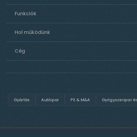
Funkciók
Hol működünk
Cég
Gyártás
Autóipar
PE & M&A
Gyógyszeripar é