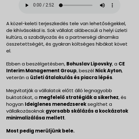
A közel-keleti terjeszkedés tele van lehetőségekkel,
de kihívásokkal is. Sok vállalat alábecsüli a helyi üzleti
kultúra, a szabályozás és a partnerségi dinamika
összetettségét, és gyakran költséges hibákat követ
el.
Ebben a beszélgetésben,
Bohuslav Lipovsky
, a
CE
Interim Management Group
, beszél
Nick Ayton
,
veterán a
üzleti átalakulás és piacra lépés
.
Megvitatják a vállalatok előtt álló legnagyobb
buktatókat, a
megfelelő stratégiák a sikerhez
, és
hogyan
Ideiglenes menedzserek
segíthet a
vállalkozásoknak
gyorsabb skálázás a kockázatok
minimalizálása mellett
.
Most pedig merüljünk bele.