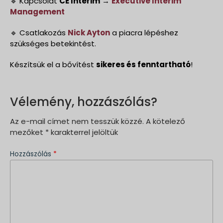
🔹 Kapcsolat
CE Interim
→
Executive Interim
Management
🔹 Csatlakozás
Nick Ayton
a piacra lépéshez
szükséges betekintést.
Készítsük el a bővítést
sikeres és fenntartható
!
Vélemény, hozzászólás?
Az e-mail címet nem tesszük közzé.
A kötelező
mezőket
*
karakterrel jelöltük
Hozzászólás
*