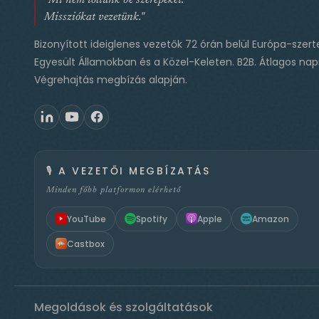
Missziókat vezetünk."
Bizonyított ideiglenes vezetők 72 órán belül Európa-szert
Egyesült Államokban és a Közel-Keleten. B2B. Átlagos napi
Végrehajtás megbízás alapján.
🎙️
A VEZETŐI MEGBÍZATÁS
Minden főbb platformon elérhető
YouTube
Spotify
Apple
Amazon
Castbox
Megoldások és szolgáltatások