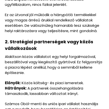
ügyfélbizalom, nincs fizikai jelenlét.
Ez az útvonal jól működik a hiánypótló termékekkel
vagy magas árrésű árukkal rendelkező vállalatok
esetében. De valószínűleg hamarabb lesz szüksége
helyi raktározásra vagy teljesítésre, mint gondolná.
2. Stratégiai partnerségek vagy közös
vállalkozások
Alakítson közös vállalatot egy helyi forgalmazóval,
beszállítóval vagy kiegészítő gyártóval. Ez felgyorsítja
a piacra lépést anélkül, hogy a semmiből kellene
építkeznie.
Előnyök:
Közös költség- és piaci ismeretek.
Hátrányok:
A partnerek összehangolására
támaszkodik, lassabban változtat irányt.
Számos Öböl-menti és uniós ipari vállalat használja