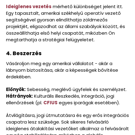
Ideiglenes vezetés
mérhető különbséget jelent itt.
Egy tapasztalt, amerikai székhelyű operatív vezető
segítségével gyorsan elindíthatja zöldmezős
projektjét, eligazodhat az állami szabályok között, és
összeállíthatja első helyi csapatát, miközben Ön
megtarthatja a stratégiai felügyeletet.
4. Beszerzés
Vásároljon meg egy amerikai vállalatot - akár a
lábnyom biztosítása, akár a képességek bővítése
érdekében.
Előnyök:
Sebesség, meglévő ügyfelek és személyzet.
Hátrányok:
Kulturális illeszkedés, integráció, jogi
ellenőrzések (pl.
CFIUS
egyes iparágak esetében).
Átvilágításra, jogi útmutatásra és egy erős integrációs
csapatra lesz szüksége. Sok sikeres felvásárló
ideiglenes átalakítási vezetőket alkalmaz a felvásárolt