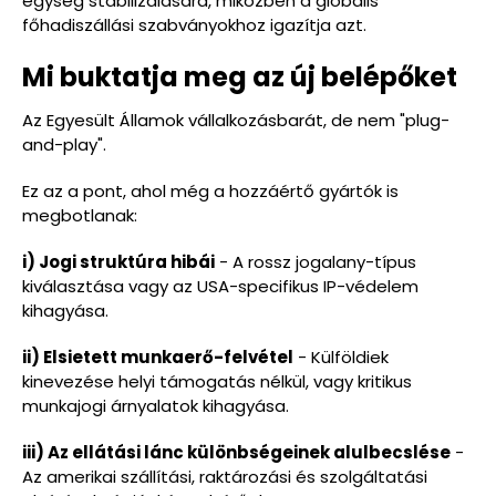
egység stabilizálására, miközben a globális
főhadiszállási szabványokhoz igazítja azt.
Mi buktatja meg az új belépőket
Az Egyesült Államok vállalkozásbarát, de nem "plug-
and-play".
Ez az a pont, ahol még a hozzáértő gyártók is
megbotlanak:
i) Jogi struktúra hibái
- A rossz jogalany-típus
kiválasztása vagy az USA-specifikus IP-védelem
kihagyása.
ii) Elsietett munkaerő-felvétel
- Külföldiek
kinevezése helyi támogatás nélkül, vagy kritikus
munkajogi árnyalatok kihagyása.
iii) Az ellátási lánc különbségeinek alulbecslése
-
Az amerikai szállítási, raktározási és szolgáltatási