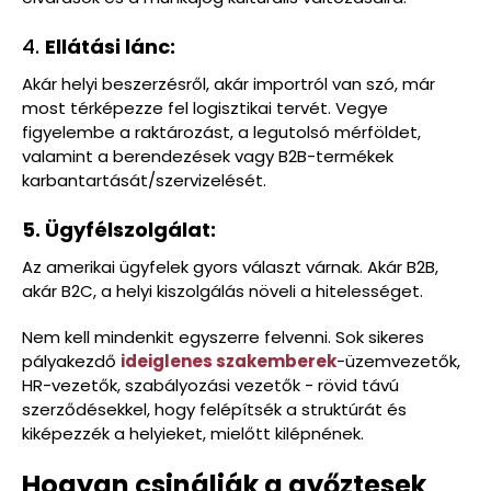
4.
Ellátási lánc:
Akár helyi beszerzésről, akár importról van szó, már
most térképezze fel logisztikai tervét. Vegye
figyelembe a raktározást, a legutolsó mérföldet,
valamint a berendezések vagy B2B-termékek
karbantartását/szervizelését.
5. Ügyfélszolgálat:
Az amerikai ügyfelek gyors választ várnak. Akár B2B,
akár B2C, a helyi kiszolgálás növeli a hitelességet.
Nem kell mindenkit egyszerre felvenni. Sok sikeres
pályakezdő
ideiglenes szakemberek
-üzemvezetők,
HR-vezetők, szabályozási vezetők - rövid távú
szerződésekkel, hogy felépítsék a struktúrát és
kiképezzék a helyieket, mielőtt kilépnének.
Hogyan csinálják a győztesek