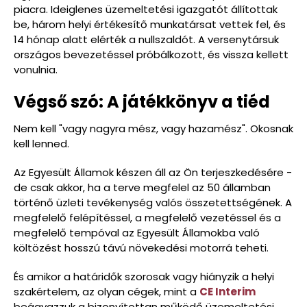
piacra. Ideiglenes üzemeltetési igazgatót állítottak
be, három helyi értékesítő munkatársat vettek fel, és
14 hónap alatt elérték a nullszaldót. A versenytársuk
országos bevezetéssel próbálkozott, és vissza kellett
vonulnia.
Végső szó: A játékkönyv a tiéd
Nem kell "vagy nagyra mész, vagy hazamész". Okosnak
kell lenned.
Az Egyesült Államok készen áll az Ön terjeszkedésére -
de csak akkor, ha a terve megfelel az 50 államban
történő üzleti tevékenység valós összetettségének. A
megfelelő felépítéssel, a megfelelő vezetéssel és a
megfelelő tempóval az Egyesült Államokba való
költözést hosszú távú növekedési motorrá teheti.
És amikor a határidők szorosak vagy hiányzik a helyi
szakértelem, az olyan cégek, mint a
CE Interim
beágyazzuk a bizonyítottan működő üzemeltetési