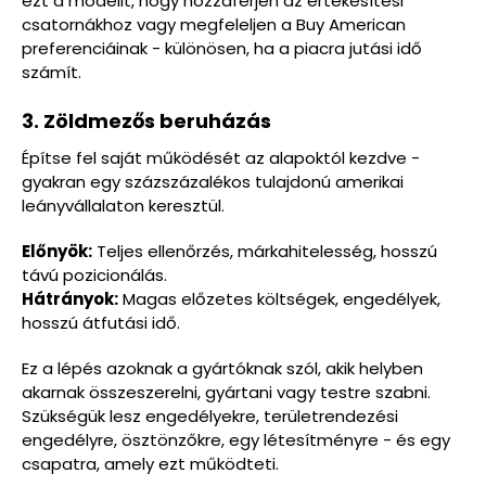
ezt a modellt, hogy hozzáférjen az értékesítési
csatornákhoz vagy megfeleljen a Buy American
preferenciáinak - különösen, ha a piacra jutási idő
számít.
3. Zöldmezős beruházás
Építse fel saját működését az alapoktól kezdve -
gyakran egy százszázalékos tulajdonú amerikai
leányvállalaton keresztül.
Előnyök:
Teljes ellenőrzés, márkahitelesség, hosszú
távú pozicionálás.
Hátrányok:
Magas előzetes költségek, engedélyek,
hosszú átfutási idő.
Ez a lépés azoknak a gyártóknak szól, akik helyben
akarnak összeszerelni, gyártani vagy testre szabni.
Szükségük lesz engedélyekre, területrendezési
engedélyre, ösztönzőkre, egy létesítményre - és egy
csapatra, amely ezt működteti.