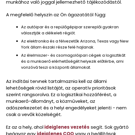
munkához való joggal jellemezhető tájékozódástól.
A megfelelő helyszín az Ön ágazatától függ:
Az autóipar és a repülőgépipar szereplői gyakran
választják a délkeleti régiót.
Az elektronika és a félvezetők Arizona, Texas vagy New
York állam északi része felé hajlanak.
Az élelmiszer- és csomagolóipari cégek a logisztikát
és a munkaerő elérhetőségét helyezik előtérbe, ami
vonzóvá teszi a központi államokat.
Az indítási tervnek tartalmaznia kell az állami
lehetőségek rövid listáját, az operatív prioritások
szerint rangsorolva. Ez a logisztikai hozzáférést, a
munkaerő-állományt, a közműveket, az
adószerkezetet és a helyi engedélyeket jelenti - nem
csak a vevők közelségét.
Ez az a hely, ahol
ideiglenes vezetés
segít. Sok gyártó
beágyaz egy
ideiglenes COO
vagy a beállítások