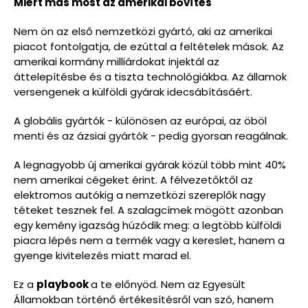
Miért más most az amerikai bővítés
Nem ön az első nemzetközi gyártó, aki az amerikai
piacot fontolgatja, de ezúttal a feltételek mások. Az
amerikai kormány milliárdokat injektál az
áttelepítésbe és a tiszta technológiákba. Az államok
versengenek a külföldi gyárak idecsábításáért.
A globális gyártók - különösen az európai, az öböl
menti és az ázsiai gyártók - pedig gyorsan reagálnak.
A legnagyobb új amerikai gyárak közül több mint 40%
nem amerikai cégeket érint. A félvezetőktől az
elektromos autókig a nemzetközi szereplők nagy
téteket tesznek fel. A szalagcímek mögött azonban
egy kemény igazság húzódik meg: a legtöbb külföldi
piacra lépés nem a termék vagy a kereslet, hanem a
gyenge kivitelezés miatt marad el.
Ez a
playbook
a te előnyöd. Nem az Egyesült
Államokban történő értékesítésről van szó, hanem