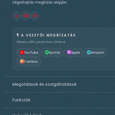
Végrehajtás megbízás alapján.
🎙️
A VEZETŐI MEGBÍZATÁS
Minden főbb platformon elérhető
YouTube
Spotify
Apple
Amazon
Castbox
Megoldások és szolgáltatások
Funkciók