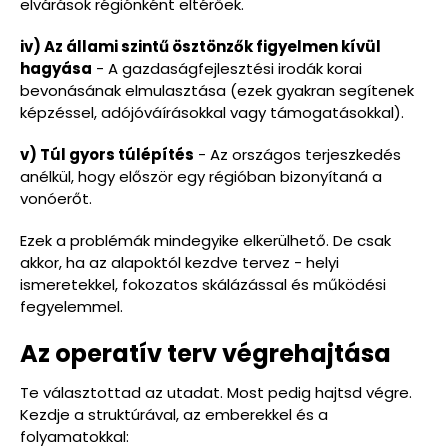
elvárások régiónként eltérőek.
iv) Az állami szintű ösztönzők figyelmen kívül
hagyása
- A gazdaságfejlesztési irodák korai
bevonásának elmulasztása (ezek gyakran segítenek
képzéssel, adójóváírásokkal vagy támogatásokkal).
v) Túl gyors túlépítés
- Az országos terjeszkedés
anélkül, hogy először egy régióban bizonyítaná a
vonóerőt.
Ezek a problémák mindegyike elkerülhető. De csak
akkor, ha az alapoktól kezdve tervez - helyi
ismeretekkel, fokozatos skálázással és működési
fegyelemmel.
Az operatív terv végrehajtása
Te választottad az utadat. Most pedig hajtsd végre.
Kezdje a struktúrával, az emberekkel és a
folyamatokkal: