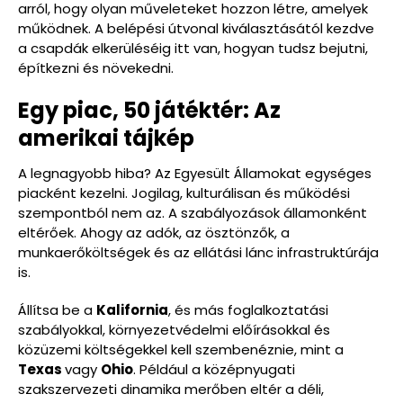
arról, hogy olyan műveleteket hozzon létre, amelyek
működnek. A belépési útvonal kiválasztásától kezdve
a csapdák elkerüléséig itt van, hogyan tudsz bejutni,
építkezni és növekedni.
Egy piac, 50 játéktér: Az
amerikai tájkép
A legnagyobb hiba? Az Egyesült Államokat egységes
piacként kezelni. Jogilag, kulturálisan és működési
szempontból nem az. A szabályozások államonként
eltérőek. Ahogy az adók, az ösztönzők, a
munkaerőköltségek és az ellátási lánc infrastruktúrája
is.
Állítsa be a
Kalifornia
, és más foglalkoztatási
szabályokkal, környezetvédelmi előírásokkal és
közüzemi költségekkel kell szembenéznie, mint a
Texas
vagy
Ohio
. Például a középnyugati
szakszervezeti dinamika merőben eltér a déli,