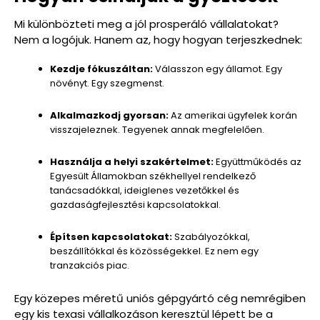
Mi különbözteti meg a jól prosperáló vállalatokat?
Nem a logójuk. Hanem az, hogy hogyan terjeszkednek:
Kezdje fókuszáltan:
Válasszon egy államot. Egy
növényt. Egy szegmenst.
Alkalmazkodj gyorsan:
Az amerikai ügyfelek korán
visszajeleznek. Tegyenek annak megfelelően.
Használja a helyi szakértelmet:
Együttműködés az
Egyesült Államokban székhellyel rendelkező
tanácsadókkal, ideiglenes vezetőkkel és
gazdaságfejlesztési kapcsolatokkal.
Építsen kapcsolatokat:
Szabályozókkal,
beszállítókkal és közösségekkel. Ez nem egy
tranzakciós piac.
Egy közepes méretű uniós gépgyártó cég nemrégiben
egy kis texasi vállalkozáson keresztül lépett be a