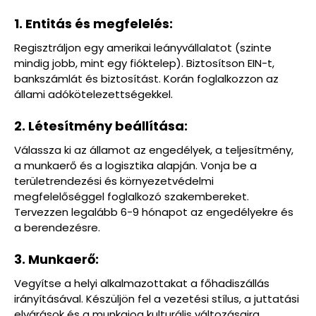
1. Entitás és megfelelés:
Regisztráljon egy amerikai leányvállalatot (szinte
mindig jobb, mint egy fióktelep). Biztosítson EIN-t,
bankszámlát és biztosítást. Korán foglalkozzon az
állami adókötelezettségekkel.
2. Létesítmény beállítása:
Válassza ki az államot az engedélyek, a teljesítmény,
a munkaerő és a logisztika alapján. Vonja be a
területrendezési és környezetvédelmi
megfelelőséggel foglalkozó szakembereket.
Tervezzen legalább 6-9 hónapot az engedélyekre és
a berendezésre.
3. Munkaerő:
Vegyítse a helyi alkalmazottakat a főhadiszállás
irányításával. Készüljön fel a vezetési stílus, a juttatási
elvárások és a munkajog kulturális változásaira.