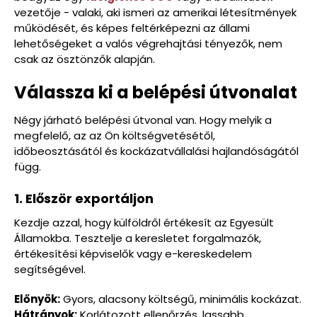
vezetője - valaki, aki ismeri az amerikai létesítmények
működését, és képes feltérképezni az állami
lehetőségeket a valós végrehajtási tényezők, nem
csak az ösztönzők alapján.
Válassza ki a belépési útvonalat
Négy járható belépési útvonal van. Hogy melyik a
megfelelő, az az Ön költségvetésétől,
időbeosztásától és kockázatvállalási hajlandóságától
függ.
1. Először exportáljon
Kezdje azzal, hogy külföldről értékesít az Egyesült
Államokba. Tesztelje a keresletet forgalmazók,
értékesítési képviselők vagy e-kereskedelem
segítségével.
Előnyök:
Gyors, alacsony költségű, minimális kockázat.
Hátrányok:
Korlátozott ellenőrzés, lassabb