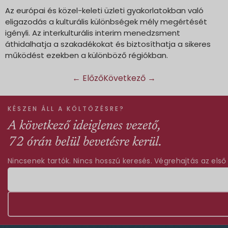
Az európai és közel-keleti üzleti gyakorlatokban való
eligazodás a kulturális különbségek mély megértését
igényli. Az interkulturális interim menedzsment
áthidalhatja a szakadékokat és biztosíthatja a sikeres
működést ezekben a különböző régiókban.
←
Előző
Következő
→
KÉSZEN ÁLL A KÖLTÖZÉSRE?
A következő ideiglenes vezető,
72 órán belül bevetésre kerül.
Nincsenek tartók. Nincs hosszú keresés. Végrehajtás az első