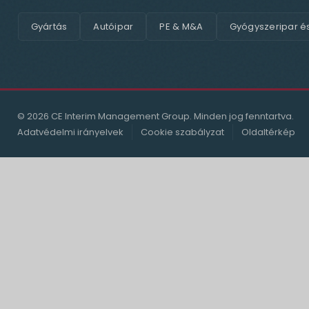
Gyártás
Autóipar
PE & M&A
Gyógyszeripar é
© 2026 CE Interim Management Group. Minden jog fenntartva.
Adatvédelmi irányelvek
Cookie szabályzat
Oldaltérkép