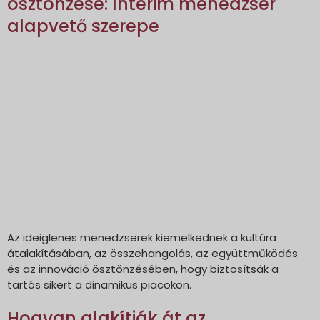
ösztönzése: Interim menedzser
alapvető szerepe
Az ideiglenes menedzserek kiemelkednek a kultúra
átalakításában, az összehangolás, az együttműködés
és az innováció ösztönzésében, hogy biztosítsák a
tartós sikert a dinamikus piacokon.
Hogyan alakítják át az