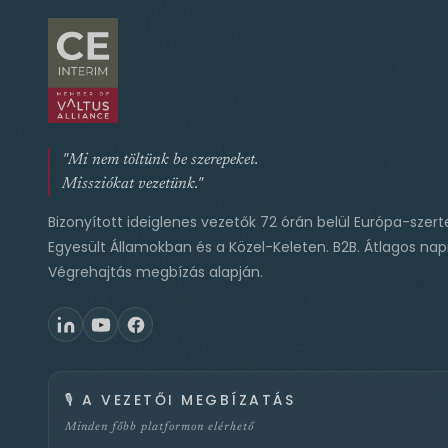
"Mi nem töltünk be szerepeket.
Missziókat vezetünk."
Bizonyított ideiglenes vezetők 72 órán belül Európa-szert
Egyesült Államokban és a Közel-Keleten. B2B. Átlagos napi
Végrehajtás megbízás alapján.
🎙️
A VEZETŐI MEGBÍZATÁS
Minden főbb platformon elérhető