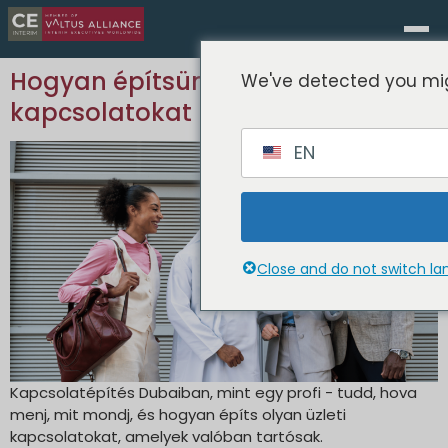
Hogyan építsünk tartós üzleti
We've detected you mig
kapcsolatokat Dubaiban?
EN
Close and do not switch l
Kapcsolatépítés Dubaiban, mint egy profi - tudd, hova
menj, mit mondj, és hogyan építs olyan üzleti
kapcsolatokat, amelyek valóban tartósak.