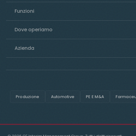
Funzioni
Dove operiamo
Azienda
Produzione
Automotive
PE E M&A
Farmaceut