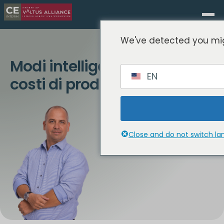
We've detected you mig
Modi intelligenti per ridurre i
EN
costi di produzione nel 2025
Close and do not switch l