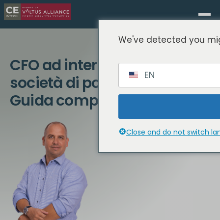
We've detected you mig
CFO ad interim per le
EN
società di portafoglio PE:
Guida completa
Close and do not switch l