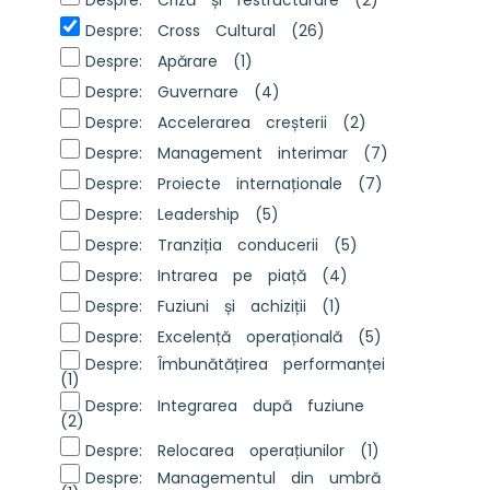
Despre: Cross Cultural
(26)
Despre: Apărare
(1)
Despre: Guvernare
(4)
Despre: Accelerarea creșterii
(2)
Despre: Management interimar
(7)
Despre: Proiecte internaționale
(7)
Despre: Leadership
(5)
Despre: Tranziția conducerii
(5)
Despre: Intrarea pe piață
(4)
Despre: Fuziuni și achiziții
(1)
Despre: Excelență operațională
(5)
Despre: Îmbunătățirea performanței
(1)
Despre: Integrarea după fuziune
(2)
Despre: Relocarea operațiunilor
(1)
Despre: Managementul din umbră