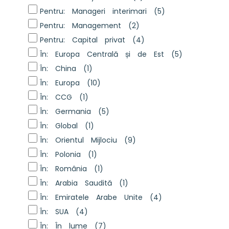
Pentru: Manageri interimari
(5)
Pentru: Management
(2)
Pentru: Capital privat
(4)
În: Europa Centrală și de Est
(5)
În: China
(1)
În: Europa
(10)
În: CCG
(1)
În: Germania
(5)
În: Global
(1)
În: Orientul Mijlociu
(9)
În: Polonia
(1)
În: România
(1)
În: Arabia Saudită
(1)
În: Emiratele Arabe Unite
(4)
În: SUA
(4)
În: În lume
(7)