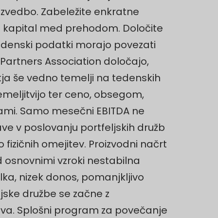
 izvedbo. Zabeležite enkratne
ni kapital med prehodom. Določite
edenski podatki morajo povezati
 Partners Association določajo,
ja še vedno temelji na tedenskih
meljitvijo ter ceno, obsegom,
atvami. Samo mesečni EBITDA ne
šave v poslovanju portfeljskih družb
 fizičnih omejitev. Proizvodni načrt
 osnovnimi vzroki nestabilna
ka, nizek donos, pomanjkljivo
ljske družbe se začne z
stva. Splošni program za povečanje