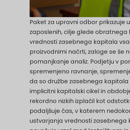
Paket za upravni odbor prikazuje u
zaposlenih, cilje glede obratnega 
vrednosti zasebnega kapitala vsak
proizvodnimi načrti, zaloge se še 
pomanjkanje analiz. Podjetju v port
spremenjeno ravnanje, spremenjen
da so družbe zasebnega kapitala ime
implicitni kapitalski cikel in obdob
rekordno nizkih izplačil kot odstot
podaljšuje čas, v katerem nedoko
ustvarjanja vrednosti zasebnega ka