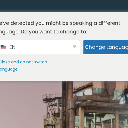
've detected you might be speaking a different
nguage. Do you want to change to:
ta v proizvodnji na Madžars
EN
Change Langua
Close and do not switch
language