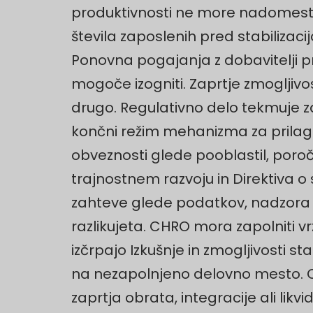
produktivnosti ne more nadomestit
števila zaposlenih pred stabilizaci
Ponovna pogajanja z dobavitelji pre
mogoče izogniti. Zaprtje zmoglji
drugo. Regulativno delo tekmuje za
končni režim mehanizma za prilagod
obveznosti glede pooblastil, poroča
trajnostnem razvoju in Direktiva 
zahteve glede podatkov, nadzora in
razlikujeta. CHRO mora zapolniti v
izčrpajo Izkušnje in zmogljivosti s
na nezapolnjeno delovno mesto. Obs
zaprtja obrata, integracije ali li