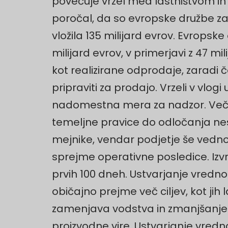
povečuje vrzel med lastništvom in 
poročal, da so evropske družbe za
vložila 135 milijard evrov. Evrops
milijard evrov, v primerjavi z 47 m
kot realizirane odprodaje, zaradi čes
pripraviti za prodajo. Vrzeli v vlo
nadomestna mera za nadzor. Več u
temeljne pravice do odločanja ne
mejnike, vendar podjetje še vedno p
sprejme operativne posledice. Izvrš
prvih 100 dneh. Ustvarjanje vrednos
običajno prejme več ciljev, kot jih
zamenjava vodstva in zmanjšanje o
proizvodne vire. Ustvarjanje vredno