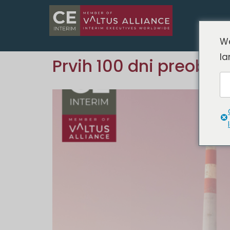
We
la
Prvih 100 dni preobra