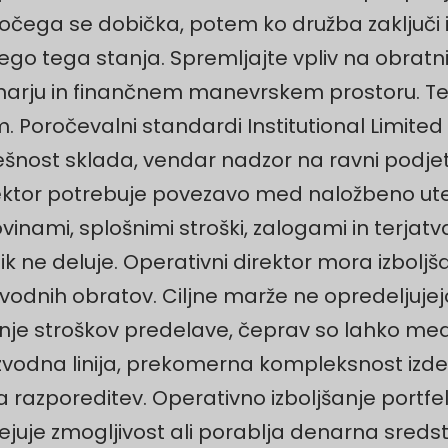
ajočega se dobička, potem ko družba zaključi
go tega stanja. Spremljajte vpliv na obrat
denarju in finančnem manevrskem prostoru. T
 Poročevalni standardi Institutional Limited
šnost sklada, vendar nadzor na ravni podjet
rektor potrebuje povezavo med naložbeno ute
ovinami, splošnimi stroški, zalogami in terj
nik ne deluje. Operativni direktor mora izbolj
izvodnih obratov. Ciljne marže ne opredeljujejo
anje stroškov predelave, čeprav so lahko med
odna linija, prekomerna kompleksnost izdel
a razporeditev. Operativno izboljšanje portfe
ejuje zmogljivost ali porablja denarna sred