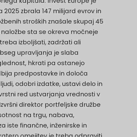
nega kapitala. Invest Europe je
2025 zbrala 147 milijard evrov in
ožbenih stroških znašale skupaj 45
 in naložbe sta se okreva močneje
reba izboljšati, zadržati ali
 obseg upravljanja je slaba
lednost, hkrati pa ostanejo
dbija predpostavke in določa
udi, odobri izdatke, ustavi delo in
vrstni red ustvarjanja vrednosti v
zvršni direktor portfeljske družbe
isotnost na trgu, nabava,
iste finančne, inženirske in
 katero omejitev je treba odpraviti