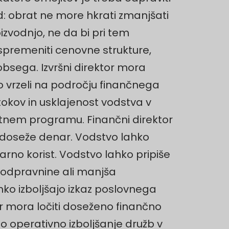
d: obrat ne more hkrati zmanjšati
izvodnjo, ne da bi pri tem
 spremeniti cenovne strukture,
bsega. Izvršni direktor mora
ko vrzeli na področju finančnega
tokov in usklajenost vodstva v
otnem programu. Finančni direktor
 doseže denar. Vodstvo lahko
rno korist. Vodstvo lahko pripiše
, odpravnine ali manjša
hko izboljšajo izkaz poslovnega
or mora ločiti doseženo finančno
jo operativno izboljšanje družb v