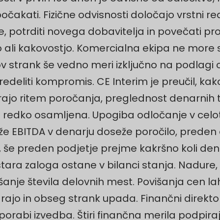
čakati. Fizične odvisnosti določajo vrstni re
, potrditi novega dobavitelja in povečati pro
vo ali kakovostjo. Komercialna ekipa ne more
strank še vedno meri izključno na podlagi o
redeliti kompromis. CE Interim je preučil, ka
irajo ritem poročanja, preglednost denarnih 
 je redko osamljena. Upogiba odločanje v cel
že EBITDA v denarju doseže poročilo, preden
 še preden podjetje prejme kakršno koli dena
tara zaloga ostane v bilanci stanja. Nadure
anje števila delovnih mest. Povišanja cen la
arajo in obseg strank upada. Finančni direkt
 porabi izvedba. Štiri finančna merila podpira