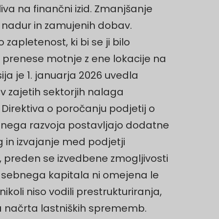
a na finančni izid. Zmanjšanje
lo nadur in zamujenih dobav.
apletenost, ki bi se ji bilo
 prenese motnje z ene lokacije na
ja je 1. januarja 2026 uvedla
v zajetih sektorjih nalaga
 Direktiva o poročanju podjetij o
stnega razvoja postavljajo dodatne
 in izvajanje med podjetji
, preden se izvedbene zmogljivosti
u zasebnega kapitala ni omejena le
oli niso vodili prestrukturiranja,
ga načrta lastniških sprememb.