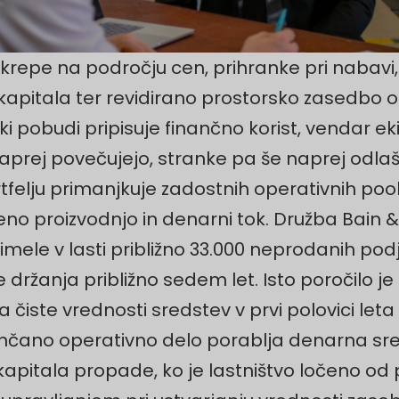
krepe na področju cen, prihranke pri nabavi, 
kapitala ter revidirano prostorsko zasedbo o
i pobudi pripisuje finančno korist, vendar e
naprej povečujejo, stranke pa še naprej odlaš
felju primanjkuje zadostnih operativnih poobl
o proizvodnjo in denarni tok. Družba Bain &
le v lasti približno 33.000 neprodanih podjeti
je držanja približno sedem let. Isto poročilo je
ka čiste vrednosti sredstev v prvi polovici le
nčano operativno delo porablja denarna sre
pitala propade, ko je lastništvo ločeno od poo