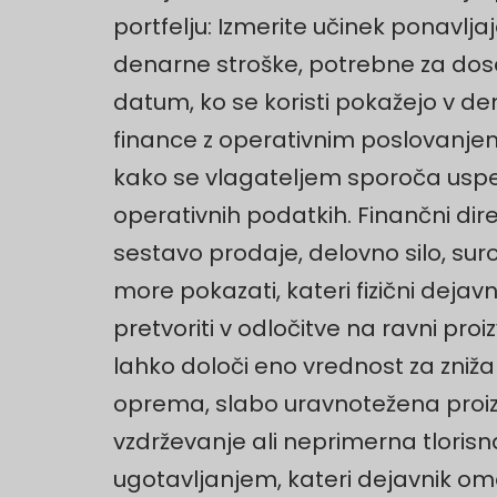
portfelju: Izmerite učinek ponavlj
denarne stroške, potrebne za dose
datum, ko se koristi pokažejo v 
finance z operativnim poslovanjem.
kako se vlagateljem sporoča uspe
operativnih podatkih. Finančni di
sestavo prodaje, delovno silo, sur
more pokazati, kateri fizični dejav
pretvoriti v odločitve na ravni pro
lahko določi eno vrednost za zniž
oprema, slabo uravnotežena proizv
vzdrževanje ali neprimerna tlorisn
ugotavljanjem, kateri dejavnik om