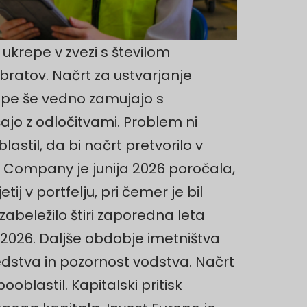
ukrepe v zvezi s številom
bratov. Načrt za ustvarjanje
kipe še vedno zamujajo s
ajo z odločitvami. Problem ni
astil, da bi načrt pretvorilo v
 Company je junija 2026 poročala,
j v portfelju, pri čemer je bil
 zabeležilo štiri zaporedna leta
ta 2026. Daljše obdobje imetništva
dstva in pozornost vodstva. Načrt
blastil. Kapitalski pritisk