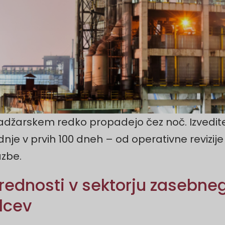
džarskem redko propadejo čez noč. Izvedite
je v prvih 100 dneh – od operativne revizije 
azbe.
vrednosti v sektorju zasebne
lcev