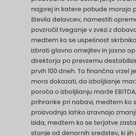
najprej in katere pobude morajo po
števila delavcev, namestiti opreme
povzročil tveganje v zvezi z doba
medtem ko se uspešnost skrbnikov 
izbrati glavno omejitev in jasno op
direktorja po prevzemu destabiliz
prvih 100 dneh. Ta finančna vrzel
mora dokazati, da izboljšanje mar
poroča o izboljšanju marže EBITDA,
prihranke pri nabavi, medtem ko s
proizvodnja lahko izravnajo zmanjš
izida, medtem ko se terjatve zast
stanje od denarnih sredstev, ki jih