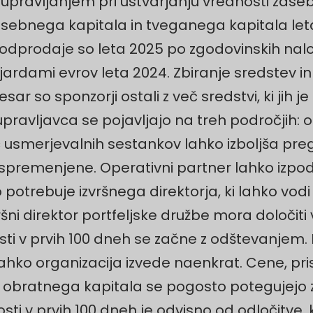
upravljanjem pri ustvarjanju vrednosti zaseb
sebnega kapitala in tveganega kapitala leta 
ke odprodaje so leta 2025 po zgodovinskih nal
ilijardami evrov leta 2024. Zbiranje sredstev
ar so sponzorji ostali z več sredstvi, ki jih je t
gi upravljavca se pojavljajo na treh področjih:
smerjevalnih sestankov lahko izboljša preg
spremenjene. Operativni partner lahko izpo
otrebuje izvršnega direktorja, ki lahko vodi lj
ni direktor portfeljske družbe mora določiti 
ti v prvih 100 dneh se začne z odštevanjem. I
 lahko organizacija izvede naenkrat. Cene, pr
bratnega kapitala se pogosto potegujejo za 
sti v prvih 100 dneh je odvisno od odločitve,