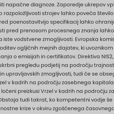
i napačne diagnoze. Zaporedje ukrepov vpliv
jo razpoložljivosti strojev lahko poveča števi
d poenostavitvijo specifikacij lahko ohranijo z
vosti pred prenosom procesnega znanja lahko
 iste vodstvene zmogljivosti. Evropska komisi
itev ogljičnih mejnih dajatev, ki uvoznikom 
nja o emisijah in certifikatov. Direktiva NIS2,
o skrbni pregledu podjetij na področju trajno
 upravljavskih zmogljivosti, tudi če se obseg
rzel v kadrih na področju zasebnega kapitala
ta ločeni preizkusi Vrzel v kadrih na področj
taja tudi takrat, ko kompetentni vodje še nik
kvidnostne krize v okviru zgoščenega časovne