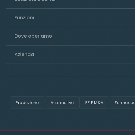
Funzioni
Dove operiamo
Azienda
Produzione
Automotive
PE E M&A
Farmaceut