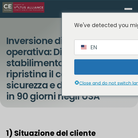
We've detected you mig
Inversione di tendenza
EN
operativa: Direttore di
stabilimento ad interim
ripristina il controllo della
sicurezza e delle prestazioni
Close and do not switch l
in 90 giorni negli USA
1) Situazione del cliente