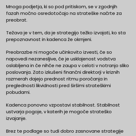
Mnoga podjetja, ki so pod pritiskom, se v zgodnjih
fazah močno osredotočajo na strateške načrte za
preobrat.
Težava je v tem, da je strategijo težko izvajati, ko sta
prepoznavnost in kadenca že okrnjeni.
Preobrazbe ni mogoče učinkovito izvesti, če so
napovedi nezanesljive, če je usklajenost vodstva
oslabljena in če nihče ne zaupa v celoti v notranjo sliko
poslovanja. Zato izkušeni finančni direktorji v kriznih
razmerah dajejo prednost ritmu poročanja in
preglednosti likvidnosti pred širšimi strateškimi
pobudami.
Kadenca ponovno vzpostavi stabilnost. Stabilnost
ustvarja pogoje, v katerih je mogoče strateško
izvajanje.
Brez te podlage so tudi dobro zasnovane strategije