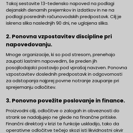
Takoj sestavite 13-tedensko napoved na podlagi
dejanskih denarnih prejemkov in izdatkov in ne na
podlagi posrednih računovodskih predpostavk. Cilj je
iskrena slika naslednjih 90 dni, ne uglajena slika.
2. Ponovna vzpostavitev discipline pri
napovedovanju.
Mnoge organizacije, ki so pod stresom, prenehajo
zaupati lastnim napovedim, še preden jih
posojilodajalci postavijo pod vprašaj navzven. Ponovna
vzpostavitev doslednih predpostavk in odgovornosti
za odstopanja najprej povrne notranje zaupanje pri
sprejemanju odločitev.
3. Ponovno povežite poslovanje in finance.
Proizvodni cilji, odločitve o zalogah in obveznosti do
strank se nadaljujejo ne glede na finančne pritiske.
Finančni direktorji v krizi te funkcije uskladijo, tako da
operativne odločitve tečejo skozi isti likvidnostni okvir