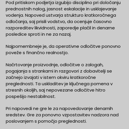
Pod pritiskom podjetja izgubijo disciplino pri določanju
prednostnih nalog, jasnost eskalacije in usklajevanje
vodenja. Napoved ustvarja strukturo kratkoročnega
odločanja, saj prisili vodstvo, da ocenjuje časovno
razporeditev likvidnosti, zaporedje plačil in denarne
posledice sproti in ne za nazaj.
Najpomembneje je, da operativne odločitve ponovno
poveže s finančno realnostjo.
Načrtovanje proizvodnje, odločitve o zalogah,
pogajanja s strankami in razgovori z dobavitelji se
začnejo izvajati v istem okviru kratkoročne
preglednosti. Ta uskladitev je ključnega pomena v
stresnih okoljih, saj nepovezane odločitve hitro
pospešijo nestabilnost.
Pri napovedi ne gre le za napovedovanje denarnih
sredstev. Gre za ponovno vzpostavitev nadzora nad
poslovanjem s pomočjo preglednosti.