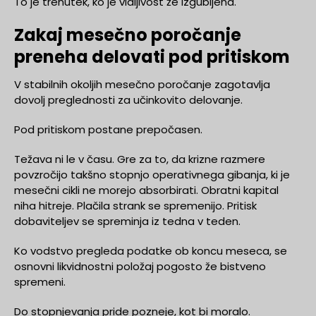
To je trenutek, ko je vidljivost že izgubljena.
Zakaj mesečno poročanje
preneha delovati pod pritiskom
V stabilnih okoljih mesečno poročanje zagotavlja
dovolj preglednosti za učinkovito delovanje.
Pod pritiskom postane prepočasen.
Težava ni le v času. Gre za to, da krizne razmere
povzročijo takšno stopnjo operativnega gibanja, ki je
mesečni cikli ne morejo absorbirati. Obratni kapital
niha hitreje. Plačila strank se spremenijo. Pritisk
dobaviteljev se spreminja iz tedna v teden.
Ko vodstvo pregleda podatke ob koncu meseca, se
osnovni likvidnostni položaj pogosto že bistveno
spremeni.
Do stopnjevanja pride pozneje, kot bi moralo.