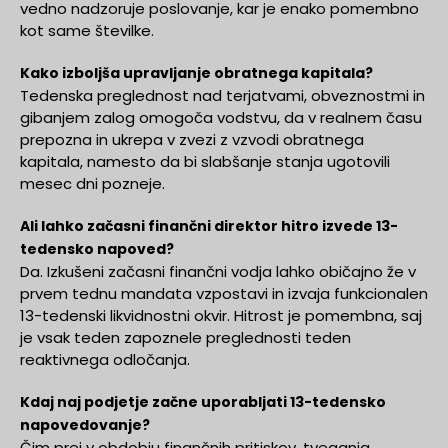
vedno nadzoruje poslovanje, kar je enako pomembno
kot same številke.
Kako izboljša upravljanje obratnega kapitala?
Tedenska preglednost nad terjatvami, obveznostmi in
gibanjem zalog omogoča vodstvu, da v realnem času
prepozna in ukrepa v zvezi z vzvodi obratnega
kapitala, namesto da bi slabšanje stanja ugotovili
mesec dni pozneje.
Ali lahko začasni finančni direktor hitro izvede 13-
tedensko napoved?
Da. Izkušeni začasni finančni vodja lahko običajno že v
prvem tednu mandata vzpostavi in izvaja funkcionalen
13-tedenski likvidnostni okvir. Hitrost je pomembna, saj
je vsak teden zapoznele preglednosti teden
reaktivnega odločanja.
Kdaj naj podjetje začne uporabljati 13-tedensko
napovedovanje?
Čim prej v obdobju finančnih pritiskov, tveganja