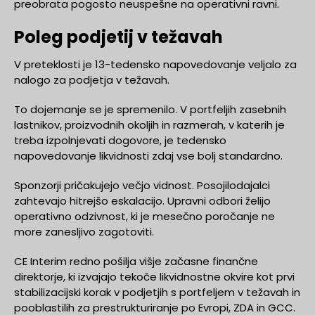
preobrata pogosto neuspešne na operativni ravni.
Poleg podjetij v težavah
V preteklosti je 13-tedensko napovedovanje veljalo za
nalogo za podjetja v težavah.
To dojemanje se je spremenilo. V portfeljih zasebnih
lastnikov, proizvodnih okoljih in razmerah, v katerih je
treba izpolnjevati dogovore, je tedensko
napovedovanje likvidnosti zdaj vse bolj standardno.
Sponzorji pričakujejo večjo vidnost. Posojilodajalci
zahtevajo hitrejšo eskalacijo. Upravni odbori želijo
operativno odzivnost, ki je mesečno poročanje ne
more zanesljivo zagotoviti.
CE Interim redno pošilja višje začasne finančne
direktorje, ki izvajajo tekoče likvidnostne okvire kot prvi
stabilizacijski korak v podjetjih s portfeljem v težavah in
pooblastilih za prestrukturiranje po Evropi, ZDA in GCC.