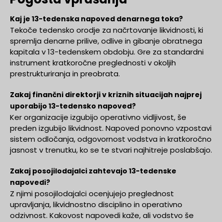
Kaj je 13-tedenska napoved denarnega toka?
Tekoče tedensko orodje za načrtovanje likvidnosti, ki
spremlja denarne prilive, odlive in gibanje obratnega
kapitala v 13-tedenskem obdobju. Gre za standardni
instrument kratkoročne preglednosti v okoljih
prestrukturiranja in preobrata.
Zakaj finančni direktorji v kriznih situacijah najprej
uporabijo 13-tedensko napoved?
Ker organizacije izgubijo operativno vidljivost, še
preden izgubijo likvidnost. Napoved ponovno vzpostavi
sistem odločanja, odgovornost vodstva in kratkoročno
jasnost v trenutku, ko se te stvari najhitreje poslabšajo.
Zakaj posojilodajalci zahtevajo 13-tedenske
napovedi?
Z njimi posojilodajalci ocenjujejo preglednost
upravljanja, likvidnostno disciplino in operativno
odzivnost. Kakovost napovedi kaže, ali vodstvo še