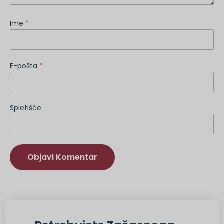
Ime
*
E-pošta
*
Spletišče
Druga
možnost: