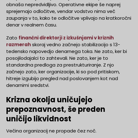
obnaša nepredvidljivo. Operativne ekipe še naprej
sprejemajo odločitve, vendar vodstvo nima več
zaupanja v to, kako te odločitve vplivajo na kratkoročni
denar v realnem času.
Zato
finančni direktorji z izkušnjami v kriznih
razmerah
skoraj vedno začnejo stabilizacijo s 13-
tedensko napovedjo denarnega toka. Ne zato, ker bi
posojilodajalci to zahtevali. Ne zato, ker je to
standardna predloga za prestrukturiranje. Z njo
začnejo zato, ker organizacije, ki so pod pritiskom,
hitreje izgubijo pregled nad poslovanjem kot nad
denarnimi sredstvi.
Krizna okolja uničujejo
prepoznavnost, še preden
uničijo likvidnost
Večina organizacij ne propade čez noč.