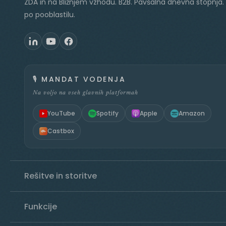
ZDA in na Bližnjem vzhodu. B2B. Pavšalna dnevna stopnja.
po pooblastilu.
🎙️
MANDAT VODENJA
Na voljo na vseh glavnih platformah
YouTube
Spotify
Apple
Amazon
Castbox
Rešitve in storitve
Funkcije