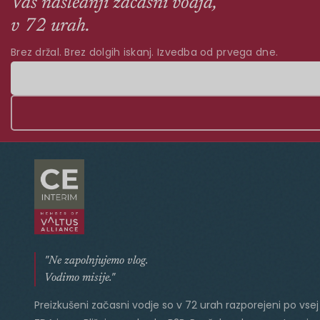
Vaš naslednji začasni vodja,
v 72 urah.
Brez držal. Brez dolgih iskanj. Izvedba od prvega dne.
"Ne zapolnjujemo vlog.
Vodimo misije."
Preizkušeni začasni vodje so v 72 urah razporejeni po vsej 