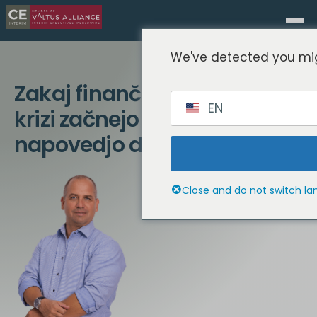
We've detected you mig
Zakaj finančni direktorji v
EN
krizi začnejo s 13-tedensko
napovedjo denarnih tokov
Close and do not switch l