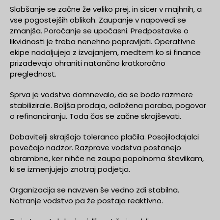
Slabšanje se začne že veliko prej, in sicer v majhnih, a
vse pogostejših oblikah. Zaupanje v napovedi se
zmanjša. Poročanje se upočasni. Predpostavke o
likvidnosti je treba nenehno popravljati. Operativne
ekipe nadaljujejo z izvajanjem, medtem ko si finance
prizadevajo ohraniti natančno kratkoročno
preglednost.
Sprva je vodstvo domnevalo, da se bodo razmere
stabilizirale. Boljša prodaja, odložena poraba, pogovor
o refinanciranju. Toda čas se začne skrajševati.
Dobavitelji skrajšajo toleranco plačila. Posojilodajalci
povečajo nadzor. Razprave vodstva postanejo
obrambne, ker nihče ne zaupa popolnoma številkam,
ki se izmenjujejo znotraj podjetja.
Organizacija se navzven še vedno zdi stabilna.
Notranje vodstvo pa že postaja reaktivno.