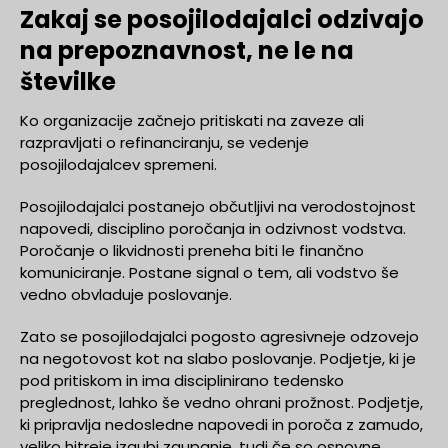
Zakaj se posojilodajalci odzivajo
na prepoznavnost, ne le na
številke
Ko organizacije začnejo pritiskati na zaveze ali
razpravljati o refinanciranju, se vedenje
posojilodajalcev spremeni.
Posojilodajalci postanejo občutljivi na verodostojnost
napovedi, disciplino poročanja in odzivnost vodstva.
Poročanje o likvidnosti preneha biti le finančno
komuniciranje. Postane signal o tem, ali vodstvo še
vedno obvladuje poslovanje.
Zato se posojilodajalci pogosto agresivneje odzovejo
na negotovost kot na slabo poslovanje. Podjetje, ki je
pod pritiskom in ima disciplinirano tedensko
preglednost, lahko še vedno ohrani prožnost. Podjetje,
ki pripravlja nedosledne napovedi in poroča z zamudo,
veliko hitreje izgubi zaupanje, tudi če so osnovne