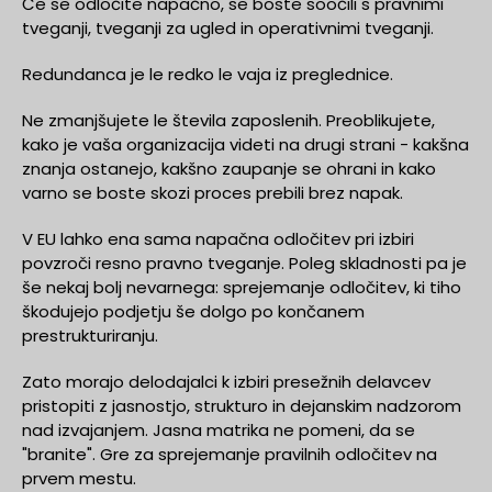
Če se odločite napačno, se boste soočili s pravnimi
tveganji, tveganji za ugled in operativnimi tveganji.
Redundanca je le redko le vaja iz preglednice.
Ne zmanjšujete le števila zaposlenih. Preoblikujete,
kako je vaša organizacija videti na drugi strani - kakšna
znanja ostanejo, kakšno zaupanje se ohrani in kako
varno se boste skozi proces prebili brez napak.
V EU lahko ena sama napačna odločitev pri izbiri
povzroči resno pravno tveganje. Poleg skladnosti pa je
še nekaj bolj nevarnega: sprejemanje odločitev, ki tiho
škodujejo podjetju še dolgo po končanem
prestrukturiranju.
Zato morajo delodajalci k izbiri presežnih delavcev
pristopiti z jasnostjo, strukturo in dejanskim nadzorom
nad izvajanjem. Jasna matrika ne pomeni, da se
"branite". Gre za sprejemanje pravilnih odločitev na
prvem mestu.