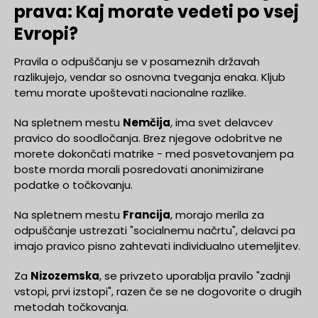
prava: Kaj morate vedeti po vsej
Evropi?
Pravila o odpuščanju se v posameznih državah
razlikujejo, vendar so osnovna tveganja enaka. Kljub
temu morate upoštevati nacionalne razlike.
Na spletnem mestu
Nemčija
, ima svet delavcev
pravico do soodločanja. Brez njegove odobritve ne
morete dokončati matrike - med posvetovanjem pa
boste morda morali posredovati anonimizirane
podatke o točkovanju.
Na spletnem mestu
Francija
, morajo merila za
odpuščanje ustrezati "socialnemu načrtu", delavci pa
imajo pravico pisno zahtevati individualno utemeljitev.
Za
Nizozemska
, se privzeto uporablja pravilo "zadnji
vstopi, prvi izstopi", razen če se ne dogovorite o drugih
metodah točkovanja.