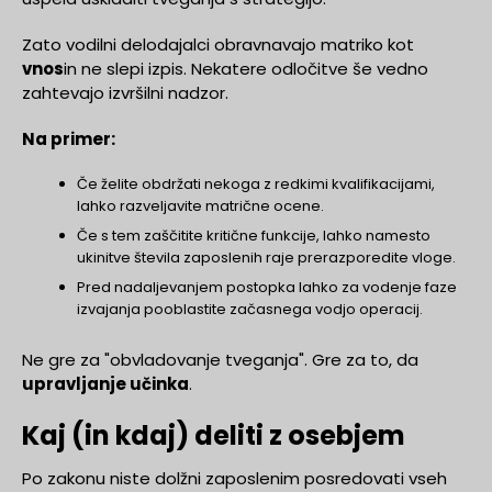
Zato vodilni delodajalci obravnavajo matriko kot
vnos
in ne slepi izpis. Nekatere odločitve še vedno
zahtevajo izvršilni nadzor.
Na primer:
Če želite obdržati nekoga z redkimi kvalifikacijami,
lahko razveljavite matrične ocene.
Če s tem zaščitite kritične funkcije, lahko namesto
ukinitve števila zaposlenih raje prerazporedite vloge.
Pred nadaljevanjem postopka lahko za vodenje faze
izvajanja pooblastite začasnega vodjo operacij.
Ne gre za "obvladovanje tveganja". Gre za to, da
upravljanje učinka
.
Kaj (in kdaj) deliti z osebjem
Po zakonu niste dolžni zaposlenim posredovati vseh