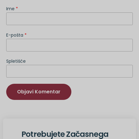
Ime
*
E-pošta
*
Spletišče
Druga
možnost:
Potrebujete Začasnega