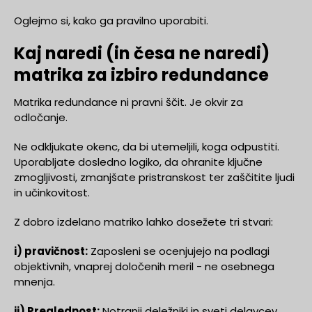
Oglejmo si, kako ga pravilno uporabiti.
Kaj naredi (in česa ne naredi)
matrika za izbiro redundance
Matrika redundance ni pravni ščit. Je okvir za
odločanje.
Ne odkljukate okenc, da bi utemeljili, koga odpustiti.
Uporabljate dosledno logiko, da ohranite ključne
zmogljivosti, zmanjšate pristranskost ter zaščitite ljudi
in učinkovitost.
Z dobro izdelano matriko lahko dosežete tri stvari:
i) pravičnost:
Zaposleni se ocenjujejo na podlagi
objektivnih, vnaprej določenih meril - ne osebnega
mnenja.
ii) Preglednost:
Notranji deležniki in sveti delavcev