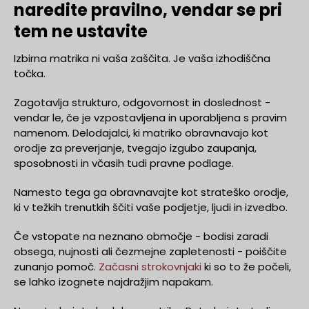
naredite pravilno, vendar se pri
tem ne ustavite
Izbirna matrika ni vaša zaščita. Je vaša izhodiščna
točka.
Zagotavlja strukturo, odgovornost in doslednost -
vendar le, če je vzpostavljena in uporabljena s pravim
namenom. Delodajalci, ki matriko obravnavajo kot
orodje za preverjanje, tvegajo izgubo zaupanja,
sposobnosti in včasih tudi pravne podlage.
Namesto tega ga obravnavajte kot strateško orodje,
ki v težkih trenutkih ščiti vaše podjetje, ljudi in izvedbo.
Če vstopate na neznano območje - bodisi zaradi
obsega, nujnosti ali čezmejne zapletenosti - poiščite
zunanjo pomoč.
Začasni strokovnjaki
ki so to že počeli,
se lahko izognete najdražjim napakam.