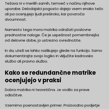
Težava ni v merilih samih, temveč v načinu njihove
uporabe. Delodajalci pogosto dajejo vsem enako težo
ali pa ocenjujejo ljudi preširoko, kar povzroča
dvoumnost.
Namesto tega mora matrika odražati poslovne
prednostne naloge. Če je uspešnost pomembnejša
od delovne dobe, jo ustrezno ovrednotite.
In da, uteži se lahko razlikujejo glede na funkcijo. Samo
dokumentirajte svojo logiko in vključite kadrovsko
službo ali pravno službo.
Kako se redundančne matrike
ocenjujejo v praksi
Dobra matrika ni teoretična. Je vodilo za prave
odločitve.
Vzemimo poenostavljen primer. Proizvodno podjetje