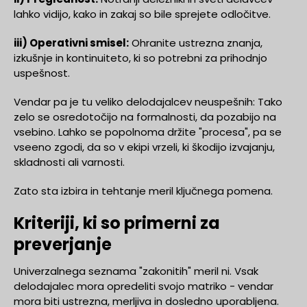
lahko vidijo, kako in zakaj so bile sprejete odločitve.
iii) Operativni smisel:
Ohranite ustrezna znanja,
izkušnje in kontinuiteto, ki so potrebni za prihodnjo
uspešnost.
Vendar pa je tu veliko delodajalcev neuspešnih: Tako
zelo se osredotočijo na formalnosti, da pozabijo na
vsebino. Lahko se popolnoma držite "procesa", pa se
vseeno zgodi, da so v ekipi vrzeli, ki škodijo izvajanju,
skladnosti ali varnosti.
Zato sta izbira in tehtanje meril ključnega pomena.
Kriteriji, ki so primerni za
preverjanje
Univerzalnega seznama "zakonitih" meril ni. Vsak
delodajalec mora opredeliti svojo matriko - vendar
mora biti ustrezna, merljiva in dosledno uporabljena.