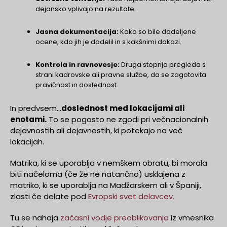
dejansko vplivajo na rezultate.
Jasna dokumentacija:
Kako so bile dodeljene
ocene, kdo jih je dodelil in s kakšnimi dokazi.
Kontrola in ravnovesje:
Druga stopnja pregleda s
strani kadrovske ali pravne službe, da se zagotovita
pravičnost in doslednost.
In predvsem...
doslednost med lokacijami ali
enotami.
To se pogosto ne zgodi pri večnacionalnih
dejavnostih ali dejavnostih, ki potekajo na več
lokacijah.
Matrika, ki se uporablja v nemškem obratu, bi morala
biti načeloma (če že ne natančno) usklajena z
matriko, ki se uporablja na Madžarskem ali v Španiji,
zlasti če delate pod
Evropski svet delavcev.
Tu se nahaja
začasni vodje preoblikovanja
iz vmesnika