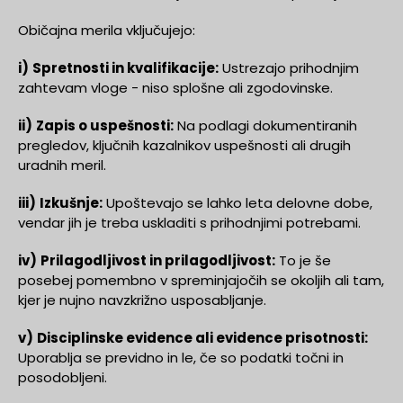
Običajna merila vključujejo:
i)
Spretnosti in kvalifikacije:
Ustrezajo prihodnjim
zahtevam vloge - niso splošne ali zgodovinske.
ii)
Zapis o uspešnosti:
Na podlagi dokumentiranih
pregledov, ključnih kazalnikov uspešnosti ali drugih
uradnih meril.
iii)
Izkušnje:
Upoštevajo se lahko leta delovne dobe,
vendar jih je treba uskladiti s prihodnjimi potrebami.
iv)
Prilagodljivost in prilagodljivost:
To je še
posebej pomembno v spreminjajočih se okoljih ali tam,
kjer je nujno navzkrižno usposabljanje.
v)
Disciplinske evidence ali evidence prisotnosti:
Uporablja se previdno in le, če so podatki točni in
posodobljeni.