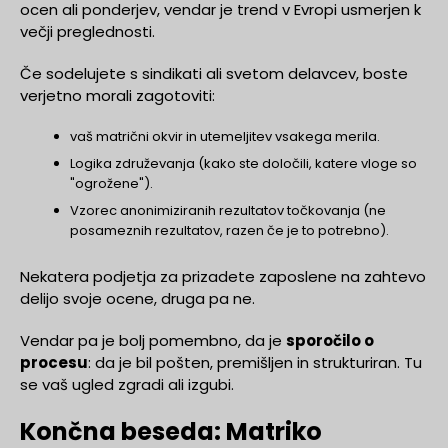
ocen ali ponderjev, vendar je trend v Evropi usmerjen k
večji preglednosti.
Če sodelujete s sindikati ali svetom delavcev, boste
verjetno morali zagotoviti:
vaš matrični okvir in utemeljitev vsakega merila.
Logika združevanja (kako ste določili, katere vloge so
"ogrožene").
Vzorec anonimiziranih rezultatov točkovanja (ne
posameznih rezultatov, razen če je to potrebno).
Nekatera podjetja za prizadete zaposlene na zahtevo
delijo svoje ocene, druga pa ne.
Vendar pa je bolj pomembno, da je
sporočilo o
procesu
: da je bil pošten, premišljen in strukturiran. Tu
se vaš ugled zgradi ali izgubi.
Končna beseda: Matriko