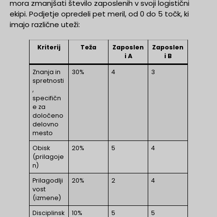
mora zmanjšati število zaposlenih v svoji logistični
ekipi. Podjetje opredeli pet meril, od 0 do 5 točk, ki
imajo različne uteži:
Kriterij
Teža
Zaposlen
Zaposlen
i A
i B
Znanja in
30%
4
3
spretnosti
,
specifičn
e za
določeno
delovno
mesto
Obisk
20%
5
4
(prilagoje
n)
Prilagodlji
20%
2
4
vost
(izmene)
Disciplinsk
10%
5
5