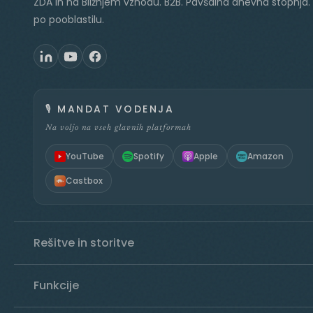
ZDA in na Bližnjem vzhodu. B2B. Pavšalna dnevna stopnja.
po pooblastilu.
🎙️
MANDAT VODENJA
Na voljo na vseh glavnih platformah
YouTube
Spotify
Apple
Amazon
Castbox
Rešitve in storitve
Funkcije