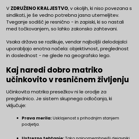
V
ZDRUŽENO KRALJESTVO
, v okoljih, ki niso povezana s
sindikati, je še vedno potrebna jasna utemeljitev.
Tveganje sodišč je resnično - in zapiski, ki so nastali
med točkovanjem, so lahko zakonsko zahtevani.
Vsaka država se razlikuje, vendar najboljši delodajalci
uporabljajo enotna načela: objektivnost, preglednost
in doslednost - ne glede na geografsko lego.
Kaj naredi dobro matriko
učinkovito v resničnem življenju
Učinkovita matrika presežkov ni le orodje za
preglednico. Je sistem skupnega odločanja, ki
vključuje:
Prava merila:
Usklajenost s prihodnjim stanjem
podjetja.
Ustrezno tehtanje:
Tako najpomembnejši dejavniki