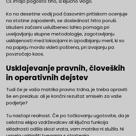
CE imajo pogosto tiho, a ključno vlogo.
Ko na desetine vodij pod časovnim pritiskom ocenjuje
na stotine zaposlenih, se doslednost hitro poruši.
Izkušeni začasni uslužbenec lahko pomaga pri
uveljavljanju skupne metodologije, zagotavljanju
usklajenosti med lokacijami in izpodbijanju meril, ki so
na papirju morda videti poštena, pri izvajanju pa
povzročajo kaos.
Usklajevanje pravnih, človeških
in operativnih dejstev
Tudi če je vaša matrika pravno trdna, je treba opraviti
še en preizkus: ali je končni rezultat smiseln za vaše
podjetje?
Tu nastopi realnost. Če po točkovanju ugotovite, da je
celotna ekipa vzdrževalcev ali ključna funkcija
skladnosti odšla skozi vrata, vam matrika ni služila. Ni
uspela uskladiti tveganja s strategijo.