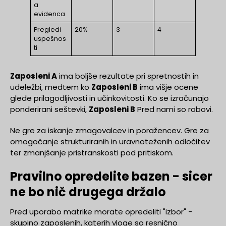
a
evidenca
Pregledi
20%
3
4
uspešnos
ti
Zaposleni A
ima boljše rezultate pri spretnostih in
udeležbi, medtem ko
Zaposleni B
ima višje ocene
glede prilagodljivosti in učinkovitosti. Ko se izračunajo
ponderirani seštevki,
Zaposleni B
Pred nami so robovi.
Ne gre za iskanje zmagovalcev in poražencev. Gre za
omogočanje strukturiranih in uravnoteženih odločitev
ter zmanjšanje pristranskosti pod pritiskom.
Pravilno opredelite bazen - sicer
ne bo nič drugega držalo
Pred uporabo matrike morate opredeliti "izbor" -
skupino zaposlenih, katerih vloge so resnično