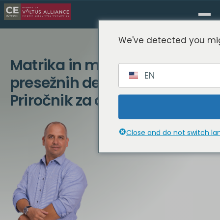
We've detected you mig
Matrika in merila za izbiro
EN
presežnih delavcev:
Priročnik za delodajalce
Close and do not switch l