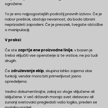
ogrožene.
To je eno najpogostejših področij pravnih izzivov. Če je
nabor preširok, obstaja nevarnost, da bodo izbrani
neprizadeti zaposleni. Če je preozek, tvegate obtožbe
o manipulaciji.
V praksi:
Če ste
zaprtje ene proizvodne linije
, v bazen je
treba vključiti vse operaterje iz te vrstice, ne pa tudi
drugih.
Če
združevanje ekip
, skupina lahko zajema obe
funkciji, vendar mora biti primerljivost jasno
opredeljena.
Vedno dokumentirajte, zakaj so vloge vključene ali
izključene. V več državah morajo svet delavcev ali
zunanji svetovalci pregledati vašo logiko, preden se
matrika razdeli.