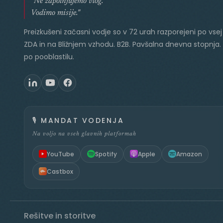
"Ne zapolnjujemo vlog.
Vodimo misije."
Preizkušeni začasni vodje so v 72 urah razporejeni po vsej 
ZDA in na Bližnjem vzhodu. B2B. Pavšalna dnevna stopnja.
po pooblastilu.
🎙️
MANDAT VODENJA
Na voljo na vseh glavnih platformah
YouTube
Spotify
Apple
Amazon
Castbox
Rešitve in storitve