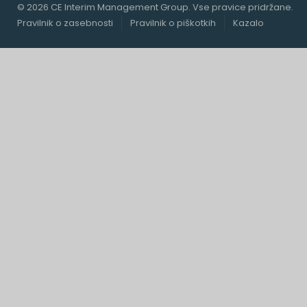
© 2026 CE Interim Management Group. Vse pravice pridržane.
Pravilnik o zasebnosti
Pravilnik o piškotkih
Kazalo