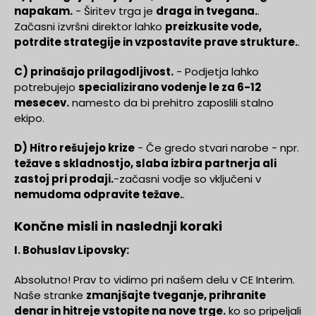
napakam.
- Širitev trga je
draga in tvegana.
.
Začasni izvršni direktor lahko
preizkusite vode,
potrdite strategije in vzpostavite prave strukture.
.
C) prinašajo prilagodljivost.
- Podjetja lahko
potrebujejo
specializirano vodenje le za 6-12
mesecev.
namesto da bi prehitro zaposlili stalno
ekipo.
D) Hitro rešujejo krize
- Če gredo stvari narobe - npr.
težave s skladnostjo, slaba izbira partnerja ali
zastoj pri prodaji.
-začasni vodje so vključeni v
nemudoma odpravite težave.
.
Končne misli in naslednji koraki
I. Bohuslav Lipovsky:
Absolutno! Prav to vidimo pri našem delu v CE Interim.
Naše stranke
zmanjšajte tveganje, prihranite
denar in hitreje vstopite na nove trge.
ko so pripeljali