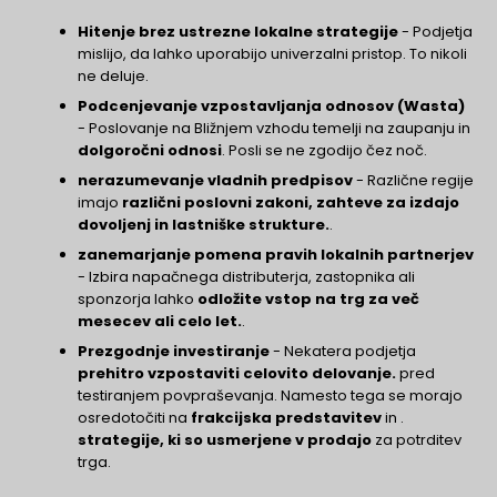
Hitenje brez ustrezne lokalne strategije
- Podjetja
mislijo, da lahko uporabijo univerzalni pristop. To nikoli
ne deluje.
Podcenjevanje vzpostavljanja odnosov (Wasta)
- Poslovanje na Bližnjem vzhodu temelji na zaupanju in
dolgoročni odnosi
. Posli se ne zgodijo čez noč.
nerazumevanje vladnih predpisov
- Različne regije
imajo
različni poslovni zakoni, zahteve za izdajo
dovoljenj in lastniške strukture.
.
zanemarjanje pomena pravih lokalnih partnerjev
- Izbira napačnega distributerja, zastopnika ali
sponzorja lahko
odložite vstop na trg za več
mesecev ali celo let.
.
Prezgodnje investiranje
- Nekatera podjetja
prehitro vzpostaviti celovito delovanje.
pred
testiranjem povpraševanja. Namesto tega se morajo
osredotočiti na
frakcijska predstavitev
in .
strategije, ki so usmerjene v prodajo
za potrditev
trga.