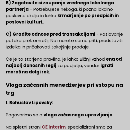
B) Zagotovite si zaupanja vrednega lokalnega
partnerja
- Potrebujete nekoga, ki pozna lokalno
poslovno okolje in lahko
krmarjenje po predpisih in
poslovni kulturi.
.
C) Gradite odnose pred transakcijami
- Poslovanje
poteka prek omrežij. Ne morete samo priti, predstaviti
izdelka in pričakovati takojšnje prodaje.
Če je to storjeno pravilno, je lahko Bližnji vzhod
ena od
najbolj donosnih regij
za podjetja, vendar
igrati
moraš na dolgi rok
.
Vloga začasnih menedžerjev pri vstopu na
trg
I. Bohuslav Lipovsky:
Pogovorimo se o
vloga začasnega upravljanja
.
Na spletni strani
CE Interim
, specializirani smo za