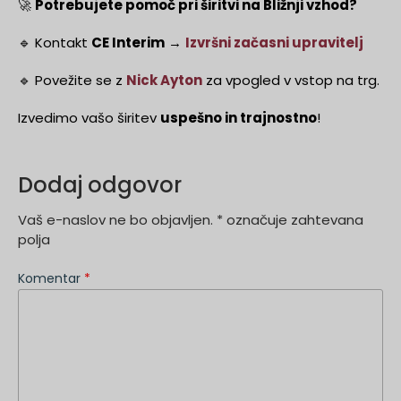
🚀
Potrebujete pomoč pri širitvi na Bližnji vzhod?
🔹 Kontakt
CE Interim
→
Izvršni začasni upravitelj
🔹 Povežite se z
Nick Ayton
za vpogled v vstop na trg.
Izvedimo vašo širitev
uspešno in trajnostno
!
Dodaj odgovor
Vaš e-naslov ne bo objavljen.
*
označuje zahtevana
polja
Komentar
*