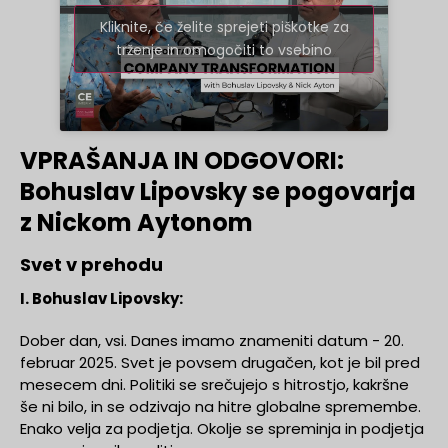
Kliknite, če želite sprejeti piškotke za
trženje in omogočiti to vsebino
VPRAŠANJA IN ODGOVORI:
Bohuslav Lipovsky se pogovarja
z Nickom Aytonom
Svet v prehodu
I. Bohuslav Lipovsky:
Dober dan, vsi. Danes imamo znameniti datum - 20.
februar 2025. Svet je povsem drugačen, kot je bil pred
mesecem dni. Politiki se srečujejo s hitrostjo, kakršne
še ni bilo, in se odzivajo na hitre globalne spremembe.
Enako velja za podjetja. Okolje se spreminja in podjetja