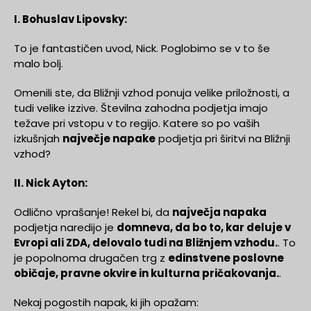
I. Bohuslav Lipovsky:
To je fantastičen uvod, Nick. Poglobimo se v to še
malo bolj.
Omenili ste, da Bližnji vzhod ponuja velike priložnosti, a
tudi velike izzive. Številna zahodna podjetja imajo
težave pri vstopu v to regijo. Katere so po vaših
izkušnjah
največje napake
podjetja pri širitvi na Bližnji
vzhod?
II. Nick Ayton:
Odlično vprašanje! Rekel bi, da
največja napaka
podjetja naredijo je
domneva, da bo to, kar deluje v
Evropi ali ZDA, delovalo tudi na Bližnjem vzhodu.
. To
je popolnoma drugačen trg z
edinstvene poslovne
običaje, pravne okvire in kulturna pričakovanja.
.
Nekaj pogostih napak, ki jih opažam: