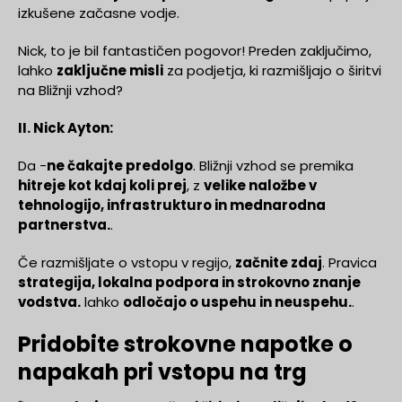
izkušene začasne vodje.
Nick, to je bil fantastičen pogovor! Preden zaključimo,
lahko
zaključne misli
za podjetja, ki razmišljajo o širitvi
na Bližnji vzhod?
II. Nick Ayton:
Da -
ne čakajte predolgo
. Bližnji vzhod se premika
hitreje kot kdaj koli prej
, z
velike naložbe v
tehnologijo, infrastrukturo in mednarodna
partnerstva.
.
Če razmišljate o vstopu v regijo,
začnite zdaj
. Pravica
strategija, lokalna podpora in strokovno znanje
vodstva.
lahko
odločajo o uspehu in neuspehu.
.
Pridobite strokovne napotke o
napakah pri vstopu na trg