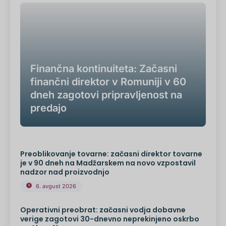
Finančna kontinuiteta: Začasni
finančni direktor v Romuniji v 60
dneh zagotovi pripravljenost na
predajo
Preoblikovanje tovarne: začasni direktor tovarne
je v 90 dneh na Madžarskem na novo vzpostavil
nadzor nad proizvodnjo
6. avgust 2026
Operativni preobrat: začasni vodja dobavne
verige zagotovi 30-dnevno neprekinjeno oskrbo