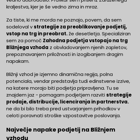
kraljestva, kjer je še vedno zima in mraz.
Za tiste, ki me morda ne poznajo, povem, da sem
sodeloval v
strategije za preoblikovanje podjetij,
vstop na trg in preobrat.
že desetletja. Specializiran
sem za pomoč
Zahodna podjetja vstopajo na trg
Bližnjega vzhoda
z obvladovanjem njenih zapletov,
prepoznavanjem priložnosti in izogibanjem dragim
napakam.
Bližnji vzhod je izjemno dinamična regija, polna
potenciala, vendar predstavlja tudi edinstvene izzive,
na katere morajo biti podjetja pripravljena. Tu se
znajdem jaz - pomagam podjetjem razviti
strategije
prodaje, distribucije, licenciranja in partnerstva.
ne da bi bilo treba pred ustvarjanjem prihodkov v
celoti poravnati stroške vzpostavitve poslovanja.
Največje napake podjetij na Bližnjem
vzhodu