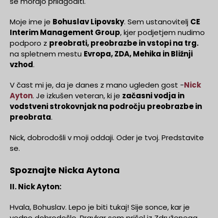
se morajo prilagoditi.
Moje ime je
Bohuslav Lipovsky
. Sem ustanovitelj
CE
Interim Management Group
, kjer podjetjem nudimo
podporo z
preobrati, preobrazbe in vstopi na trg.
na spletnem mestu
Evropa, ZDA, Mehika in Bližnji
vzhod
.
V čast mi je, da je danes z mano ugleden gost -
Nick
Ayton
. Je izkušen veteran, ki je
začasni vodja in
vodstveni strokovnjak na področju preobrazbe in
preobrata
.
Nick, dobrodošli v moji oddaji. Oder je tvoj. Predstavite
se.
Spoznajte Nicka Aytona
II. Nick Ayton:
Hvala, Bohuslav. Lepo je biti tukaj! Sije sonce, kar je
vedno dobrodošlo. Pravkar sem prišel iz Združenega