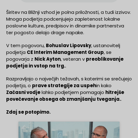
Širitev na Bližnji vzhod je polna priložnosti, a tudi izzivov.
Mnoga podjetja podcenjujejo zapletenost lokalne
poslovne kulture, predpisov in dinamike partnerstva
ter pogosto delajo drage napake.
V tem pogovoru,
Bohuslav Lipovsky
, ustanovitelj
podjetja
CE Interim Management Group
, se
pogovarja z
Nick Ayton
, veteran v
preoblikovanje
podjetja in vstop na trg.
.
Razpravljajo o največjih težavah, s katerimi se srečujejo
podjetja, o
prave strategije za uspeh
in kako
Začasni vodje
lahko podjetjem pomagajo
hitrejše
povečevanje obsega ob zmanjšanju tveganja.
.
Zdaj se potopimo.