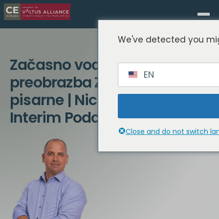
We've detected you mig
Začasno vodstvo,
EN
preobrazba ZAE in družinske
pisarne | Nick Ayton | CE
Interim Podcast
Close and do not switch l