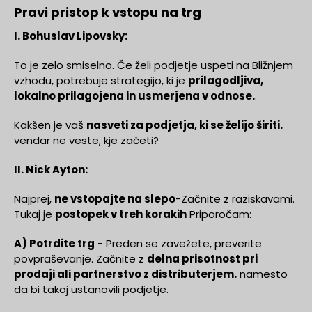
Pravi pristop k vstopu na trg
I. Bohuslav Lipovsky:
To je zelo smiselno. Če želi podjetje uspeti na Bližnjem
vzhodu, potrebuje strategijo, ki je
prilagodljiva,
lokalno prilagojena in usmerjena v odnose.
.
Kakšen je vaš
nasveti za podjetja, ki se želijo širiti.
vendar ne veste, kje začeti?
II. Nick Ayton:
Najprej,
ne vstopajte na slepo
-Začnite z raziskavami.
Tukaj je
postopek v treh korakih
Priporočam:
A) Potrdite trg
- Preden se zavežete, preverite
povpraševanje. Začnite z
delna prisotnost pri
prodaji ali partnerstvo z distributerjem.
namesto
da bi takoj ustanovili podjetje.