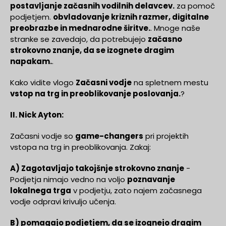
postavljanje začasnih vodilnih delavcev.
za pomoč
podjetjem.
obvladovanje kriznih razmer, digitalne
preobrazbe in mednarodne širitve.
. Mnoge naše
stranke se zavedajo, da potrebujejo
začasno
strokovno znanje, da se izognete dragim
napakam.
.
Kako vidite vlogo
Začasni vodje
na spletnem mestu
vstop na trg in preoblikovanje poslovanja.
?
II. Nick Ayton:
Začasni vodje so
game-changers
pri projektih
vstopa na trg in preoblikovanja. Zakaj:
A) Zagotavljajo takojšnje strokovno znanje
-
Podjetja nimajo vedno na voljo
poznavanje
lokalnega trga
v podjetju, zato najem začasnega
vodje odpravi krivuljo učenja.
B) pomagajo podjetjem, da se izognejo dragim