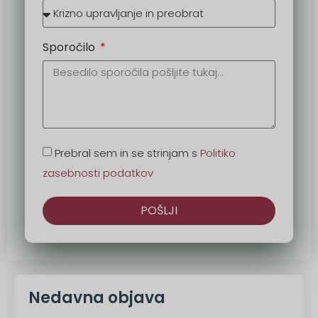
Sporočilo
Prebral sem in se strinjam s
Politiko
zasebnosti podatkov
POŠLJI
Druga
možnost:
Nedavna objava