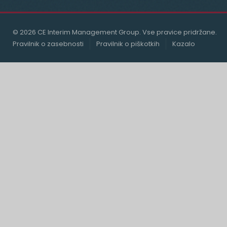
© 2026 CE Interim Management Group. Vse pravice pridržane.
Pravilnik o zasebnosti
Pravilnik o piškotkih
Kazalo