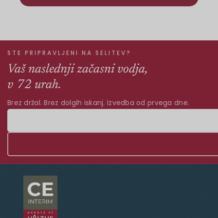
STE PRIPRAVLJENI NA SELITEV?
Vaš naslednji začasni vodja,
v 72 urah.
Brez držal. Brez dolgih iskanj. Izvedba od prvega dne.