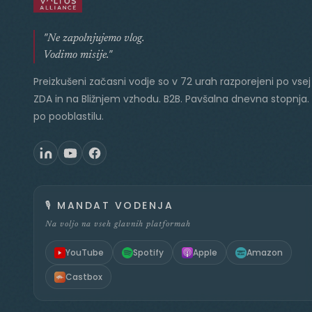
"Ne zapolnjujemo vlog.
Vodimo misije."
Preizkušeni začasni vodje so v 72 urah razporejeni po vsej 
ZDA in na Bližnjem vzhodu. B2B. Pavšalna dnevna stopnja.
po pooblastilu.
🎙️
MANDAT VODENJA
Na voljo na vseh glavnih platformah
YouTube
Spotify
Apple
Amazon
Castbox