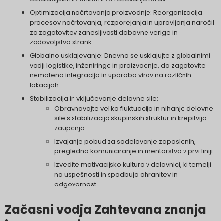
Optimizacija načrtovanja proizvodnje: Reorganizacija
procesov načrtovanja, razporejanja in upravljanja naročil
za zagotovitev zanesljivosti dobavne verige in
zadovoljstva strank.
Globalno usklajevanje: Dnevno se usklajujte z globalnimi
vodji logistike, inženiringa in proizvodnje, da zagotovite
nemoteno integracijo in uporabo virov na različnih
lokacijah.
Stabilizacija in vključevanje delovne sile:
Obravnavajte veliko fluktuacijo in nihanje delovne
sile s stabilizacijo skupinskih struktur in krepitvijo
zaupanja.
Izvajanje pobud za sodelovanje zaposlenih,
pregledno komuniciranje in mentorstvo v prvi liniji.
Izvedite motivacijsko kulturo v delavnici, ki temelji
na uspešnosti in spodbuja ohranitev in
odgovornost.
Začasni vodja Zahtevana znanja