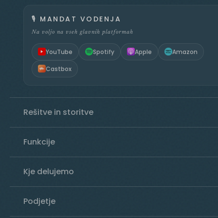
🎙️
MANDAT VODENJA
Na voljo na vseh glavnih platformah
YouTube
Spotify
Apple
Amazon
Castbox
Rešitve in storitve
Funkcije
Kje delujemo
Podjetje