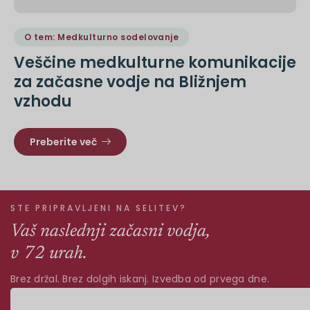
O tem: Medkulturno sodelovanje
Veščine medkulturne komunikacije
za začasne vodje na Bližnjem
vzhodu
Preberite več
STE PRIPRAVLJENI NA SELITEV?
Vaš naslednji začasni vodja,
v 72 urah.
Brez držal. Brez dolgih iskanj. Izvedba od prvega dne.