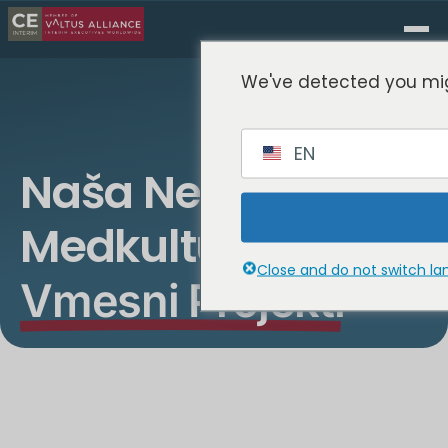
We've detected you mig
EN
Naša Nedavna
Medkulturna
Close and do not switch l
Vmesni Projekti