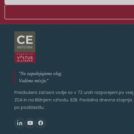
"Ne zapolnjujemo vlog.
Vodimo misije."
Preizkušeni začasni vodje so v 72 urah razporejeni po vsej 
ZDA in na Bližnjem vzhodu. B2B. Pavšalna dnevna stopnja.
po pooblastilu.