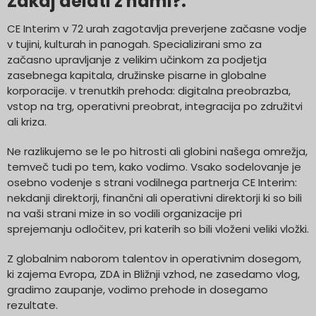
Zakaj delati z nami?:
CE Interim v 72 urah zagotavlja preverjene začasne vodje
v tujini, kulturah in panogah.
Specializirani smo za
začasno upravljanje z velikim učinkom za
podjetja
zasebnega kapitala, družinske pisarne in globalne
korporacije.
v trenutkih prehoda:
digitalna preobrazba,
vstop na trg, operativni preobrat, integracija po združitvi
ali kriza.
Ne razlikujemo se le po hitrosti ali globini našega omrežja,
temveč tudi po tem, kako vodimo. Vsako sodelovanje je
osebno vodenje s strani vodilnega partnerja CE Interim
:
nekdanji
direktorji, finančni ali operativni direktorji
ki so bili
na vaši strani mize in so vodili organizacije pri
sprejemanju odločitev, pri katerih so bili vloženi veliki vložki.
Z globalnim naborom talentov in operativnim dosegom,
ki zajema
Evropa, ZDA in Bližnji vzhod
, ne zasedamo vlog,
gradimo zaupanje, vodimo prehode in dosegamo
rezultate
.