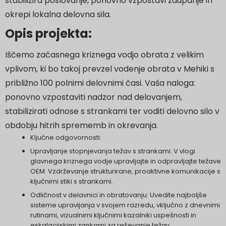
stabilizira poslovanje, ponovno vzpostavi zaupanje in
okrepi lokalna delovna sila.
Opis projekta:
Iščemo začasnega kriznega vodjo obrata z velikim
vplivom, ki bo takoj prevzel vodenje obrata v Mehiki s
približno 100 polnimi delovnimi časi. Vaša naloga:
ponovno vzpostaviti nadzor nad delovanjem,
stabilizirati odnose s strankami ter voditi delovno silo v
obdobju hitrih sprememb in okrevanja.
Ključne odgovornosti:
Upravljanje stopnjevanja težav s strankami: V vlogi
glavnega kriznega vodje upravljajte in odpravljajte težave
OEM. Vzdrževanje strukturirane, proaktivne komunikacije s
ključnimi stiki s strankami.
Odličnost v delavnici in obratovanju: Uvedite najboljše
sisteme upravljanja v svojem razredu, vključno z dnevnimi
rutinami, vizualnimi ključnimi kazalniki uspešnosti in
eskalacijskimi zankami za reševanje težav.