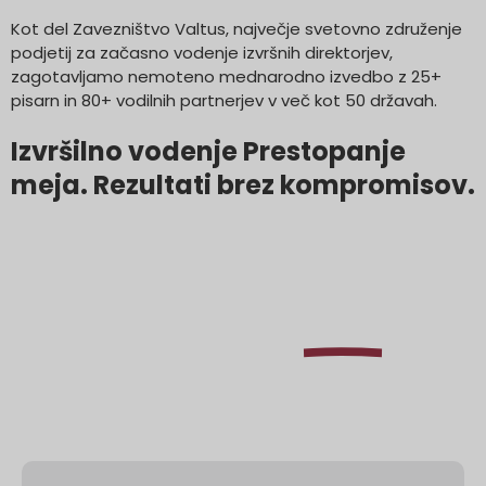
Kot del
Zavezništvo Valtus
,
največje svetovno združenje
podjetij za začasno vodenje izvršnih direktorjev,
zagotavljamo nemoteno mednarodno izvedbo z
25+
pisarn in 80+ vodilnih partnerjev v več kot 50 državah
.
Izvršilno vodenje Prestopanje
meja. Rezultati brez kompromisov.
Naučite se, kako
kot
Excel
začasni vodja