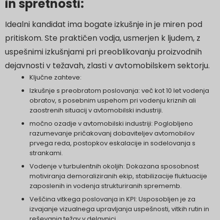
in spretnosti:
Idealni kandidat ima bogate izkušnje in je miren pod
pritiskom. Ste praktičen vodja, usmerjen k ljudem, z
uspešnimi izkušnjami pri preoblikovanju proizvodnih
dejavnosti v težavah, zlasti v avtomobilskem sektorju.
Ključne zahteve:
Izkušnje s preobratom poslovanja: več kot 10 let vodenja
obratov, s posebnim uspehom pri vodenju kriznih ali
zaostrenih situacij v avtomobilski industriji.
močno ozadje v avtomobilski industriji: Poglobljeno
razumevanje pričakovanj dobaviteljev avtomobilov
prvega reda, postopkov eskalacije in sodelovanja s
strankami.
Vodenje v turbulentnih okoljih: Dokazana sposobnost
motiviranja demoraliziranih ekip, stabilizacije fluktuacije
zaposlenih in vodenja strukturiranih sprememb.
Veščina vitkega poslovanja in KPI: Usposobljen je za
izvajanje vizualnega upravljanja uspešnosti, vitkih rutin in
reševanja težav v delavnici.