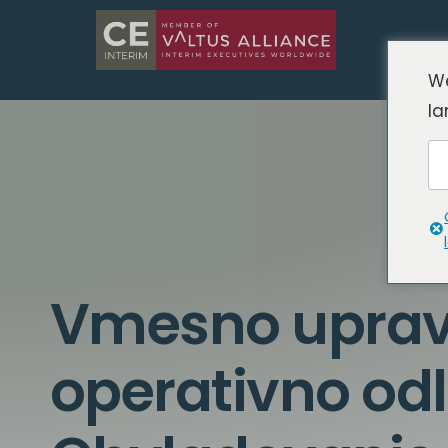
We
la
Vmesno upravl
operativno odl