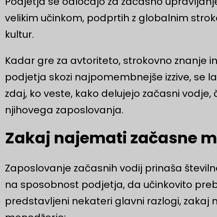
Podjetja se odločajo za začasno upravljanje,
velikim učinkom, podprtih z globalnim str
kultur.
Kadar gre za avtoriteto, strokovno znanje i
podjetja skozi najpomembnejše izzive, se l
zdaj, ko veste, kako delujejo začasni vodje
njihovega zaposlovanja.
Zakaj najemati začasne m
Zaposlovanje začasnih vodij prinaša števil
na sposobnost podjetja, da učinkovito pre
predstavljeni nekateri glavni razlogi, zaka