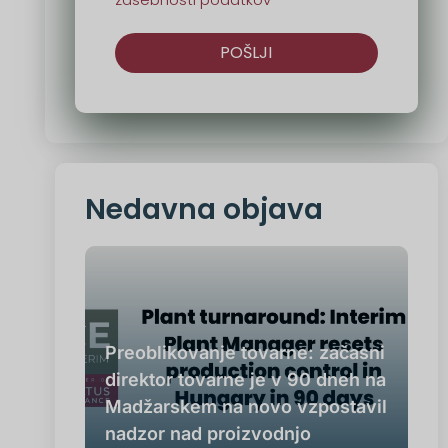
POŠLJI
Druga
možnost:
Nedavna objava
Preoblikovanje tovarne: začasni
direktor tovarne je v 90 dneh na
Madžarskem na novo vzpostavil
nadzor nad proizvodnjo