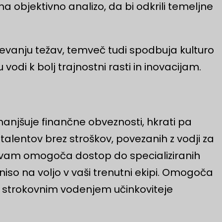
 objektivno analizo, da bi odkrili temeljne
evanju težav, temveč tudi spodbuja kulturo
vodi k bolj trajnostni rasti in inovacijam.
anjšuje finančne obveznosti, hkrati pa
entov brez stroškov, povezanih z vodji za
ij vam omogoča dostop do specializiranih
niso na voljo v vaši trenutni ekipi. Omogoča
 s strokovnim vodenjem učinkoviteje