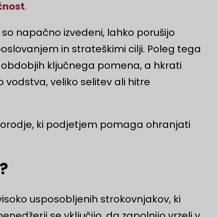
čnost
.
e so napačno izvedeni, lahko porušijo
lovanjem in strateškimi cilji. Poleg tega
h obdobjih ključnega pomena, a hkrati
vodstva, veliko selitev ali hitre
o orodje, ki podjetjem pomaga ohranjati
e?
isoko usposobljenih strokovnjakov, ki
enedžerji se vključijo, da zapolnijo vrzeli v