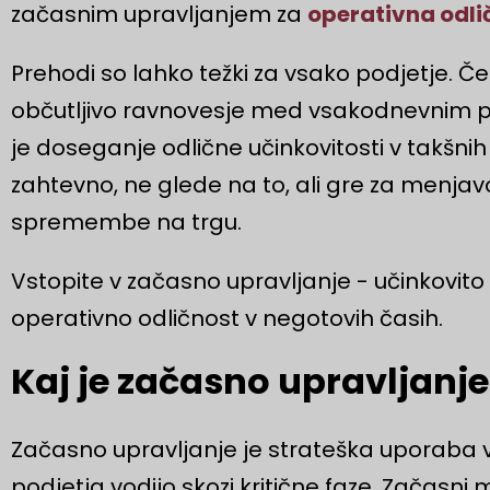
začasnim upravljanjem za
operativna odli
Prehodi so lahko težki za vsako podjetje. Č
občutljivo ravnovesje med vsakodnevnim pos
je doseganje odlične učinkovitosti v takšni
zahtevno, ne glede na to, ali gre za menjavo 
spremembe na trgu.
Vstopite v začasno upravljanje - učinkovit
operativno odličnost v negotovih časih.
Kaj je začasno upravljanj
Začasno upravljanje je strateška uporaba v
podjetja vodijo skozi kritične faze. Začasni m