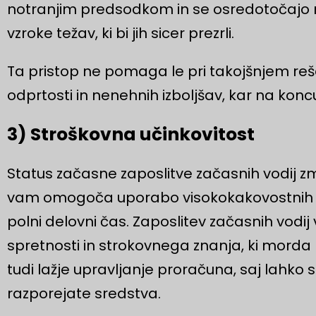
notranjim predsodkom in se osredotočajo na
vzroke težav, ki bi jih sicer prezrli.
Ta pristop ne pomaga le pri takojšnjem reš
odprtosti in nenehnih izboljšav, kar na koncu 
3) Stroškovna učinkovitost
Status začasne zaposlitve začasnih vodij zm
vam omogoča uporabo visokokakovostnih tal
polni delovni čas. Zaposlitev začasnih vod
spretnosti in strokovnega znanja, ki morda 
tudi lažje upravljanje proračuna, saj lahko
razporejate sredstva.