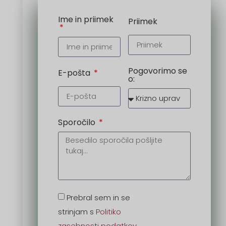
Ime in priimek
Priimek
Pogovorimo se
E-pošta
o:
Sporočilo
Prebral sem in se
strinjam s
Politiko
zasebnosti podatkov