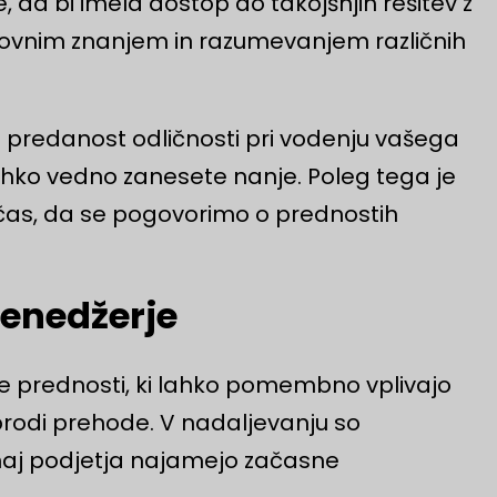
 da bi imela dostop do takojšnjih rešitev z
okovnim znanjem in razumevanjem različnih
n predanost odličnosti pri vodenju vašega
ahko vedno zanesete nanje. Poleg tega je
, čas, da se pogovorimo o prednostih
enedžerje
ne prednosti, ki lahko pomembno vplivajo
brodi prehode. V nadaljevanju so
j naj podjetja najamejo začasne