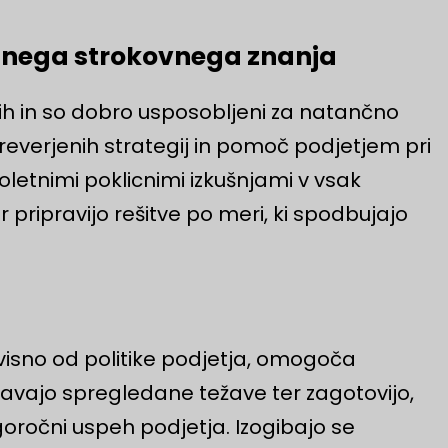
ranega strokovnega znanja
jih in so dobro usposobljeni za natančno
reverjenih strategij in pomoč podjetjem pri
oletnimi poklicnimi izkušnjami v vsak
 pripravijo rešitve po meri, ki spodbujajo
visno od politike podjetja, omogoča
vajo spregledane težave ter zagotovijo,
goročni uspeh podjetja. Izogibajo se