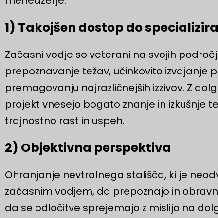
menedžerje:
1) Takojšen dostop do specializi
Začasni vodje so veterani na svojih področ
prepoznavanje težav, učinkovito izvajanje p
premagovanju najrazličnejših izzivov. Z dolg
projekt vnesejo bogato znanje in izkušnje ter
trajnostno rast in uspeh.
2) Objektivna perspektiva
Ohranjanje nevtralnega stališča, ki je neod
začasnim vodjem, da prepoznajo in obravna
da se odločitve sprejemajo z mislijo na dol