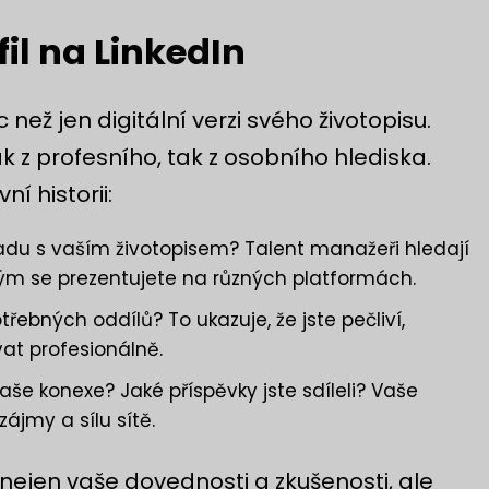
il na LinkedIn
c než jen digitální verzi svého životopisu.
ak z profesního, tak z osobního hlediska.
ní historii:
ouladu s vaším životopisem? Talent manažeři hledají
kým se prezentujete na různých platformách.
třebných oddílů? To ukazuje, že jste pečliví,
vat profesionálně.
 vaše konexe?
Jaké příspěvky jste sdíleli? Vaše
zájmy a sílu sítě.
 nejen vaše dovednosti a zkušenosti, ale