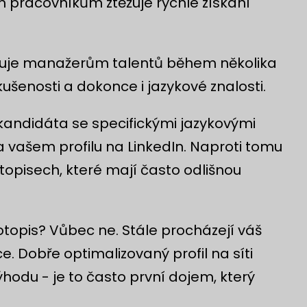
m pracovníkům ztěžuje rychlé získání
žňuje manažerům talentů během několika
ušenosti a dokonce i jazykové znalosti.
andidáta se specifickými jazykovými
a vašem profilu na LinkedIn. Naproti tomu
topisech, které mají často odlišnou
otopis? Vůbec ne. Stále procházejí váš
e. Dobře optimalizovaný profil na síti
hodu - je to často první dojem, který