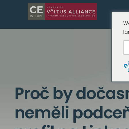
We
la
Proč by dočas
neměli podceň