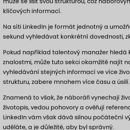
může se lišit svou strukturou, což náborový
klíčových informací.
Na síti LinkedIn je formát jednotný a umo
sekund vyhledávat konkrétní dovednosti, zk
Pokud například talentový manažer hledá k
znalostmi, může tuto sekci okamžitě najít n
vyhledávání stejných informací ve více živo
strukturu, zabere mnohem více času a úsilí.
Znamená to však, že náboráři vynechají živ
životopis, vedou pohovory a ověřují referenc
LinkedIn vám však dává silnou počáteční vý
uděláte, a je důležité, aby byl správný.