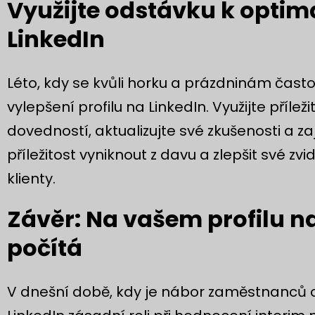
Využijte odstávku k optima
LinkedIn
Léto, kdy se kvůli horku a prázdninám čast
vylepšení profilu na LinkedIn. Využijte příle
dovedností, aktualizujte své zkušenosti a zaji
příležitost vyniknout z davu a zlepšit své zv
klienty.
Závěr: Na vašem profilu na 
počítá
V dnešní době, kdy je nábor zaměstnanců or