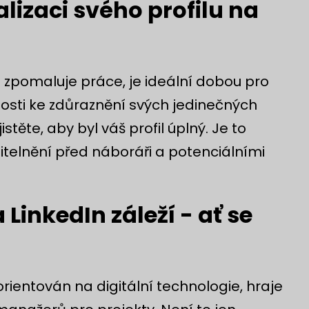
lizaci svého profilu na
o zpomaluje práce, je ideální dobou pro
žitosti ke zdůraznění svých jedinečných
stěte, aby byl váš profil úplný. Je to
iditelnění před náboráři a potenciálními
LinkedIn záleží - ať se
ientován na digitální technologie, hraje