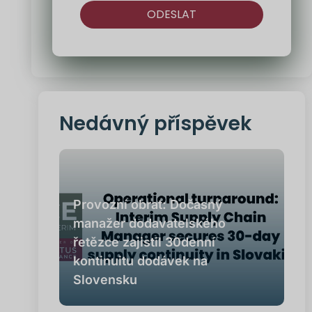
ODESLAT
Alternativa:
Nedávný příspěvek
Provozní obrat: Dočasný
manažer dodavatelského
řetězce zajistil 30denní
kontinuitu dodávek na
Slovensku