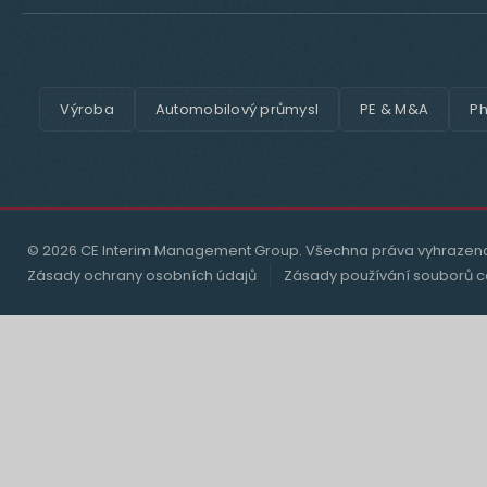
Výroba
Automobilový průmysl
PE & M&A
Ph
© 2026 CE Interim Management Group. Všechna práva vyhrazen
Zásady ochrany osobních údajů
Zásady používání souborů c