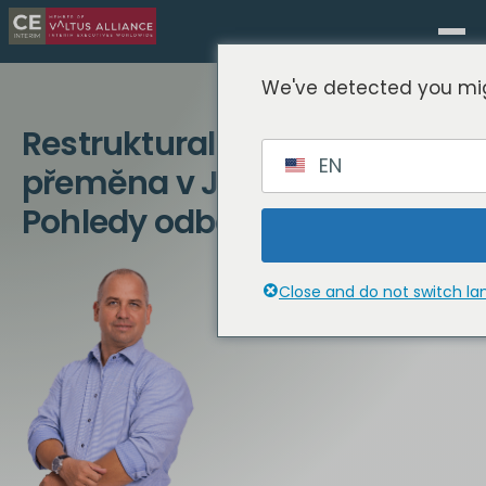
We've detected you mig
Restrukturalizace a
EN
přeměna v Jižní Koreji:
Pohledy odborníků
Close and do not switch l