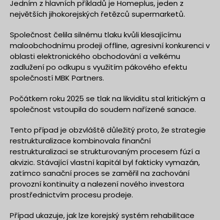
Jedním z hlavních příkladů je Homeplus, jeden z
největších jihokorejských řetězců supermarketů.
Společnost čelila silnému tlaku kvůli klesajícímu
maloobchodnímu prodeji offline, agresivní konkurenci v
oblasti elektronického obchodování a velkému
zadlužení po odkupu s využitím pákového efektu
společností MBK Partners.
Počátkem roku 2025 se tlak na likviditu stal kritickým a
společnost vstoupila do soudem nařízené sanace.
Tento případ je obzvláště důležitý proto, že strategie
restrukturalizace kombinovala finanční
restrukturalizaci se strukturovaným procesem fúzí a
akvizic. Stávající vlastní kapitál byl fakticky vymazán,
zatímco sanační proces se zaměřil na zachování
provozní kontinuity a nalezení nového investora
prostřednictvím procesu prodeje.
Případ ukazuje, jak lze korejský systém rehabilitace