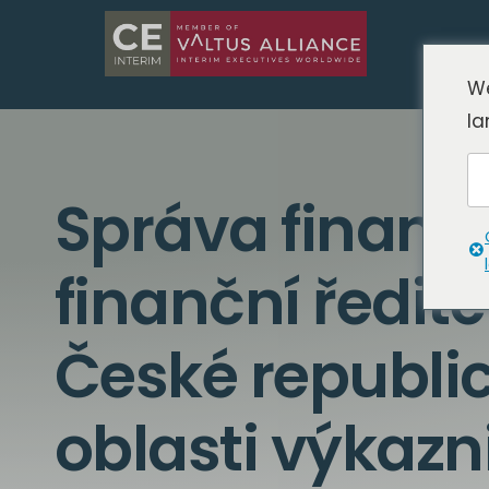
We
la
Správa financ
finanční ředite
České republic
oblasti výkazni