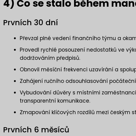
4) Co se stalo během man
Prvních 30 dní
Převzal plné vedení finančního týmu a okamž
Provedl rychlé posouzení nedostatků ve výkazn
dodržováním předpisů.
Obnovil měsíční frekvenci uzavírání a spol
Zahájení ručního odsouhlasování počátečníc
Vybudování důvěry s místními zaměstnanci 
transparentní komunikace.
Zmapování klíčových rozdílů mezi českým s
Prvních 6 měsíců