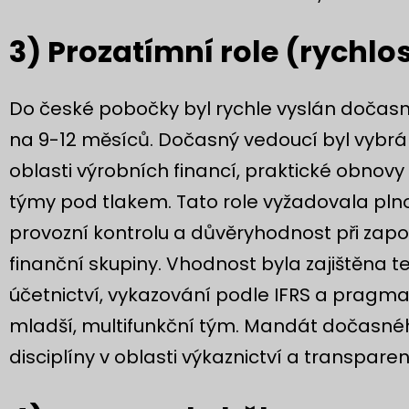
3) Prozatímní role (rychlo
Do české pobočky byl rychle vyslán dočasný 
na 9-12 měsíců. Dočasný vedoucí byl vybrá
oblasti výrobních financí, praktické obnovy
týmy pod tlakem. Tato role vyžadovala pln
provozní kontrolu a důvěryhodnost při zap
finanční skupiny. Vhodnost byla zajištěna 
účetnictví, vykazování podle IFRS a prag
mladší, multifunkční tým. Mandát dočasnéh
disciplíny v oblasti výkaznictví a transpare