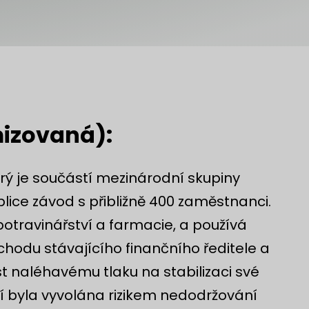
mizovaná):
rý je součástí mezinárodní skupiny
lice závod s přibližně 400 zaměstnanci.
 potravinářství a farmacie, a používá
hodu stávajícího finančního ředitele a
t naléhavému tlaku na stabilizaci své
í byla vyvolána rizikem nedodržování