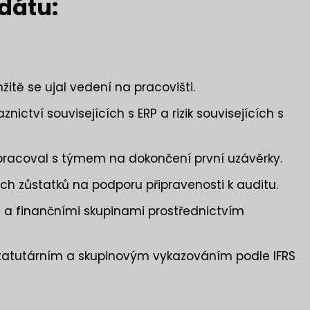
dátu:
itě se ujal vedení na pracovišti.
ictví souvisejících s ERP a rizik souvisejících s
upracoval s týmem na dokončení první uzávěrky.
h zůstatků na podporu připravenosti k auditu.
a finančními skupinami prostřednictvím
tatutárním a skupinovým vykazováním podle IFRS