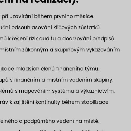
y při uzavírání během prvního měsíce.
ruční odsouhlasování klíčových zůstatků.
k řešení rizik auditu a dodržování předpisů.
 místním zákonným a skupinovým vykazováním
ifikace mladších členů finančního týmu.
upů s finančním a místním vedením skupiny.
roblémů s mapováním systému a výkaznictvím.
v k zajištění kontinuity během stabilizace
telného a podpůrného vedení na místě.