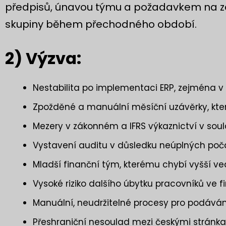
předpisů, únavou týmu a požadavkem na za
skupiny během přechodného období.
2) Výzva:
Nestabilita po implementaci ERP, zejména v 
Zpožděné a manuální měsíční uzávěrky, které
Mezery v zákonném a IFRS výkaznictví v so
Vystavení auditu v důsledku neúplných poč
Mladší finanční tým, kterému chybí vyšší v
Vysoké riziko dalšího úbytku pracovníků ve
Manuální, neudržitelné procesy pro podáván
Přeshraniční nesoulad mezi českými stránk