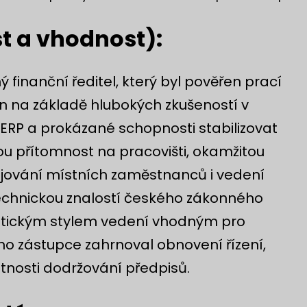
st a vhodnost):
finanční ředitel, který byl pověřen prací
n na základě hlubokých zkušeností v
 ERP a prokázané schopnosti stabilizovat
ou přítomnost na pracovišti, okamžitou
ojování místních zaměstnanců i vedení
technickou znalostí českého zákonného
matickým stylem vedení vhodným pro
o zástupce zahrnoval obnovení řízení,
ntnosti dodržování předpisů.