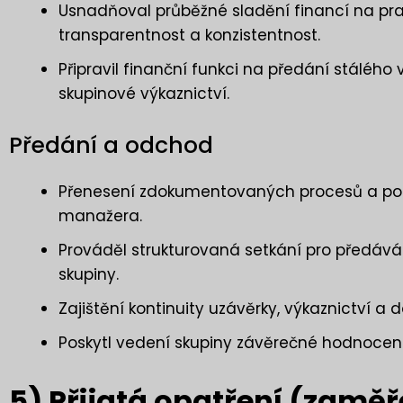
Usnadňoval průběžné sladění financí na prac
transparentnost a konzistentnost.
Připravil finanční funkci na předání stáléh
skupinové výkaznictví.
Předání a odchod
Přenesení zdokumentovaných procesů a pos
manažera.
Prováděl strukturovaná setkání pro předáv
skupiny.
Zajištění kontinuity uzávěrky, výkaznictví a
Poskytl vedení skupiny závěrečné hodnocen
5) Přijatá opatření (zaměře