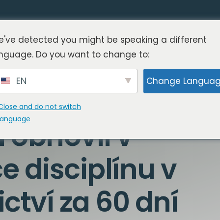
've detected you might be speaking a different
nguage. Do you want to change to:
EN
Change Langua
í: Dočasný
Close and do not switch
language
l obnovil v
e disciplínu v
ctví za 60 dní