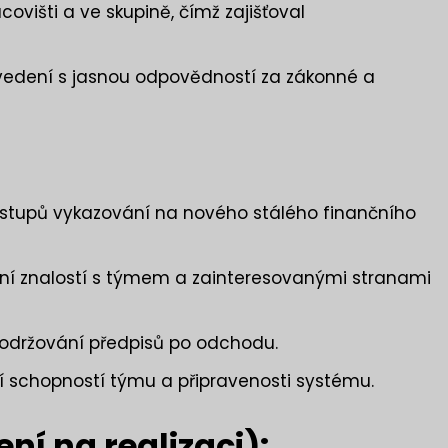
ovišti a ve skupině, čímž zajišťoval
o vedení s jasnou odpovědností za zákonné a
tupů vykazování na nového stálého finančního
ání znalostí s týmem a zainteresovanými stranami
 dodržování předpisů po odchodu.
í schopností týmu a připravenosti systému.
ní na realizaci):