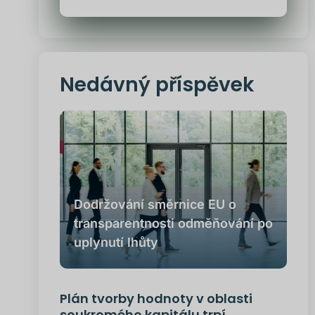
Nedávný příspěvek
Dodržování směrnice EU o
transparentnosti odměňování po
uplynutí lhůty
Plán tvorby hodnoty v oblasti
soukromého kapitálu trpí