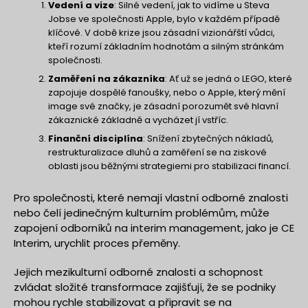
Vedení a vize
: Silné vedení, jak to vidíme u Steva
Jobse ve společnosti Apple, bylo v každém případě
klíčové. V době krize jsou zásadní vizionářští vůdci,
kteří rozumí základním hodnotám a silným stránkám
společnosti.
Zaměření na zákazníka
: Ať už se jedná o LEGO, které
zapojuje dospělé fanoušky, nebo o Apple, který mění
image své značky, je zásadní porozumět své hlavní
zákaznické základně a vycházet jí vstříc.
Finanční disciplína
: Snížení zbytečných nákladů,
restrukturalizace dluhů a zaměření se na ziskové
oblasti jsou běžnými strategiemi pro stabilizaci financí.
Pro společnosti, které nemají vlastní odborné znalosti
nebo čelí jedinečným kulturním problémům, může
zapojení odborníků na interim management, jako je CE
Interim, urychlit proces přeměny.
Jejich mezikulturní odborné znalosti a schopnost
zvládat složité transformace zajišťují, že se podniky
mohou rychle stabilizovat a připravit se na