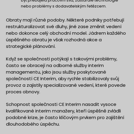
být přebujelá pracovní síla, zastaralé technologie
nebo problémy s dodavatelským řetězcem.
Obraty mají různé podoby. Některé podniky potřebují
restrukturalizovat své dluhy, jiné zase změnit vedení
nebo dokonce celý obchodní model. Jádrem každého
úspěšného obratu je však rozhodná akce a
strategické plánování.
Když se společnosti potýkají s takovými problémy,
často se obracejí na odborné služby interim
managementu, jako jsou služby poskytované
společností CE Interim, aby rychle stabilizovaly svůj
provoz a zajistily specializované vedení, které povede
proces obnovy.
Schopnost společnosti CE Interim nasadit vysoce
kvalifikované interim manažery, kteří úspěšně zvládli
podobné krize, je často klíčovým prvkem pro zajištění
dlouhodobého úspěchu.