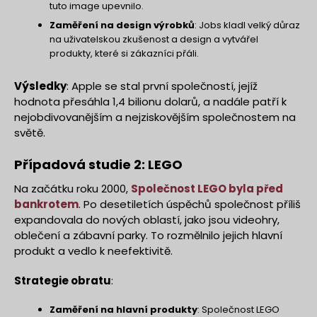
tuto image upevnilo.
Zaměření na design výrobků
: Jobs kladl velký důraz
na uživatelskou zkušenost a design a vytvářel
produkty, které si zákazníci přáli.
Výsledky
: Apple se stal první společností, jejíž
hodnota přesáhla 1,4 bilionu dolarů, a nadále patří k
nejobdivovanějším a nejziskovějším společnostem na
světě.
Případová studie 2: LEGO
Na začátku roku 2000,
Společnost LEGO byla před
bankrotem
. Po desetiletích úspěchů společnost příliš
expandovala do nových oblastí, jako jsou videohry,
oblečení a zábavní parky. To rozmělnilo jejich hlavní
produkt a vedlo k neefektivitě.
Strategie obratu
:
Zaměření na hlavní produkty
: Společnost LEGO