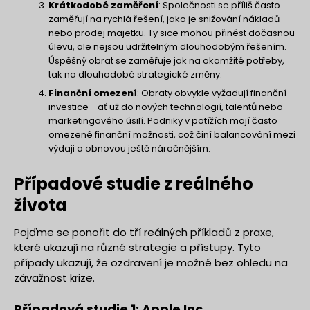
Krátkodobé zaměření
: Společnosti se příliš často
zaměřují na rychlá řešení, jako je snižování nákladů
nebo prodej majetku. Ty sice mohou přinést dočasnou
úlevu, ale nejsou udržitelným dlouhodobým řešením.
Úspěšný obrat se zaměřuje jak na okamžité potřeby,
tak na dlouhodobé strategické změny.
Finanční omezení
: Obraty obvykle vyžadují finanční
investice - ať už do nových technologií, talentů nebo
marketingového úsilí. Podniky v potížích mají často
omezené finanční možnosti, což činí balancování mezi
výdaji a obnovou ještě náročnějším.
Případové studie z reálného
života
Pojďme se ponořit do tří reálných příkladů z praxe,
které ukazují na různé strategie a přístupy. Tyto
případy ukazují, že ozdravení je možné bez ohledu na
závažnost krize.
Případová studie 1: Apple Inc.