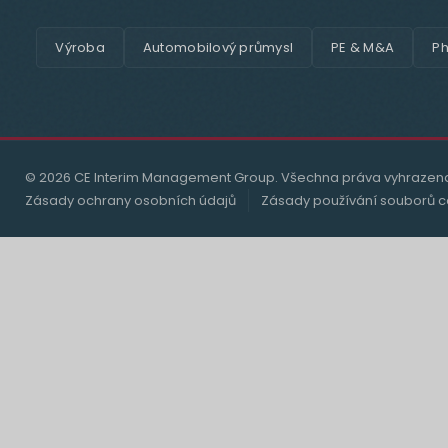
Výroba
Automobilový průmysl
PE & M&A
Ph
© 2026 CE Interim Management Group. Všechna práva vyhrazen
Zásady ochrany osobních údajů
Zásady používání souborů c