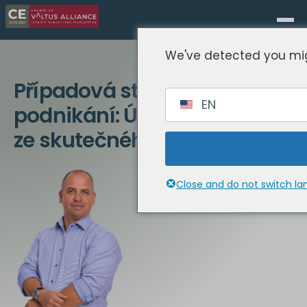
We've detected you mig
Případová studie obratu v
EN
podnikání: Úspěšné příběhy
ze skutečného života
Close and do not switch l