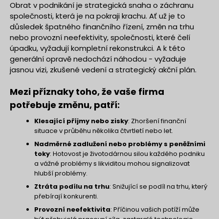
Obrat v podnikání je strategická snaha o záchranu
společnosti, která je na pokraji krachu. Ať už je to
důsledek špatného finančního řízení, změn na trhu
nebo provozní neefektivity, společnosti, které čelí
úpadku, vyžadují kompletní rekonstrukci. A k této
generální opravě nedochází náhodou - vyžaduje
jasnou vizi, zkušené vedení a strategický akční plán.
Mezi příznaky toho, že vaše firma
potřebuje změnu, patří:
Klesající příjmy nebo zisky
: Zhoršení finanční
situace v průběhu několika čtvrtletí nebo let.
Nadměrné zadlužení nebo problémy s peněžními
toky
: Hotovost je životodárnou silou každého podniku
a vážné problémy s likviditou mohou signalizovat
hlubší problémy.
Ztráta podílu na trhu
: Snižující se podíl na trhu, který
přebírají konkurenti.
Provozní neefektivita
: Příčinou vašich potíží může