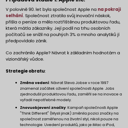
V polovině 90. let byla společnost Apple na
na pokraji
selhání
. Společnost ztratila svůj inovační náskok,
přišla o peníze a měla roztříštěnou produktovou řadu,
která mátla zákazníky. Její podíl na trhu osobních
počítačů se snížil na pouhých 3% a mnoho analytiků jí
předpovídalo zánik.
Co zachránilo Apple? Návrat k základním hodnotám a
vizionářský vůdce.
Strategie obratu
:
Změna vedení
: Návrat Steva Jobse v roce 1997
znamenal začátek oživení společnosti Apple. Jobs
zjednodušil produktovou řadu, zaměřil se na inovace a
vyřadil nepotřebné modely.
Znovuobjevení značky
: Kampaň společnosti Apple
"Think Different" (Mysli jinak) změnila pozici značky na
společnost zaměřenou na životní styl, nikoli pouze na
technologie. Uvedení produktů, jako je iMac a iPod,