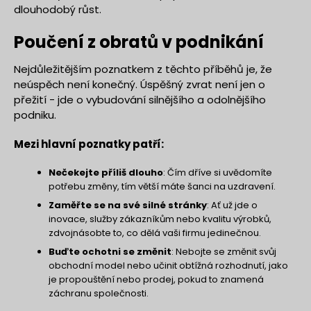
dlouhodobý růst.
Poučení z obratů v podnikání
Nejdůležitějším poznatkem z těchto příběhů je, že
neúspěch není konečný. Úspěšný zvrat není jen o
přežití - jde o vybudování silnějšího a odolnějšího
podniku.
Mezi hlavní poznatky patří:
Nečekejte příliš dlouho
: Čím dříve si uvědomíte
potřebu změny, tím větší máte šanci na uzdravení.
Zaměřte se na své silné stránky
: Ať už jde o
inovace, služby zákazníkům nebo kvalitu výrobků,
zdvojnásobte to, co dělá vaši firmu jedinečnou.
Buďte ochotni se změnit
: Nebojte se změnit svůj
obchodní model nebo učinit obtížná rozhodnutí, jako
je propouštění nebo prodej, pokud to znamená
záchranu společnosti.