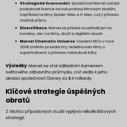
Strategické licencování
: Společnost Marvel začala
poskytovat licence na své postavy filmovým studiím,
například na filmy Spider-Man a X-Men, což jí přineslo
značné příjmy.
Diverzifikace
: Marvel se přestal soustředit jen na
komiksy, ale i na filmy, zboží a digitální obsah.
Marvel Cinematic Universe
: Uvedení MCU v roce
2008 změnilo pravidla hry, redefinovalo filmy o
superhrdinech a přineslo miliardové tržby.
Výsledky
: Marvel se stal základním kamenem
světového zábavního průmyslu, což vedlo k jeho
akvizici společností Disney za $4 miliardy.
Klíčové strategie úspěšných
obratů
Z těchto případových studií vyplývá několik klíčových
strategií: