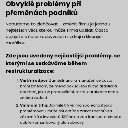
Obvyklé problémy při
přeměnách podniků
Nebudeme to zlehčovat - změnit firmu je jedna z
nejtěžších věcí, kterou může firma udělat. Často
bojujete s časem, ubývajícími zdroji a klesající
morálkou.
Zde jsou uvedeny nejčastější problémy, se
kterými se setkáváme během
restrukturalizace:
Vnitřní odpor
: Zaměstnanci a manažeři se často
brání změnám, zejména pokud jsou nutná drastická
opatření, jako je propouštění, restrukturalizace nebo
změna vedení.
Vnímání trhu
: Jakmile trh vnímá společnost jako
problémovou, může být obtížné získat zpět důvěru
zákazníků a investorů. Klíčem je zde transparentnost a
dobře komunikovaný plán obnovy.